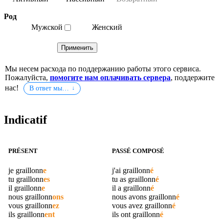
Род
Мужской
Женский
Мы несем расхода по поддержанию работы этого сервиса.
Пожалуйста,
помогите нам оплачивать сервера
, поддержите
нас!
В ответ мы…
Indicatif
PRÉSENT
PASSÉ COMPOSÉ
je
graillonn
e
j'ai
graillonn
é
tu
graillonn
es
tu as
graillonn
é
il
graillonn
e
il a
graillonn
é
nous
graillonn
ons
nous avons
graillonn
é
vous
graillonn
ez
vous avez
graillonn
é
ils
graillonn
ent
ils ont
graillonn
é