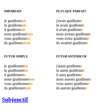
IMPARFAIT
PLUS QUE PARFAIT
je
graillonn
ais
j'avais
graillonn
é
tu
graillonn
ais
tu avais
graillonn
é
il
graillonn
ait
il avait
graillonn
é
nous
graillonn
ions
nous avions
graillonn
é
vous
graillonn
iez
vous aviez
graillonn
é
ils
graillonn
aient
ils avaient
graillonn
é
FUTUR SIMPLE
FUTUR ANTÉRIEUR
je
graillonner
ai
j'aurai
graillonn
é
tu
graillonner
as
tu auras
graillonn
é
il
graillonner
a
il aura
graillonn
é
nous
graillonner
ons
nous aurons
graillonn
é
vous
graillonner
ez
vous aurez
graillonn
é
ils
graillonner
ont
ils auront
graillonn
é
Subjonctif