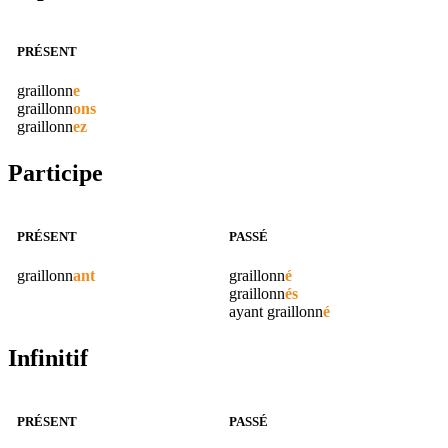
PRÉSENT
graillonn
e
graillonn
ons
graillonn
ez
Participe
PRÉSENT
PASSÉ
graillonn
ant
graillonn
é
graillonn
és
ayant
graillonn
é
Infinitif
PRÉSENT
PASSÉ