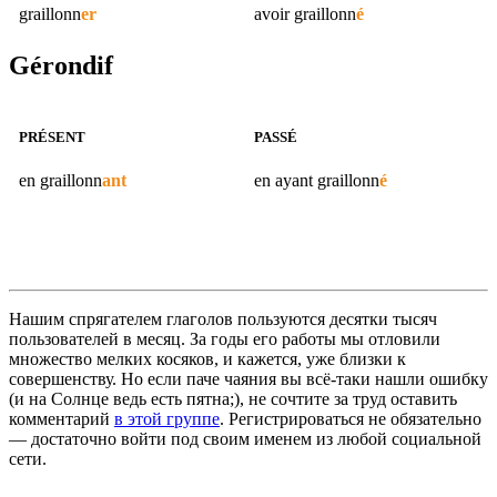
graillonn
er
avoir
graillonn
é
Gérondif
PRÉSENT
PASSÉ
en
graillonn
ant
en ayant
graillonn
é
Нашим спрягателем глаголов пользуются десятки тысяч
пользователей в месяц. За годы его работы мы отловили
множество мелких косяков, и кажется, уже близки к
совершенству. Но если паче чаяния вы всё-таки нашли ошибку
(и на Солнце ведь есть пятна;), не сочтите за труд оставить
комментарий
в этой группе
. Регистрироваться не обязательно
— достаточно войти под своим именем из любой социальной
сети.