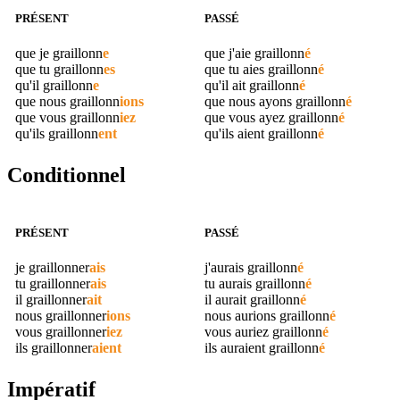
PRÉSENT
PASSÉ
que je
graillonn
e
que j'aie
graillonn
é
que tu
graillonn
es
que tu aies
graillonn
é
qu'il
graillonn
e
qu'il ait
graillonn
é
que nous
graillonn
ions
que nous ayons
graillonn
é
que vous
graillonn
iez
que vous ayez
graillonn
é
qu'ils
graillonn
ent
qu'ils aient
graillonn
é
Conditionnel
PRÉSENT
PASSÉ
je
graillonner
ais
j'aurais
graillonn
é
tu
graillonner
ais
tu aurais
graillonn
é
il
graillonner
ait
il aurait
graillonn
é
nous
graillonner
ions
nous aurions
graillonn
é
vous
graillonner
iez
vous auriez
graillonn
é
ils
graillonner
aient
ils auraient
graillonn
é
Impératif