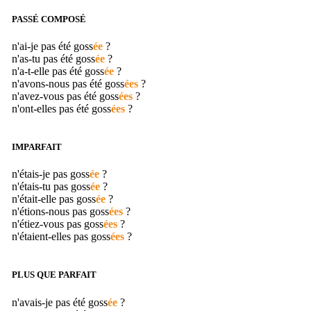
PASSÉ COMPOSÉ
n'ai-je pas été
goss
ée
?
n'as-tu pas été
goss
ée
?
n'a-t-elle pas été
goss
ée
?
n'avons-nous pas été
goss
ées
?
n'avez-vous pas été
goss
ées
?
n'ont-elles pas été
goss
ées
?
IMPARFAIT
n'étais-je pas
goss
ée
?
n'étais-tu pas
goss
ée
?
n'était-elle pas
goss
ée
?
n'étions-nous pas
goss
ées
?
n'étiez-vous pas
goss
ées
?
n'étaient-elles pas
goss
ées
?
PLUS QUE PARFAIT
n'avais-je pas été
goss
ée
?