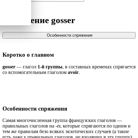
Спряжение
gosser
Особенности спряжения
Коротко о главном
gosser
— глагол
1-й группы
, в составных временах спрягается
со вспомогательным глаголом
avoir
.
Особенности спряжения
Самая многочисленная группа французских глаголов —
правильных глаголов на -er, которые спрягаются по одним и
тем же правилам безо всяких экзотических случаев (а такие
есть даже у правильных глаголов, не входящих в эту группу).