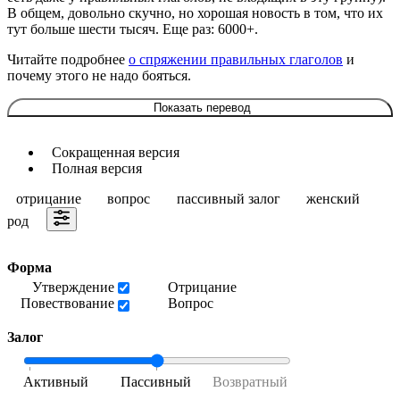
В общем, довольно скучно, но хорошая новость в том, что их
тут больше шести тысяч. Еще раз: 6000+.
Читайте подробнее
о спряжении правильных глаголов
и
почему этого не надо бояться.
Показать перевод
Сокращенная версия
Полная версия
отрицание
вопрос
пассивный залог
женский
род
Форма
Утверждение
Отрицание
Повествование
Вопрос
Залог