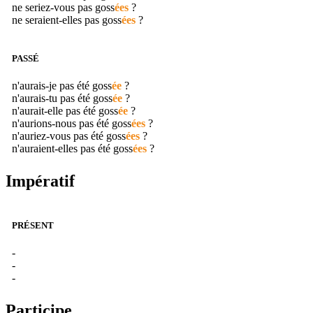
ne seriez-vous pas
goss
ées
?
ne seraient-elles pas
goss
ées
?
PASSÉ
n'aurais-je pas été
goss
ée
?
n'aurais-tu pas été
goss
ée
?
n'aurait-elle pas été
goss
ée
?
n'aurions-nous pas été
goss
ées
?
n'auriez-vous pas été
goss
ées
?
n'auraient-elles pas été
goss
ées
?
Impératif
PRÉSENT
-
-
-
Participe