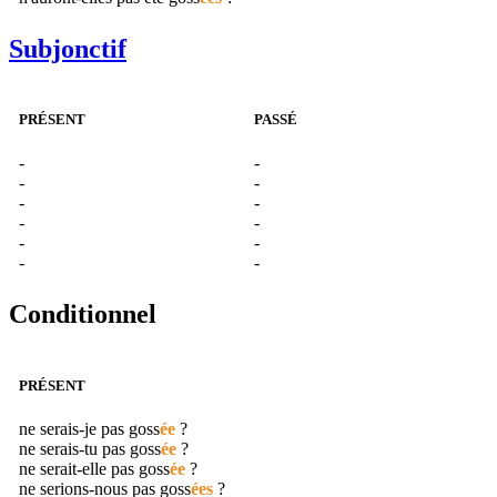
Subjonctif
PRÉSENT
PASSÉ
-
-
-
-
-
-
-
-
-
-
-
-
Conditionnel
PRÉSENT
ne serais-je pas
goss
ée
?
ne serais-tu pas
goss
ée
?
ne serait-elle pas
goss
ée
?
ne serions-nous pas
goss
ées
?