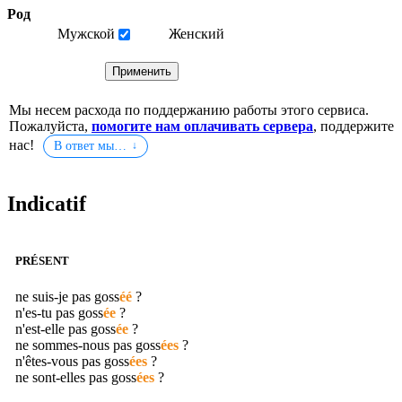
Род
Мужской
Женский
Мы несем расхода по поддержанию работы этого сервиса.
Пожалуйста,
помогите нам оплачивать сервера
, поддержите
нас!
В ответ мы…
Indicatif
PRÉSENT
ne suis-je pas
goss
éé
?
n'es-tu pas
goss
ée
?
n'est-elle pas
goss
ée
?
ne sommes-nous pas
goss
ées
?
n'êtes-vous pas
goss
ées
?
ne sont-elles pas
goss
ées
?