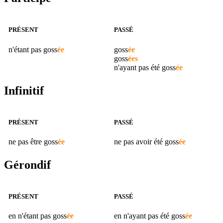
PRÉSENT
PASSÉ
n'étant pas
goss
ée
goss
ée
goss
ées
n'ayant pas été
goss
ée
Infinitif
PRÉSENT
PASSÉ
ne pas être
goss
ée
ne pas avoir été
goss
ée
Gérondif
PRÉSENT
PASSÉ
en n'étant pas
goss
ée
en n'ayant pas été
goss
ée