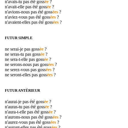
n'avais-tu pas été
goss
ée
?
n'avait-elle pas été
goss
ée
?
n'avions-nous pas été
goss
ées
?
n'aviez-vous pas été
goss
ées
?
n'avaient-elles pas été
goss
ées
?
FUTUR SIMPLE
ne serai-je pas
goss
ée
?
ne seras-tu pas
goss
ée
?
ne sera-t-elle pas
goss
ée
?
ne serons-nous pas
goss
ées
?
ne serez-vous pas
goss
ées
?
ne seront-elles pas
goss
ées
?
FUTUR ANTÉRIEUR
n'aurai-je pas été
goss
ée
?
n'auras-tu pas été
goss
ée
?
n'aura-t-elle pas été
goss
ée
?
n'aurons-nous pas été
goss
ées
?
n'aurez-vous pas été
goss
ées
?
n'auront-elles pas été
goss
ées
?