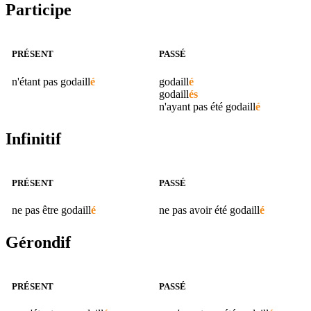
Participe
PRÉSENT
PASSÉ
n'étant pas
godaill
é
godaill
é
godaill
és
n'ayant pas été
godaill
é
Infinitif
PRÉSENT
PASSÉ
ne pas être
godaill
é
ne pas avoir été
godaill
é
Gérondif
PRÉSENT
PASSÉ