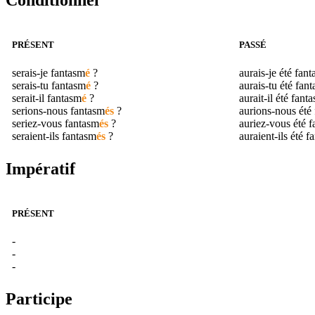
Conditionnel
PRÉSENT
PASSÉ
serais-je
fantasm
é
?
aurais-je été
fant
serais-tu
fantasm
é
?
aurais-tu été
fant
serait-il
fantasm
é
?
aurait-il été
fant
serions-nous
fantasm
és
?
aurions-nous été
seriez-vous
fantasm
és
?
auriez-vous été
f
seraient-ils
fantasm
és
?
auraient-ils été
f
Impératif
PRÉSENT
-
-
-
Participe