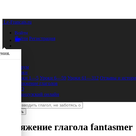
Le-Francais.ru
Войти
Войти
Регистрация
ения.
Форум
Уроки
Уроки 1—5
Уроки 6—59
Уроки 61—312
Отзывы и истори
Спряжение глаголов
FAQ
Французский онлайн
Спряжение глагола
fantasmer