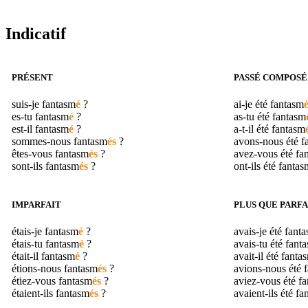
Indicatif
PRÉSENT
PASSÉ COMPOSÉ
suis-je
fantasm
é
?
ai-je été
fantasm
es-tu
fantasm
é
?
as-tu été
fantasm
est-il
fantasm
é
?
a-t-il été
fantasm
sommes-nous
fantasm
és
?
avons-nous été
f
êtes-vous
fantasm
és
?
avez-vous été
fa
sont-ils
fantasm
és
?
ont-ils été
fantas
IMPARFAIT
PLUS QUE PARFA
étais-je
fantasm
é
?
avais-je été
fant
étais-tu
fantasm
é
?
avais-tu été
fant
était-il
fantasm
é
?
avait-il été
fanta
étions-nous
fantasm
és
?
avions-nous été
étiez-vous
fantasm
és
?
aviez-vous été
fa
étaient-ils
fantasm
és
?
avaient-ils été
fa