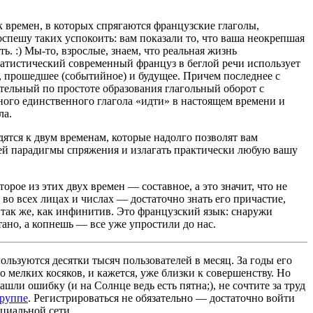
 времен, в которых спрягаются французские глаголы,
оспешу таких успокоить: вам показали то, что ваша неокрепшая
ь. :) Мы-то, взрослые, знаем, что реальная жизнь
атистический современный француз в беглой речи использует
е, прошедшее (событийное) и будущее. Причем последнее с
ительный по простоте образования глагольный оборот с
ого единственного глагола «идти» в настоящем времени и
ла.
дятся к двум временам, которые надолго позволят вам
чей парадигмы спряжения и излагать практически любую вашу
орое из этих двух времен — составное, а это значит, что не
 во всех лицах и числах — достаточно знать его причастие,
 так же, как инфинитив. Это французский язык: снаружи
ано, а копнешь — все уже упростили до нас.
льзуются десятки тысяч пользователей в месяц. За годы его
 мелких косяков, и кажется, уже близки к совершенству. Но
ашли ошибку (и на Солнце ведь есть пятна;), не сочтите за труд
группе
. Регистрироваться не обязательно — достаточно войти
циальной сети.