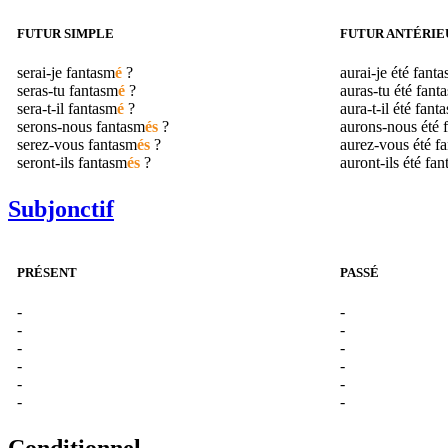
FUTUR SIMPLE
FUTUR ANTÉRIE
serai-je
fantasm
é
?
aurai-je été
fanta
seras-tu
fantasm
é
?
auras-tu été
fant
sera-t-il
fantasm
é
?
aura-t-il été
fant
serons-nous
fantasm
és
?
aurons-nous été
serez-vous
fantasm
és
?
aurez-vous été
f
seront-ils
fantasm
és
?
auront-ils été
fan
Subjonctif
PRÉSENT
PASSÉ
-
-
-
-
-
-
-
-
-
-
-
-