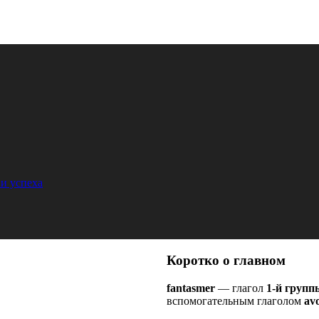
и успеха
Коротко о главном
fantasmer
— глагол
1-й групп
вспомогательным глаголом
avo