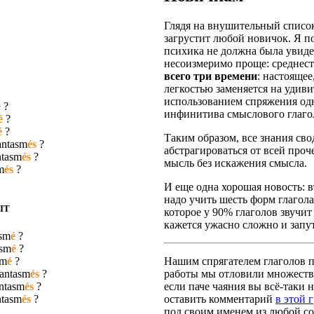
Глядя на внушительный список
загрустит любой новичок. Я п
психика не должна была увидет
несоизмеримо проще: среднест
всего три времени
: настояще
легкостью заменяется на удив
использованием спряжения одн
é
?
инфинитива смыслового глаго
é
?
é
?
Таким образом, все знания сво
antasm
és
?
абстрагироваться от всей про
ntasm
és
?
мысль без искажения смысла.
m
és
?
И еще одна хорошая новость: вт
надо учить шесть форм глагола
IT
которое у 90% глаголов звучит
кажется ужасно сложно и запут
asm
é
?
asm
é
?
sm
é
?
Нашим спрягателем глаголов по
fantasm
és
?
работы мы отловили множество
ntasm
és
?
если паче чаяния вы всё-таки н
ntasm
és
?
оставить комментарий
в этой 
под своим именем из любой со