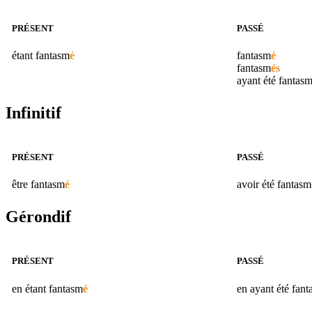
PRÉSENT
PASSÉ
étant
fantasm
é
fantasm
é
fantasm
és
ayant été
fantas
Infinitif
PRÉSENT
PASSÉ
être
fantasm
é
avoir été
fantasm
Gérondif
PRÉSENT
PASSÉ
en étant
fantasm
é
en ayant été
fant