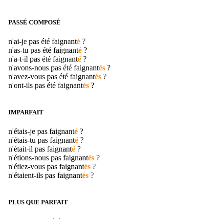
PASSÉ COMPOSÉ
n'ai-je pas été
faignant
é
?
n'as-tu pas été
faignant
é
?
n'a-t-il pas été
faignant
é
?
n'avons-nous pas été
faignant
és
?
n'avez-vous pas été
faignant
és
?
n'ont-ils pas été
faignant
és
?
IMPARFAIT
n'étais-je pas
faignant
é
?
n'étais-tu pas
faignant
é
?
n'était-il pas
faignant
é
?
n'étions-nous pas
faignant
és
?
n'étiez-vous pas
faignant
és
?
n'étaient-ils pas
faignant
és
?
PLUS QUE PARFAIT