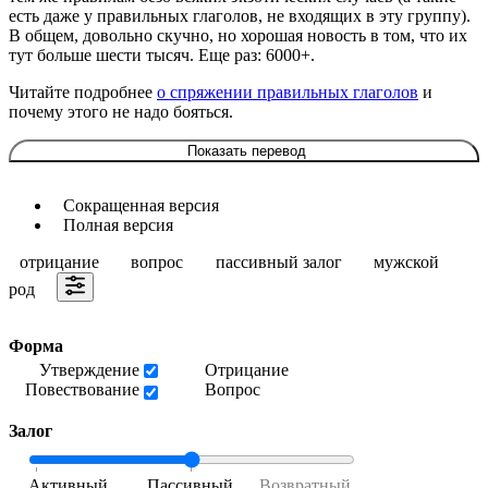
есть даже у правильных глаголов, не входящих в эту группу).
В общем, довольно скучно, но хорошая новость в том, что их
тут больше шести тысяч. Еще раз: 6000+.
Читайте подробнее
о спряжении правильных глаголов
и
почему этого не надо бояться.
Показать перевод
Сокращенная версия
Полная версия
отрицание
вопрос
пассивный залог
мужской
род
Форма
Утверждение
Отрицание
Повествование
Вопрос
Залог