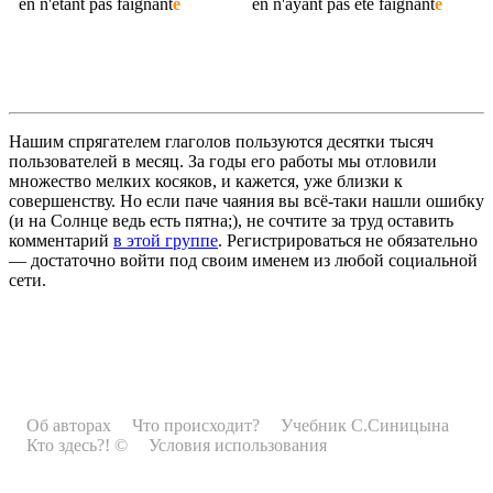
en n'étant pas
faignant
é
en n'ayant pas été
faignant
é
Нашим спрягателем глаголов пользуются десятки тысяч
пользователей в месяц. За годы его работы мы отловили
множество мелких косяков, и кажется, уже близки к
совершенству. Но если паче чаяния вы всё-таки нашли ошибку
(и на Солнце ведь есть пятна;), не сочтите за труд оставить
комментарий
в этой группе
. Регистрироваться не обязательно
— достаточно войти под своим именем из любой социальной
сети.
Об авторах
Что происходит?
Учебник С.Синицына
Кто здесь?! ©
Условия использования
Рекламодателям