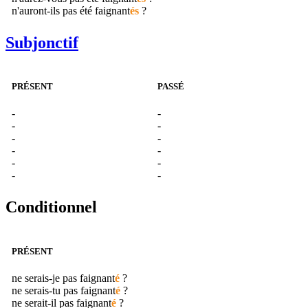
n'auront-ils pas été
faignant
és
?
Subjonctif
PRÉSENT
PASSÉ
-
-
-
-
-
-
-
-
-
-
-
-
Conditionnel
PRÉSENT
ne serais-je pas
faignant
é
?
ne serais-tu pas
faignant
é
?
ne serait-il pas
faignant
é
?