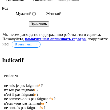
Род
Мужской
Женский
Мы несем расхода по поддержанию работы этого сервиса.
Пожалуйста,
помогите нам оплачивать сервера
, поддержите
нас!
В ответ мы…
Indicatif
PRÉSENT
ne suis-je pas
faignant
é
?
n'es-tu pas
faignant
é
?
n'est-il pas
faignant
é
?
ne sommes-nous pas
faignant
és
?
n'êtes-vous pas
faignant
és
?
ne sont-ils pas
faignant
és
?