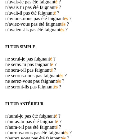
n'avais-je pas été
faignant
é
?
n'avais-tu pas été
faignant
é
?
n'avait-il pas été
faignant
é
?
n'avions-nous pas été
faignant
és
?
n'aviez-vous pas été
faignant
és
?
n'avaient-ils pas été
faignant
és
?
FUTUR SIMPLE
ne serai-je pas
faignant
é
?
ne seras-tu pas
faignant
é
?
ne sera-t-il pas
faignant
é
?
ne serons-nous pas
faignant
és
?
ne serez-vous pas
faignant
és
?
ne seront-ils pas
faignant
és
?
FUTUR ANTÉRIEUR
n'aurai-je pas été
faignant
é
?
n'auras-tu pas été
faignant
é
?
n'aura-t-il pas été
faignant
é
?
n'aurons-nous pas été
faignant
és
?
n'aurez-vous pas été
faignant
és
?