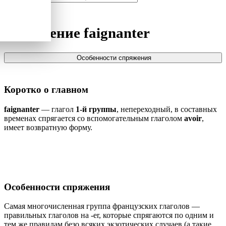
Спряжение
faignanter
Особенности спряжения
Коротко о главном
faignanter
— глагол
1-й группы
, непереходный, в составных
временах спрягается со вспомогательным глаголом
avoir
,
имеет возвратную форму.
Особенности спряжения
Самая многочисленная группа французских глаголов —
правильных глаголов на -er, которые спрягаются по одним и
тем же правилам безо всяких экзотических случаев (а такие