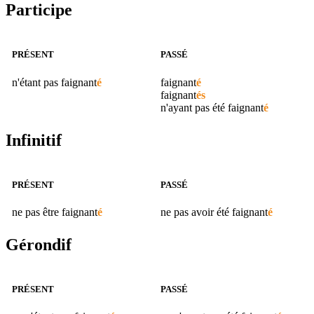
Participe
PRÉSENT
PASSÉ
n'étant pas
faignant
é
faignant
é
faignant
és
n'ayant pas été
faignant
é
Infinitif
PRÉSENT
PASSÉ
ne pas être
faignant
é
ne pas avoir été
faignant
é
Gérondif
PRÉSENT
PASSÉ