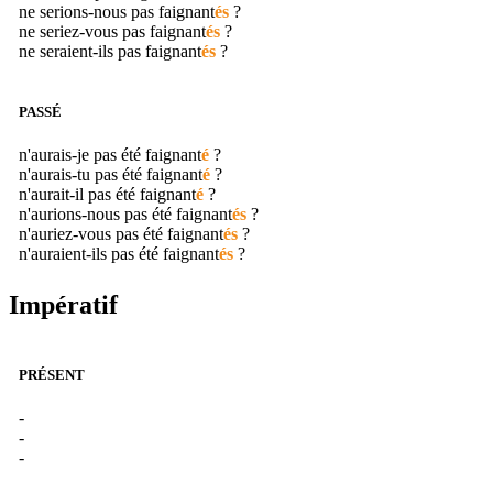
ne serions-nous pas
faignant
és
?
ne seriez-vous pas
faignant
és
?
ne seraient-ils pas
faignant
és
?
PASSÉ
n'aurais-je pas été
faignant
é
?
n'aurais-tu pas été
faignant
é
?
n'aurait-il pas été
faignant
é
?
n'aurions-nous pas été
faignant
és
?
n'auriez-vous pas été
faignant
és
?
n'auraient-ils pas été
faignant
és
?
Impératif
PRÉSENT
-
-
-