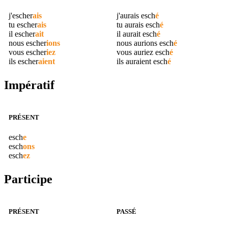
j'
escher
ais
j'aurais
esch
é
tu
escher
ais
tu aurais
esch
é
il
escher
ait
il aurait
esch
é
nous
escher
ions
nous aurions
esch
é
vous
escher
iez
vous auriez
esch
é
ils
escher
aient
ils auraient
esch
é
Impératif
PRÉSENT
esch
e
esch
ons
esch
ez
Participe
PRÉSENT
PASSÉ