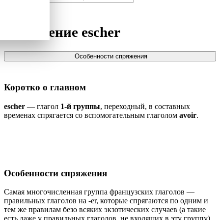
Спряжение
escher
Особенности спряжения
Коротко о главном
escher
— глагол
1-й группы
, переходный, в составных
временах спрягается со вспомогательным глаголом
avoir
.
Особенности спряжения
Самая многочисленная группа французских глаголов —
правильных глаголов на -er, которые спрягаются по одним и
тем же правилам безо всяких экзотических случаев (а такие
есть даже у правильных глаголов, не входящих в эту группу).