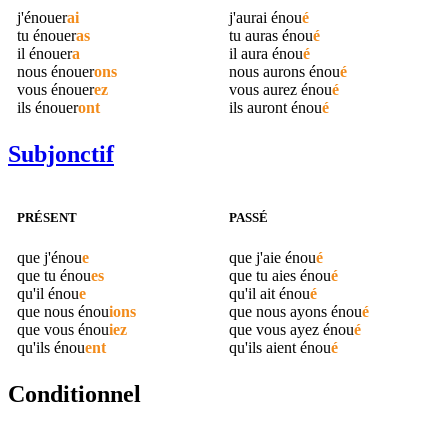
j'
énouer
ai
j'aurai
énou
é
tu
énouer
as
tu auras
énou
é
il
énouer
a
il aura
énou
é
nous
énouer
ons
nous aurons
énou
é
vous
énouer
ez
vous aurez
énou
é
ils
énouer
ont
ils auront
énou
é
Subjonctif
PRÉSENT
PASSÉ
que j'
énou
e
que j'aie
énou
é
que tu
énou
es
que tu aies
énou
é
qu'il
énou
e
qu'il ait
énou
é
que nous
énou
ions
que nous ayons
énou
é
que vous
énou
iez
que vous ayez
énou
é
qu'ils
énou
ent
qu'ils aient
énou
é
Conditionnel