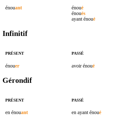
énou
ant
énou
é
énou
és
ayant
énou
é
Infinitif
PRÉSENT
PASSÉ
énou
er
avoir
énou
é
Gérondif
PRÉSENT
PASSÉ
en
énou
ant
en ayant
énou
é