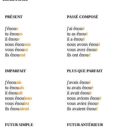
PRÉSENT
PASSÉ COMPOSÉ
j'
énou
e
j'ai
énou
é
tu
énou
es
tu as
énou
é
il
énou
e
il a
énou
é
nous
énou
ons
nous avons
énou
é
vous
énou
ez
vous avez
énou
é
ils
énou
ent
ils ont
énou
é
IMPARFAIT
PLUS QUE PARFAIT
j'
énou
ais
j'avais
énou
é
tu
énou
ais
tu avais
énou
é
il
énou
ait
il avait
énou
é
nous
énou
ions
nous avions
énou
é
vous
énou
iez
vous aviez
énou
é
ils
énou
aient
ils avaient
énou
é
FUTUR SIMPLE
FUTUR ANTÉRIEUR