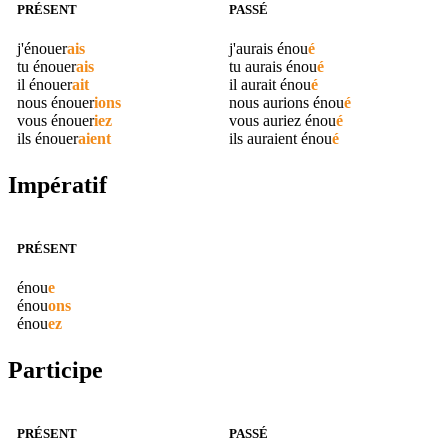
PRÉSENT
PASSÉ
j'
énouer
ais
j'aurais
énou
é
tu
énouer
ais
tu aurais
énou
é
il
énouer
ait
il aurait
énou
é
nous
énouer
ions
nous aurions
énou
é
vous
énouer
iez
vous auriez
énou
é
ils
énouer
aient
ils auraient
énou
é
Impératif
PRÉSENT
énou
e
énou
ons
énou
ez
Participe
PRÉSENT
PASSÉ