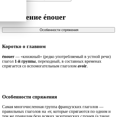
Спряжение
énouer
Особенности спряжения
Коротко о главном
énouer
— «книжный» (редко употребляемый в устной речи)
глагол
1-й группы
, переходный, в составных временах
спрягается со вспомогательным глаголом
avoir
.
Особенности спряжения
Самая многочисленная группа французских глаголов —
правильных глаголов на -er, которые спрягаются по одним и
тем же правилам безо всяких экзотических случаев (а такие