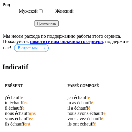
Род
Мужской
Женский
Мы несем расхода по поддержанию работы этого сервиса.
Пожалуйста,
помогите нам оплачивать сервера
, поддержите
нас!
В ответ мы…
Indicatif
PRÉSENT
PASSÉ COMPOSÉ
j'
échauff
e
j'ai
échauff
é
tu
échauff
es
tu as
échauff
é
il
échauff
e
il a
échauff
é
nous
échauff
ons
nous avons
échauff
é
vous
échauff
ez
vous avez
échauff
é
ils
échauff
ent
ils ont
échauff
é