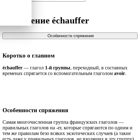
Спряжение
échauffer
Особенности спряжения
Коротко о главном
échauffer
— глагол
1-й группы
, переходный, в составных
временах спрягается со вспомогательным глаголом
avoir
.
Особенности спряжения
Самая многочисленная группа французских глаголов —
правильных глаголов на -er, которые спрягаются по одним и
тем же правилам безо всяких экзотических случаев (а такие
есть даже у правильных глаголов, не входящих в эту группу).