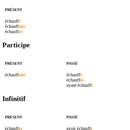
PRÉSENT
échauff
e
échauff
ons
échauff
ez
Participe
PRÉSENT
PASSÉ
échauff
ant
échauff
é
échauff
és
ayant
échauff
é
Infinitif
PRÉSENT
PASSÉ
échauff
er
avoir
échauff
é