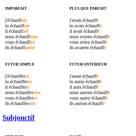
IMPARFAIT
PLUS QUE PARFAIT
j'
échauff
ais
j'avais
échauff
é
tu
échauff
ais
tu avais
échauff
é
il
échauff
ait
il avait
échauff
é
nous
échauff
ions
nous avions
échauff
é
vous
échauff
iez
vous aviez
échauff
é
ils
échauff
aient
ils avaient
échauff
é
FUTUR SIMPLE
FUTUR ANTÉRIEUR
j'
échauffer
ai
j'aurai
échauff
é
tu
échauffer
as
tu auras
échauff
é
il
échauffer
a
il aura
échauff
é
nous
échauffer
ons
nous aurons
échauff
é
vous
échauffer
ez
vous aurez
échauff
é
ils
échauffer
ont
ils auront
échauff
é
Subjonctif