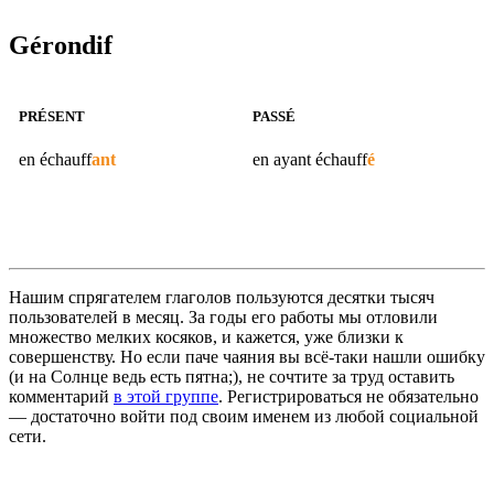
Gérondif
PRÉSENT
PASSÉ
en
échauff
ant
en ayant
échauff
é
Нашим спрягателем глаголов пользуются десятки тысяч
пользователей в месяц. За годы его работы мы отловили
множество мелких косяков, и кажется, уже близки к
совершенству. Но если паче чаяния вы всё-таки нашли ошибку
(и на Солнце ведь есть пятна;), не сочтите за труд оставить
комментарий
в этой группе
. Регистрироваться не обязательно
— достаточно войти под своим именем из любой социальной
сети.