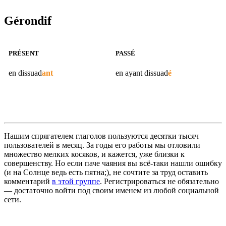
Gérondif
PRÉSENT
PASSÉ
en
dissuad
ant
en ayant
dissuad
é
Нашим спрягателем глаголов пользуются десятки тысяч
пользователей в месяц. За годы его работы мы отловили
множество мелких косяков, и кажется, уже близки к
совершенству. Но если паче чаяния вы всё-таки нашли ошибку
(и на Солнце ведь есть пятна;), не сочтите за труд оставить
комментарий
в этой группе
. Регистрироваться не обязательно
— достаточно войти под своим именем из любой социальной
сети.