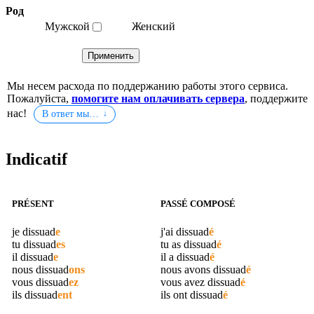
Род
Мужской
Женский
Мы несем расхода по поддержанию работы этого сервиса.
Пожалуйста,
помогите нам оплачивать сервера
, поддержите
нас!
В ответ мы…
Indicatif
PRÉSENT
PASSÉ COMPOSÉ
je
dissuad
e
j'ai
dissuad
é
tu
dissuad
es
tu as
dissuad
é
il
dissuad
e
il a
dissuad
é
nous
dissuad
ons
nous avons
dissuad
é
vous
dissuad
ez
vous avez
dissuad
é
ils
dissuad
ent
ils ont
dissuad
é