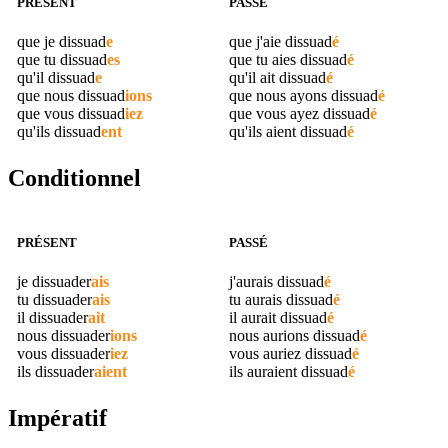
PRÉSENT
PASSÉ
que je
dissuad
e
que j'aie
dissuad
é
que tu
dissuad
es
que tu aies
dissuad
é
qu'il
dissuad
e
qu'il ait
dissuad
é
que nous
dissuad
ions
que nous ayons
dissuad
é
que vous
dissuad
iez
que vous ayez
dissuad
é
qu'ils
dissuad
ent
qu'ils aient
dissuad
é
Conditionnel
PRÉSENT
PASSÉ
je
dissuader
ais
j'aurais
dissuad
é
tu
dissuader
ais
tu aurais
dissuad
é
il
dissuader
ait
il aurait
dissuad
é
nous
dissuader
ions
nous aurions
dissuad
é
vous
dissuader
iez
vous auriez
dissuad
é
ils
dissuader
aient
ils auraient
dissuad
é
Impératif