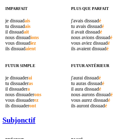
IMPARFAIT
PLUS QUE PARFAIT
je
dissuad
ais
j'avais
dissuad
é
tu
dissuad
ais
tu avais
dissuad
é
il
dissuad
ait
il avait
dissuad
é
nous
dissuad
ions
nous avions
dissuad
é
vous
dissuad
iez
vous aviez
dissuad
é
ils
dissuad
aient
ils avaient
dissuad
é
FUTUR SIMPLE
FUTUR ANTÉRIEUR
je
dissuader
ai
j'aurai
dissuad
é
tu
dissuader
as
tu auras
dissuad
é
il
dissuader
a
il aura
dissuad
é
nous
dissuader
ons
nous aurons
dissuad
é
vous
dissuader
ez
vous aurez
dissuad
é
ils
dissuader
ont
ils auront
dissuad
é
Subjonctif