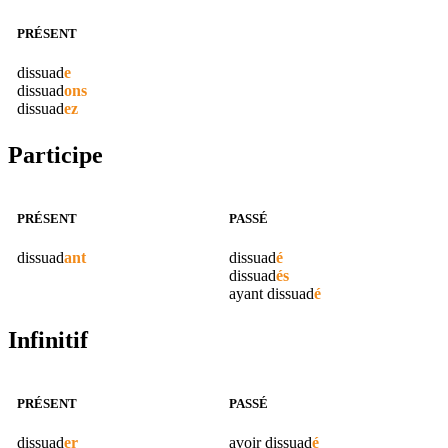
PRÉSENT
dissuad
e
dissuad
ons
dissuad
ez
Participe
PRÉSENT
PASSÉ
dissuad
ant
dissuad
é
dissuad
és
ayant
dissuad
é
Infinitif
PRÉSENT
PASSÉ
dissuad
er
avoir
dissuad
é