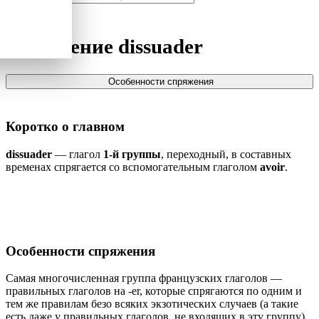
Спряжение
dissuader
Особенности спряжения
Коротко о главном
dissuader
— глагол
1-й группы
, переходный, в составных
временах спрягается со вспомогательным глаголом
avoir
.
Особенности спряжения
Самая многочисленная группа французских глаголов —
правильных глаголов на -er, которые спрягаются по одним и
тем же правилам безо всяких экзотических случаев (а такие
есть даже у правильных глаголов, не входящих в эту группу).