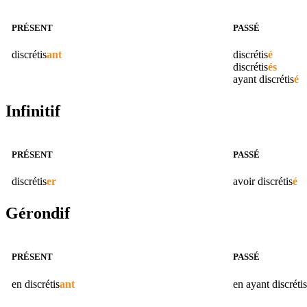
PRÉSENT
PASSÉ
discrétis
ant
discrétis
é
discrétis
és
ayant
discrétis
é
Infinitif
PRÉSENT
PASSÉ
discrétis
er
avoir
discrétis
é
Gérondif
PRÉSENT
PASSÉ
en
discrétis
ant
en ayant
discrétis