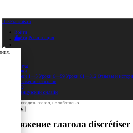
Le-Francais.ru
Войти
Войти
Регистрация
ения.
Форум
Уроки
Уроки 1—5
Уроки 6—59
Уроки 61—312
Отзывы и истори
Спряжение глаголов
FAQ
Французский онлайн
Спряжение глагола
discrétiser