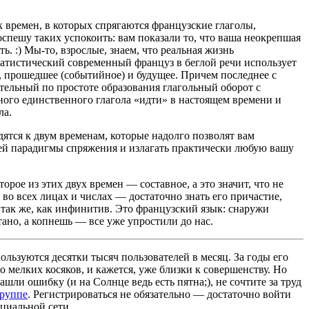
 времен, в которых спрягаются французские глаголы,
оспешу таких успокоить: вам показали то, что ваша неокрепшая
ь. :) Мы-то, взрослые, знаем, что реальная жизнь
атистический современный француз в беглой речи использует
е, прошедшее (событийное) и будущее. Причем последнее с
ительный по простоте образования глагольный оборот с
ого единственного глагола «идти» в настоящем времени и
ла.
дятся к двум временам, которые надолго позволят вам
чей парадигмы спряжения и излагать практически любую вашу
орое из этих двух времен — составное, а это значит, что не
 во всех лицах и числах — достаточно знать его причастие,
 так же, как инфинитив. Это французский язык: снаружи
ано, а копнешь — все уже упростили до нас.
льзуются десятки тысяч пользователей в месяц. За годы его
 мелких косяков, и кажется, уже близки к совершенству. Но
ашли ошибку (и на Солнце ведь есть пятна;), не сочтите за труд
группе
. Регистрироваться не обязательно — достаточно войти
циальной сети.