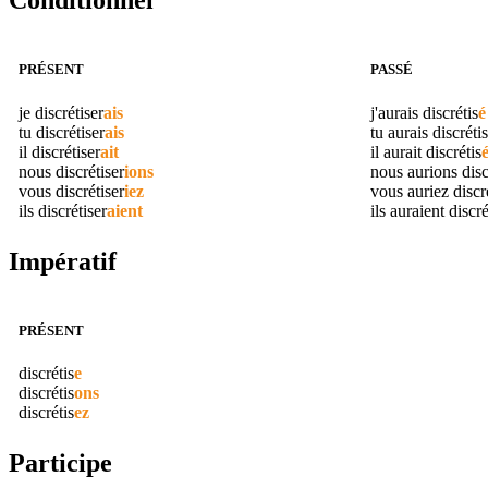
Conditionnel
PRÉSENT
PASSÉ
je
discrétiser
ais
j'aurais
discrétis
é
tu
discrétiser
ais
tu aurais
discrétis
il
discrétiser
ait
il aurait
discrétis
nous
discrétiser
ions
nous aurions
disc
vous
discrétiser
iez
vous auriez
discr
ils
discrétiser
aient
ils auraient
discré
Impératif
PRÉSENT
discrétis
e
discrétis
ons
discrétis
ez
Participe