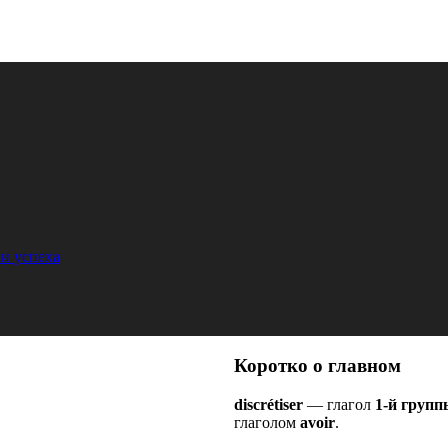
и успеха
Коротко о главном
discrétiser
— глагол
1-й групп
глаголом
avoir
.