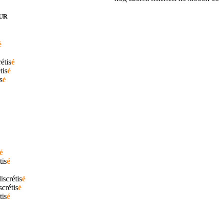
UR
é
étis
é
tis
é
s
é
é
tis
é
iscrétis
é
scrétis
é
tis
é