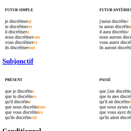
FUTUR SIMPLE
FUTUR ANTÉRIE
je
discrétiser
ai
j'aurai
discrétis
é
tu
discrétiser
as
tu auras
discrétis
il
discrétiser
a
il aura
discrétis
é
nous
discrétiser
ons
nous aurons
discr
vous
discrétiser
ez
vous aurez
discré
ils
discrétiser
ont
ils auront
discréti
Subjonctif
PRÉSENT
PASSÉ
que je
discrétis
e
que j'aie
discrétis
que tu
discrétis
es
que tu aies
discré
qu'il
discrétis
e
qu'il ait
discrétis
é
que nous
discrétis
ions
que nous ayons
d
que vous
discrétis
iez
que vous ayez
di
qu'ils
discrétis
ent
qu'ils aient
discré