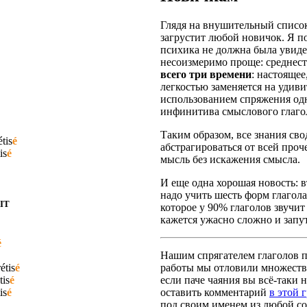
Глядя на внушительный список
загрустит любой новичок. Я п
психика не должна была увидет
несоизмеримо проще: среднест
всего три времени
: настояще
легкостью заменяется на удив
использованием спряжения одн
инфинитива смыслового глаго
Таким образом, все знания сво
étis
é
абстрагироваться от всей про
is
é
мысль без искажения смысла.
И еще одна хорошая новость: вт
надо учить шесть форм глагола
IT
которое у 90% глаголов звучит
кажется ужасно сложно и запут
é
Нашим спрягателем глаголов по
étis
é
работы мы отловили множество
tis
é
если паче чаяния вы всё-таки н
is
é
оставить комментарий
в этой 
под своим именем из любой со