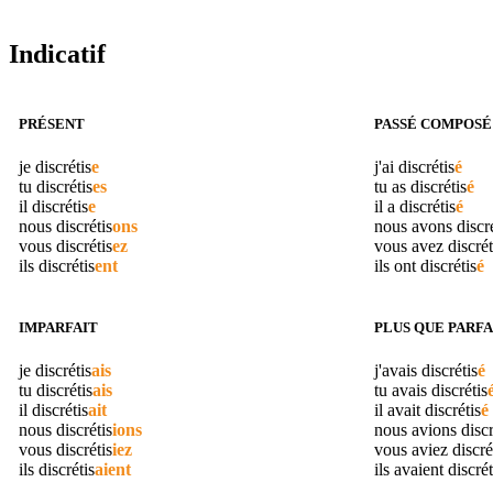
Indicatif
PRÉSENT
PASSÉ COMPOSÉ
je
discrétis
e
j'ai
discrétis
é
tu
discrétis
es
tu as
discrétis
é
il
discrétis
e
il a
discrétis
é
nous
discrétis
ons
nous avons
discr
vous
discrétis
ez
vous avez
discrét
ils
discrétis
ent
ils ont
discrétis
é
IMPARFAIT
PLUS QUE PARFA
je
discrétis
ais
j'avais
discrétis
é
tu
discrétis
ais
tu avais
discrétis
il
discrétis
ait
il avait
discrétis
é
nous
discrétis
ions
nous avions
discr
vous
discrétis
iez
vous aviez
discré
ils
discrétis
aient
ils avaient
discrét