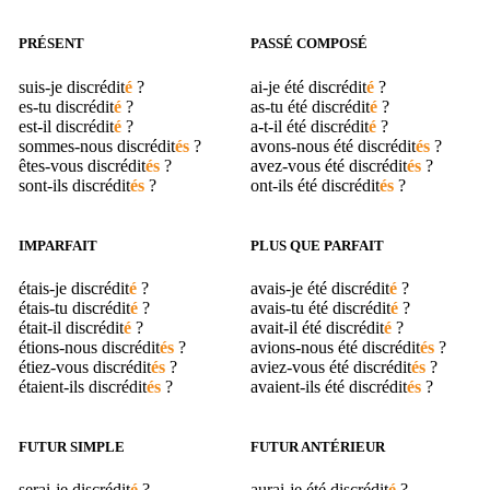
PRÉSENT
PASSÉ COMPOSÉ
suis-je
discrédit
é
?
ai-je été
discrédit
é
?
es-tu
discrédit
é
?
as-tu été
discrédit
é
?
est-il
discrédit
é
?
a-t-il été
discrédit
é
?
sommes-nous
discrédit
és
?
avons-nous été
discrédit
és
?
êtes-vous
discrédit
és
?
avez-vous été
discrédit
és
?
sont-ils
discrédit
és
?
ont-ils été
discrédit
és
?
IMPARFAIT
PLUS QUE PARFAIT
étais-je
discrédit
é
?
avais-je été
discrédit
é
?
étais-tu
discrédit
é
?
avais-tu été
discrédit
é
?
était-il
discrédit
é
?
avait-il été
discrédit
é
?
étions-nous
discrédit
és
?
avions-nous été
discrédit
és
?
étiez-vous
discrédit
és
?
aviez-vous été
discrédit
és
?
étaient-ils
discrédit
és
?
avaient-ils été
discrédit
és
?
FUTUR SIMPLE
FUTUR ANTÉRIEUR
serai-je
discrédit
é
?
aurai-je été
discrédit
é
?