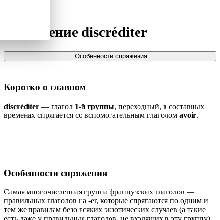
Спряжение
discréditer
Особенности спряжения
Коротко о главном
discréditer
— глагол
1-й группы
, переходный, в составных
временах спрягается со вспомогательным глаголом
avoir
.
Особенности спряжения
Самая многочисленная группа французских глаголов —
правильных глаголов на -er, которые спрягаются по одним и
тем же правилам безо всяких экзотических случаев (а такие
есть даже у правильных глаголов, не входящих в эту группу).