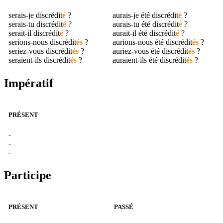
serais-je
discrédit
é
?
aurais-je été
discrédit
é
?
serais-tu
discrédit
é
?
aurais-tu été
discrédit
é
?
serait-il
discrédit
é
?
aurait-il été
discrédit
é
?
serions-nous
discrédit
és
?
aurions-nous été
discrédit
és
?
seriez-vous
discrédit
és
?
auriez-vous été
discrédit
és
?
seraient-ils
discrédit
és
?
auraient-ils été
discrédit
és
?
Impératif
PRÉSENT
-
-
-
Participe
PRÉSENT
PASSÉ