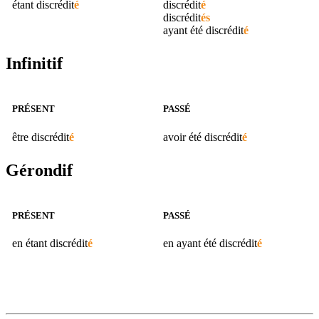
étant
discrédit
é
discrédit
é
discrédit
és
ayant été
discrédit
é
Infinitif
PRÉSENT
PASSÉ
être
discrédit
é
avoir été
discrédit
é
Gérondif
PRÉSENT
PASSÉ
en étant
discrédit
é
en ayant été
discrédit
é