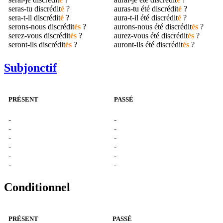
seras-tu
discrédit
é
?
auras-tu été
discrédit
é
?
sera-t-il
discrédit
é
?
aura-t-il été
discrédit
é
?
serons-nous
discrédit
és
?
aurons-nous été
discrédit
és
?
serez-vous
discrédit
és
?
aurez-vous été
discrédit
és
?
seront-ils
discrédit
és
?
auront-ils été
discrédit
és
?
Subjonctif
PRÉSENT
PASSÉ
-
-
-
-
-
-
-
-
-
-
-
-
Conditionnel
PRÉSENT
PASSÉ