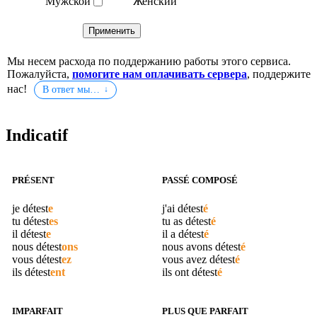
Мужской
Женский
Мы несем расхода по поддержанию работы этого сервиса.
Пожалуйста,
помогите нам оплачивать сервера
, поддержите
нас!
В ответ мы…
Indicatif
PRÉSENT
PASSÉ COMPOSÉ
je
détest
e
j'ai
détest
é
tu
détest
es
tu as
détest
é
il
détest
e
il a
détest
é
nous
détest
ons
nous avons
détest
é
vous
détest
ez
vous avez
détest
é
ils
détest
ent
ils ont
détest
é
IMPARFAIT
PLUS QUE PARFAIT