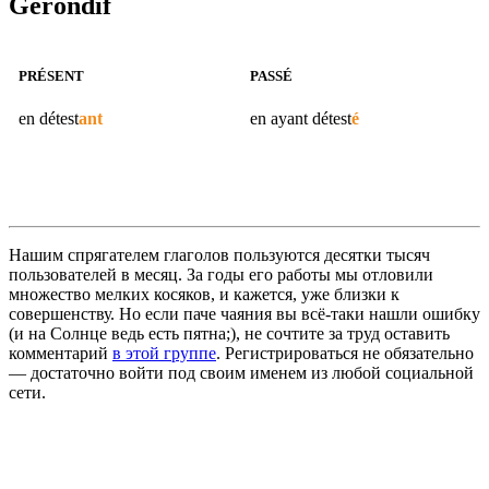
Gérondif
PRÉSENT
PASSÉ
en
détest
ant
en ayant
détest
é
Нашим спрягателем глаголов пользуются десятки тысяч
пользователей в месяц. За годы его работы мы отловили
множество мелких косяков, и кажется, уже близки к
совершенству. Но если паче чаяния вы всё-таки нашли ошибку
(и на Солнце ведь есть пятна;), не сочтите за труд оставить
комментарий
в этой группе
. Регистрироваться не обязательно
— достаточно войти под своим именем из любой социальной
сети.