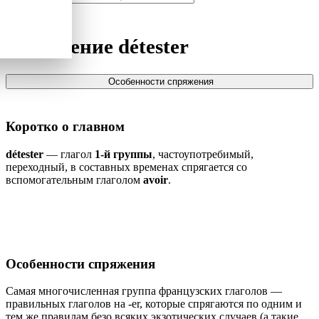
Спряжение
détester
Особенности спряжения
Коротко о главном
détester
— глагол
1-й группы
, частоупотребимый,
переходный, в составных временах спрягается со
вспомогательным глаголом
avoir
.
Особенности спряжения
Самая многочисленная группа французских глаголов —
правильных глаголов на -er, которые спрягаются по одним и
тем же правилам безо всяких экзотических случаев (а такие