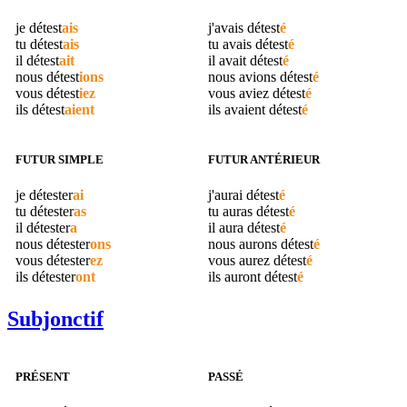
je
détest
ais
j'avais
détest
é
tu
détest
ais
tu avais
détest
é
il
détest
ait
il avait
détest
é
nous
détest
ions
nous avions
détest
é
vous
détest
iez
vous aviez
détest
é
ils
détest
aient
ils avaient
détest
é
FUTUR SIMPLE
FUTUR ANTÉRIEUR
je
détester
ai
j'aurai
détest
é
tu
détester
as
tu auras
détest
é
il
détester
a
il aura
détest
é
nous
détester
ons
nous aurons
détest
é
vous
détester
ez
vous aurez
détest
é
ils
détester
ont
ils auront
détest
é
Subjonctif
PRÉSENT
PASSÉ