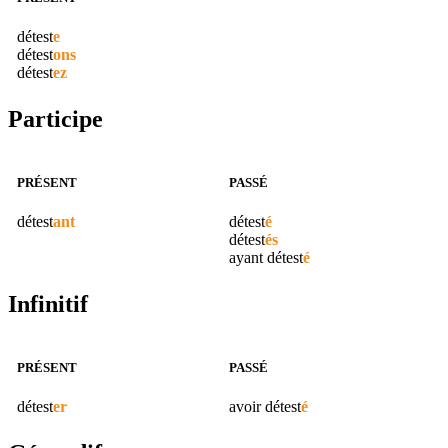
détest
e
détest
ons
détest
ez
Participe
PRÉSENT
PASSÉ
détest
ant
détest
é
détest
és
ayant
détest
é
Infinitif
PRÉSENT
PASSÉ
détest
er
avoir
détest
é