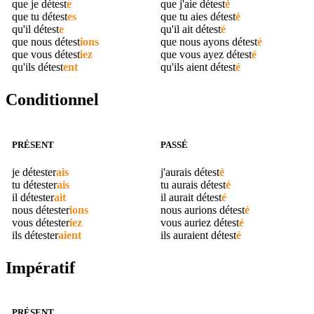
que je
détest
e
que j'aie
détest
é
que tu
détest
es
que tu aies
détest
é
qu'il
détest
e
qu'il ait
détest
é
que nous
détest
ions
que nous ayons
détest
é
que vous
détest
iez
que vous ayez
détest
é
qu'ils
détest
ent
qu'ils aient
détest
é
Conditionnel
PRÉSENT
PASSÉ
je
détester
ais
j'aurais
détest
é
tu
détester
ais
tu aurais
détest
é
il
détester
ait
il aurait
détest
é
nous
détester
ions
nous aurions
détest
é
vous
détester
iez
vous auriez
détest
é
ils
détester
aient
ils auraient
détest
é
Impératif
PRÉSENT