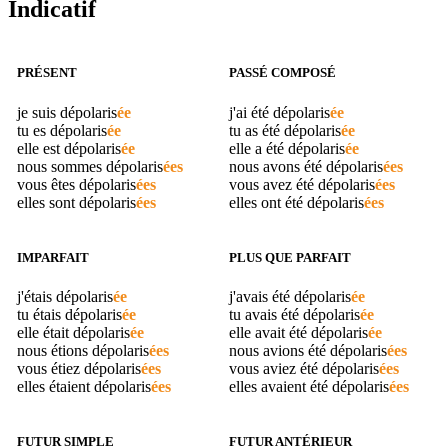
Indicatif
PRÉSENT
PASSÉ COMPOSÉ
je suis
dépolaris
ée
j'ai été
dépolaris
ée
tu es
dépolaris
ée
tu as été
dépolaris
ée
elle est
dépolaris
ée
elle a été
dépolaris
ée
nous sommes
dépolaris
ées
nous avons été
dépolaris
ées
vous êtes
dépolaris
ées
vous avez été
dépolaris
ées
elles sont
dépolaris
ées
elles ont été
dépolaris
ées
IMPARFAIT
PLUS QUE PARFAIT
j'étais
dépolaris
ée
j'avais été
dépolaris
ée
tu étais
dépolaris
ée
tu avais été
dépolaris
ée
elle était
dépolaris
ée
elle avait été
dépolaris
ée
nous étions
dépolaris
ées
nous avions été
dépolaris
ées
vous étiez
dépolaris
ées
vous aviez été
dépolaris
ées
elles étaient
dépolaris
ées
elles avaient été
dépolaris
ées
FUTUR SIMPLE
FUTUR ANTÉRIEUR