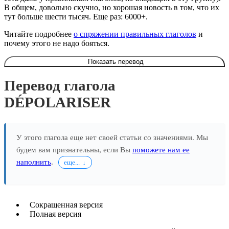
В общем, довольно скучно, но хорошая новость в том, что их
тут больше шести тысяч. Еще раз: 6000+.
Читайте подробнее
о спряжении правильных глаголов
и
почему этого не надо бояться.
Показать перевод
Перевод глагола
DÉPOLARISER
У этого глагола еще нет своей статьи со значениями. Мы
будем вам признательны, если Вы
поможете нам ее
наполнить
.
еще...
Сокращенная версия
Полная версия