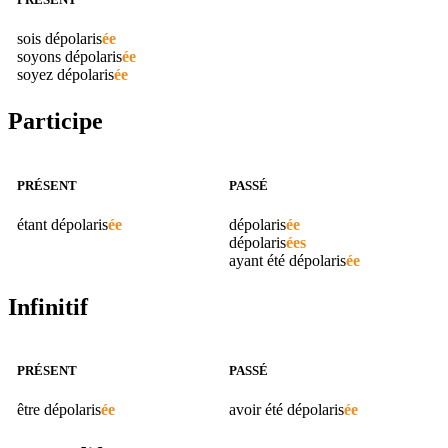
sois
dépolaris
ée
soyons
dépolaris
ée
soyez
dépolaris
ée
Participe
PRÉSENT
PASSÉ
étant
dépolaris
ée
dépolaris
ée
dépolaris
ées
ayant été
dépolaris
ée
Infinitif
PRÉSENT
PASSÉ
être
dépolaris
ée
avoir été
dépolaris
ée