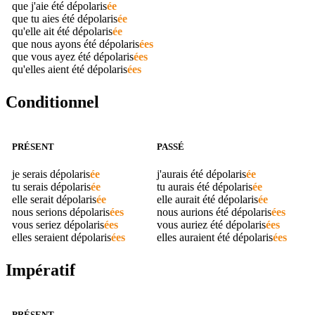
que j'aie été
dépolaris
ée
que tu aies été
dépolaris
ée
qu'elle ait été
dépolaris
ée
que nous ayons été
dépolaris
ées
que vous ayez été
dépolaris
ées
qu'elles aient été
dépolaris
ées
Conditionnel
PRÉSENT
PASSÉ
je serais
dépolaris
ée
j'aurais été
dépolaris
ée
tu serais
dépolaris
ée
tu aurais été
dépolaris
ée
elle serait
dépolaris
ée
elle aurait été
dépolaris
ée
nous serions
dépolaris
ées
nous aurions été
dépolaris
ées
vous seriez
dépolaris
ées
vous auriez été
dépolaris
ées
elles seraient
dépolaris
ées
elles auraient été
dépolaris
ées
Impératif
PRÉSENT