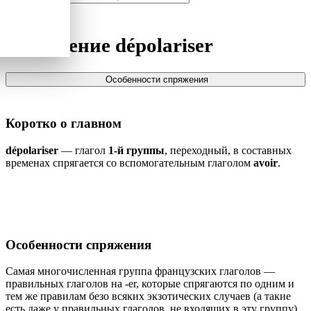
Спряжение
dépolariser
Особенности спряжения
Коротко о главном
dépolariser
— глагол
1-й группы
, переходный, в составных
временах спрягается со вспомогательным глаголом
avoir
.
Особенности спряжения
Самая многочисленная группа французских глаголов —
правильных глаголов на -er, которые спрягаются по одним и
тем же правилам безо всяких экзотических случаев (а такие
есть даже у правильных глаголов, не входящих в эту группу).