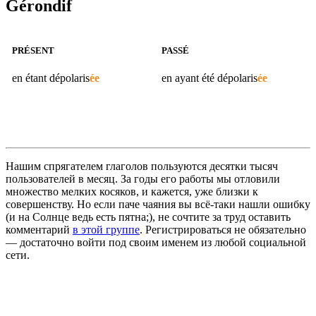
Gérondif
PRÉSENT
PASSÉ
en étant
dépolaris
ée
en ayant été
dépolaris
ée
Нашим спрягателем глаголов пользуются десятки тысяч
пользователей в месяц. За годы его работы мы отловили
множество мелких косяков, и кажется, уже близки к
совершенству. Но если паче чаяния вы всё-таки нашли ошибку
(и на Солнце ведь есть пятна;), не сочтите за труд оставить
комментарий
в этой группе
. Регистрироваться не обязательно
— достаточно войти под своим именем из любой социальной
сети.