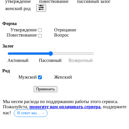
утверждение
повествование
пассивный залог
женский род
Форма
Утверждение
Отрицание
Повествование
Вопрос
Залог
Род
Мужской
Женский
Мы несем расхода по поддержанию работы этого сервиса.
Пожалуйста,
помогите нам оплачивать сервера
, поддержите
нас!
В ответ мы…