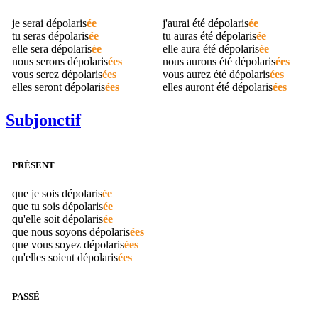
je serai
dépolaris
ée
j'aurai été
dépolaris
ée
tu seras
dépolaris
ée
tu auras été
dépolaris
ée
elle sera
dépolaris
ée
elle aura été
dépolaris
ée
nous serons
dépolaris
ées
nous aurons été
dépolaris
ées
vous serez
dépolaris
ées
vous aurez été
dépolaris
ées
elles seront
dépolaris
ées
elles auront été
dépolaris
ées
Subjonctif
PRÉSENT
que je sois
dépolaris
ée
que tu sois
dépolaris
ée
qu'elle soit
dépolaris
ée
que nous soyons
dépolaris
ées
que vous soyez
dépolaris
ées
qu'elles soient
dépolaris
ées
PASSÉ