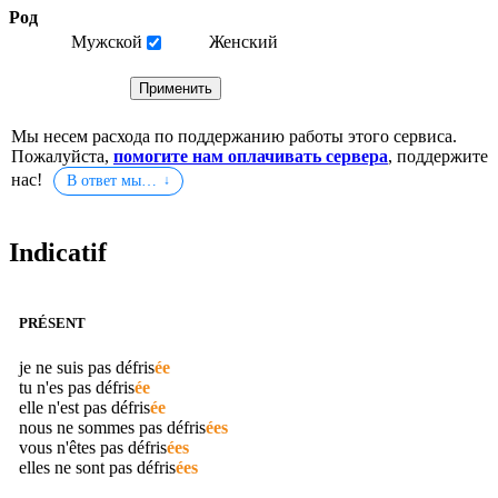
Род
Мужской
Женский
Мы несем расхода по поддержанию работы этого сервиса.
Пожалуйста,
помогите нам оплачивать сервера
, поддержите
нас!
В ответ мы…
Indicatif
PRÉSENT
je ne suis pas
défris
ée
tu n'es pas
défris
ée
elle n'est pas
défris
ée
nous ne sommes pas
défris
ées
vous n'êtes pas
défris
ées
elles ne sont pas
défris
ées