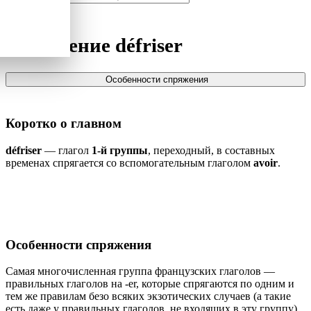
Спряжение
défriser
Особенности спряжения
Коротко о главном
défriser
— глагол
1-й группы
, переходный, в составных
временах спрягается со вспомогательным глаголом
avoir
.
Особенности спряжения
Самая многочисленная группа французских глаголов —
правильных глаголов на -er, которые спрягаются по одним и
тем же правилам безо всяких экзотических случаев (а такие
есть даже у правильных глаголов, не входящих в эту группу).