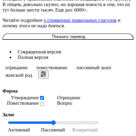
В общем, довольно скучно, но хорошая новость в том, что их
тут больше шести тысяч. Еще раз: 6000+.
Читайте подробнее
о спряжении правильных глаголов
и
почему этого не надо бояться.
Показать перевод
Сокращенная версия
Полная версия
отрицание
повествование
пассивный залог
женский род
Форма
Утверждение
Отрицание
Повествование
Вопрос
Залог