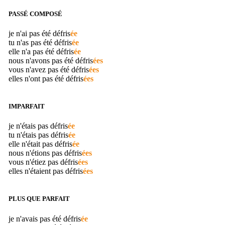
PASSÉ COMPOSÉ
je n'ai pas été
défris
ée
tu n'as pas été
défris
ée
elle n'a pas été
défris
ée
nous n'avons pas été
défris
ées
vous n'avez pas été
défris
ées
elles n'ont pas été
défris
ées
IMPARFAIT
je n'étais pas
défris
ée
tu n'étais pas
défris
ée
elle n'était pas
défris
ée
nous n'étions pas
défris
ées
vous n'étiez pas
défris
ées
elles n'étaient pas
défris
ées
PLUS QUE PARFAIT
je n'avais pas été
défris
ée