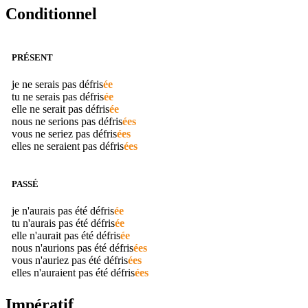
Conditionnel
PRÉSENT
je ne serais pas
défris
ée
tu ne serais pas
défris
ée
elle ne serait pas
défris
ée
nous ne serions pas
défris
ées
vous ne seriez pas
défris
ées
elles ne seraient pas
défris
ées
PASSÉ
je n'aurais pas été
défris
ée
tu n'aurais pas été
défris
ée
elle n'aurait pas été
défris
ée
nous n'aurions pas été
défris
ées
vous n'auriez pas été
défris
ées
elles n'auraient pas été
défris
ées
Impératif