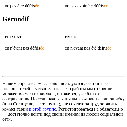
ne pas être
défris
ée
ne pas avoir été
défris
ée
Gérondif
PRÉSENT
PASSÉ
en n'étant pas
défris
ée
en n'ayant pas été
défris
ée
Нашим спрягателем глаголов пользуются десятки тысяч
пользователей в месяц. За годы его работы мы отловили
множество мелких косяков, и кажется, уже близки к
совершенству. Но если паче чаяния вы всё-таки нашли ошибку
(и на Солнце ведь есть пятна;), не сочтите за труд оставить
комментарий
в этой группе
. Регистрироваться не обязательно
— достаточно войти под своим именем из любой социальной
сети.