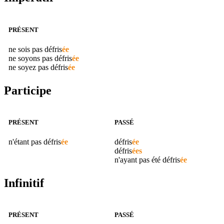
PRÉSENT
ne sois pas
défris
ée
ne soyons pas
défris
ée
ne soyez pas
défris
ée
Participe
PRÉSENT
PASSÉ
n'étant pas
défris
ée
défris
ée
défris
ées
n'ayant pas été
défris
ée
Infinitif
PRÉSENT
PASSÉ