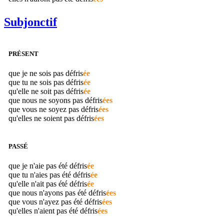
Subjonctif
PRÉSENT
que je ne sois pas
défris
ée
que tu ne sois pas
défris
ée
qu'elle ne soit pas
défris
ée
que nous ne soyons pas
défris
ées
que vous ne soyez pas
défris
ées
qu'elles ne soient pas
défris
ées
PASSÉ
que je n'aie pas été
défris
ée
que tu n'aies pas été
défris
ée
qu'elle n'ait pas été
défris
ée
que nous n'ayons pas été
défris
ées
que vous n'ayez pas été
défris
ées
qu'elles n'aient pas été
défris
ées