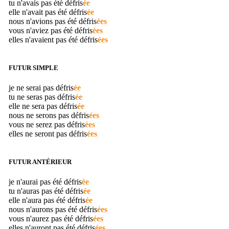
tu n'avais pas été
défris
ée
elle n'avait pas été
défris
ée
nous n'avions pas été
défris
ées
vous n'aviez pas été
défris
ées
elles n'avaient pas été
défris
ées
FUTUR SIMPLE
je ne serai pas
défris
ée
tu ne seras pas
défris
ée
elle ne sera pas
défris
ée
nous ne serons pas
défris
ées
vous ne serez pas
défris
ées
elles ne seront pas
défris
ées
FUTUR ANTÉRIEUR
je n'aurai pas été
défris
ée
tu n'auras pas été
défris
ée
elle n'aura pas été
défris
ée
nous n'aurons pas été
défris
ées
vous n'aurez pas été
défris
ées
elles n'auront pas été
défris
ées