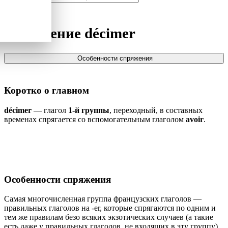
Спряжение
décimer
Особенности спряжения
Коротко о главном
décimer
— глагол
1-й группы
, переходный, в составных
временах спрягается со вспомогательным глаголом
avoir
.
Особенности спряжения
Самая многочисленная группа французских глаголов —
правильных глаголов на -er, которые спрягаются по одним и
тем же правилам безо всяких экзотических случаев (а такие
есть даже у правильных глаголов, не входящих в эту группу).