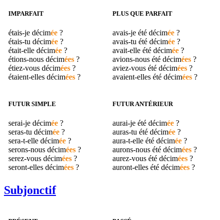
IMPARFAIT
PLUS QUE PARFAIT
étais-je
décim
ée
?
avais-je été
décim
ée
?
étais-tu
décim
ée
?
avais-tu été
décim
ée
?
était-elle
décim
ée
?
avait-elle été
décim
ée
?
étions-nous
décim
ées
?
avions-nous été
décim
ées
?
étiez-vous
décim
ées
?
aviez-vous été
décim
ées
?
étaient-elles
décim
ées
?
avaient-elles été
décim
ées
?
FUTUR SIMPLE
FUTUR ANTÉRIEUR
serai-je
décim
ée
?
aurai-je été
décim
ée
?
seras-tu
décim
ée
?
auras-tu été
décim
ée
?
sera-t-elle
décim
ée
?
aura-t-elle été
décim
ée
?
serons-nous
décim
ées
?
aurons-nous été
décim
ées
?
serez-vous
décim
ées
?
aurez-vous été
décim
ées
?
seront-elles
décim
ées
?
auront-elles été
décim
ées
?
Subjonctif