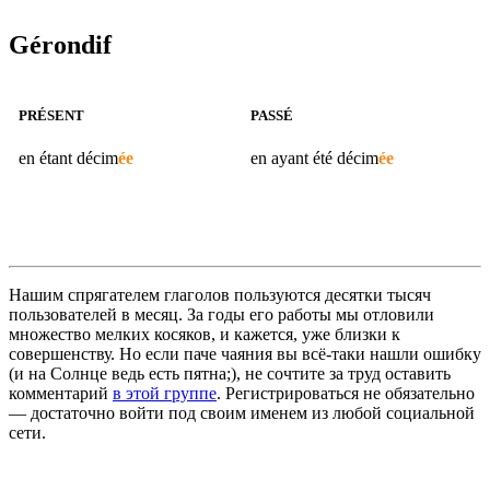
Gérondif
PRÉSENT
PASSÉ
en étant
décim
ée
en ayant été
décim
ée
Нашим спрягателем глаголов пользуются десятки тысяч
пользователей в месяц. За годы его работы мы отловили
множество мелких косяков, и кажется, уже близки к
совершенству. Но если паче чаяния вы всё-таки нашли ошибку
(и на Солнце ведь есть пятна;), не сочтите за труд оставить
комментарий
в этой группе
. Регистрироваться не обязательно
— достаточно войти под своим именем из любой социальной
сети.