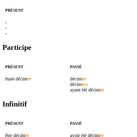
PRÉSENT
-
-
-
Participe
PRÉSENT
PASSÉ
étant
décim
ée
décim
ée
décim
ées
ayant été
décim
ée
Infinitif
PRÉSENT
PASSÉ
être
décim
ée
avoir été
décim
ée