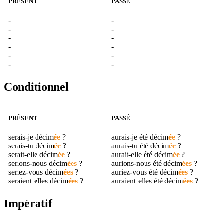
PRÉSENT
PASSÉ
-
-
-
-
-
-
-
-
-
-
-
-
Conditionnel
PRÉSENT
PASSÉ
serais-je
décim
ée
?
aurais-je été
décim
ée
?
serais-tu
décim
ée
?
aurais-tu été
décim
ée
?
serait-elle
décim
ée
?
aurait-elle été
décim
ée
?
serions-nous
décim
ées
?
aurions-nous été
décim
ées
?
seriez-vous
décim
ées
?
auriez-vous été
décim
ées
?
seraient-elles
décim
ées
?
auraient-elles été
décim
ées
?
Impératif