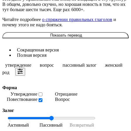
В общем, довольно скучно, но хорошая новость в том, что их
тут больше шести тысяч. Еще раз: 6000+.
Читайте подробнее
о спряжении правильных глаголов
и
почему этого не надо бояться.
Показать перевод
Сокращенная версия
Полная версия
утверждение
вопрос
пассивный залог
женский
род
Форма
Утверждение
Отрицание
Повествование
Вопрос
Залог