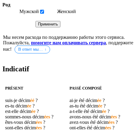
Род
Мужской
Женский
Мы несем расхода по поддержанию работы этого сервиса.
Пожалуйста,
помогите нам оплачивать сервера
, поддержите
нас!
В ответ мы…
Indicatif
PRÉSENT
PASSÉ COMPOSÉ
suis-je
décim
éé
?
ai-je été
décim
ée
?
es-tu
décim
ée
?
as-tu été
décim
ée
?
est-elle
décim
ée
?
a-t-elle été
décim
ée
?
sommes-nous
décim
ées
?
avons-nous été
décim
ées
?
êtes-vous
décim
ées
?
avez-vous été
décim
ées
?
sont-elles
décim
ées
?
ont-elles été
décim
ées
?