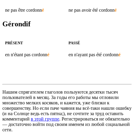
ne pas être
cordonn
é
ne pas avoir été
cordonn
é
Gérondif
PRÉSENT
PASSÉ
en n'étant pas
cordonn
é
en n'ayant pas été
cordonn
é
Нашим спрягателем глаголов пользуются десятки тысяч
пользователей в месяц. За годы его работы мы отловили
множество мелких косяков, и кажется, уже близки к
совершенству. Но если паче чаяния вы всё-таки нашли ошибку
(и на Солнце ведь есть пятна;), не сочтите за труд оставить
комментарий
в этой группе
. Регистрироваться не обязательно
— достаточно войти под своим именем из любой социальной
сети.