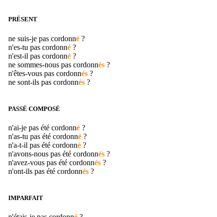
PRÉSENT
ne suis-je pas
cordonn
é
?
n'es-tu pas
cordonn
é
?
n'est-il pas
cordonn
é
?
ne sommes-nous pas
cordonn
és
?
n'êtes-vous pas
cordonn
és
?
ne sont-ils pas
cordonn
és
?
PASSÉ COMPOSÉ
n'ai-je pas été
cordonn
é
?
n'as-tu pas été
cordonn
é
?
n'a-t-il pas été
cordonn
é
?
n'avons-nous pas été
cordonn
és
?
n'avez-vous pas été
cordonn
és
?
n'ont-ils pas été
cordonn
és
?
IMPARFAIT
n'étais-je pas
cordonn
é
?