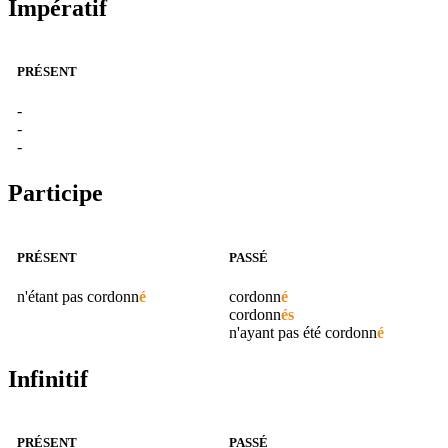
Impératif
PRÉSENT
-
-
-
Participe
PRÉSENT
PASSÉ
n'étant pas
cordonn
é
cordonn
é
cordonn
és
n'ayant pas été
cordonn
é
Infinitif
PRÉSENT
PASSÉ