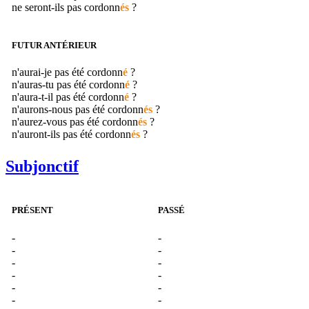
ne seront-ils pas
cordonn
és
?
FUTUR ANTÉRIEUR
n'aurai-je pas été
cordonn
é
?
n'auras-tu pas été
cordonn
é
?
n'aura-t-il pas été
cordonn
é
?
n'aurons-nous pas été
cordonn
és
?
n'aurez-vous pas été
cordonn
és
?
n'auront-ils pas été
cordonn
és
?
Subjonctif
PRÉSENT
PASSÉ
-
-
-
-
-
-
-
-
-
-
-
-