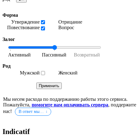
Форма
Утверждение
Отрицание
Повествование
Вопрос
Залог
Род
Мужской
Женский
Мы несем расхода по поддержанию работы этого сервиса.
Пожалуйста,
помогите нам оплачивать сервера
, поддержите
нас!
В ответ мы…
Indicatif