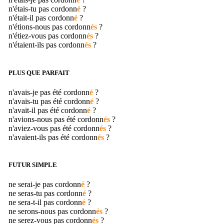
n'étais-tu pas
cordonn
é
?
n'était-il pas
cordonn
é
?
n'étions-nous pas
cordonn
és
?
n'étiez-vous pas
cordonn
és
?
n'étaient-ils pas
cordonn
és
?
PLUS QUE PARFAIT
n'avais-je pas été
cordonn
é
?
n'avais-tu pas été
cordonn
é
?
n'avait-il pas été
cordonn
é
?
n'avions-nous pas été
cordonn
és
?
n'aviez-vous pas été
cordonn
és
?
n'avaient-ils pas été
cordonn
és
?
FUTUR SIMPLE
ne serai-je pas
cordonn
é
?
ne seras-tu pas
cordonn
é
?
ne sera-t-il pas
cordonn
é
?
ne serons-nous pas
cordonn
és
?
ne serez-vous pas
cordonn
és
?