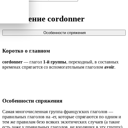
Спряжение
cordonner
Особенности спряжения
Коротко о главном
cordonner
— глагол
1-й группы
, переходный, в составных
временах спрягается со вспомогательным глаголом
avoir
.
Особенности спряжения
Самая многочисленная группа французских глаголов —
правильных глаголов на -er, которые спрягаются по одним и
тем же правилам безо всяких экзотических случаев (а такие
есть даже у правильных глаголов, не входящих в эту группу).