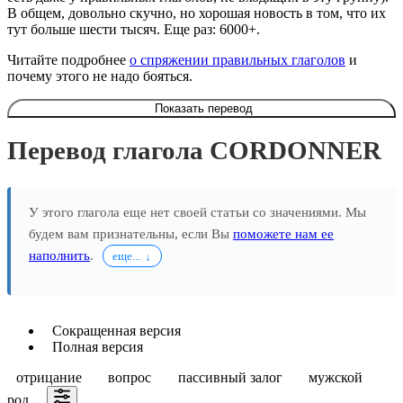
В общем, довольно скучно, но хорошая новость в том, что их
тут больше шести тысяч. Еще раз: 6000+.
Читайте подробнее
о спряжении правильных глаголов
и
почему этого не надо бояться.
Показать перевод
Перевод глагола CORDONNER
У этого глагола еще нет своей статьи со значениями. Мы
будем вам признательны, если Вы
поможете нам ее
наполнить
.
еще...
Сокращенная версия
Полная версия
отрицание
вопрос
пассивный залог
мужской
род