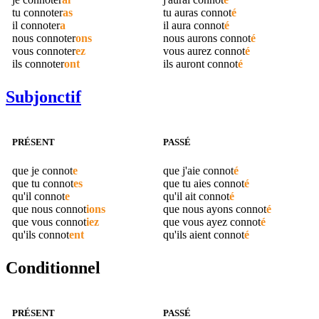
tu
connoter
as
tu auras
connot
é
il
connoter
a
il aura
connot
é
nous
connoter
ons
nous aurons
connot
é
vous
connoter
ez
vous aurez
connot
é
ils
connoter
ont
ils auront
connot
é
Subjonctif
PRÉSENT
PASSÉ
que je
connot
e
que j'aie
connot
é
que tu
connot
es
que tu aies
connot
é
qu'il
connot
e
qu'il ait
connot
é
que nous
connot
ions
que nous ayons
connot
é
que vous
connot
iez
que vous ayez
connot
é
qu'ils
connot
ent
qu'ils aient
connot
é
Conditionnel
PRÉSENT
PASSÉ