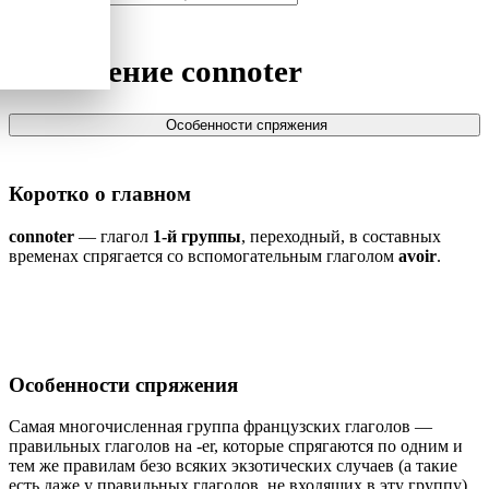
Спряжение
connoter
Особенности спряжения
Коротко о главном
connoter
— глагол
1-й группы
, переходный, в составных
временах спрягается со вспомогательным глаголом
avoir
.
Особенности спряжения
Самая многочисленная группа французских глаголов —
правильных глаголов на -er, которые спрягаются по одним и
тем же правилам безо всяких экзотических случаев (а такие
есть даже у правильных глаголов, не входящих в эту группу).