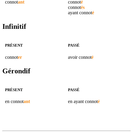
connot
ant
connot
é
connot
és
ayant
connot
é
Infinitif
PRÉSENT
PASSÉ
connot
er
avoir
connot
é
Gérondif
PRÉSENT
PASSÉ
en
connot
ant
en ayant
connot
é