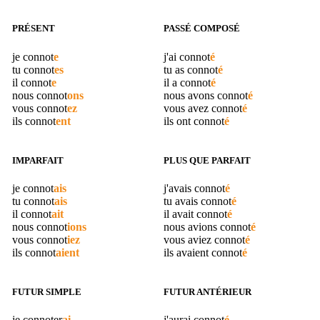
PRÉSENT
PASSÉ COMPOSÉ
je
connot
e
j'ai
connot
é
tu
connot
es
tu as
connot
é
il
connot
e
il a
connot
é
nous
connot
ons
nous avons
connot
é
vous
connot
ez
vous avez
connot
é
ils
connot
ent
ils ont
connot
é
IMPARFAIT
PLUS QUE PARFAIT
je
connot
ais
j'avais
connot
é
tu
connot
ais
tu avais
connot
é
il
connot
ait
il avait
connot
é
nous
connot
ions
nous avions
connot
é
vous
connot
iez
vous aviez
connot
é
ils
connot
aient
ils avaient
connot
é
FUTUR SIMPLE
FUTUR ANTÉRIEUR
je
connoter
ai
j'aurai
connot
é