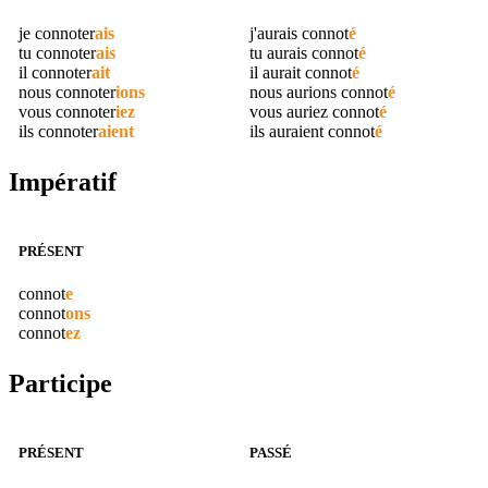
je
connoter
ais
j'aurais
connot
é
tu
connoter
ais
tu aurais
connot
é
il
connoter
ait
il aurait
connot
é
nous
connoter
ions
nous aurions
connot
é
vous
connoter
iez
vous auriez
connot
é
ils
connoter
aient
ils auraient
connot
é
Impératif
PRÉSENT
connot
e
connot
ons
connot
ez
Participe
PRÉSENT
PASSÉ