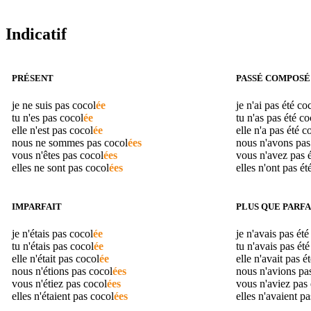
Indicatif
PRÉSENT
PASSÉ COMPOSÉ
je ne suis pas
cocol
ée
je n'ai pas été
coc
tu n'es pas
cocol
ée
tu n'as pas été
co
elle n'est pas
cocol
ée
elle n'a pas été
c
nous ne sommes pas
cocol
ées
nous n'avons pas
vous n'êtes pas
cocol
ées
vous n'avez pas 
elles ne sont pas
cocol
ées
elles n'ont pas ét
IMPARFAIT
PLUS QUE PARFA
je n'étais pas
cocol
ée
je n'avais pas ét
tu n'étais pas
cocol
ée
tu n'avais pas ét
elle n'était pas
cocol
ée
elle n'avait pas é
nous n'étions pas
cocol
ées
nous n'avions pa
vous n'étiez pas
cocol
ées
vous n'aviez pas
elles n'étaient pas
cocol
ées
elles n'avaient p