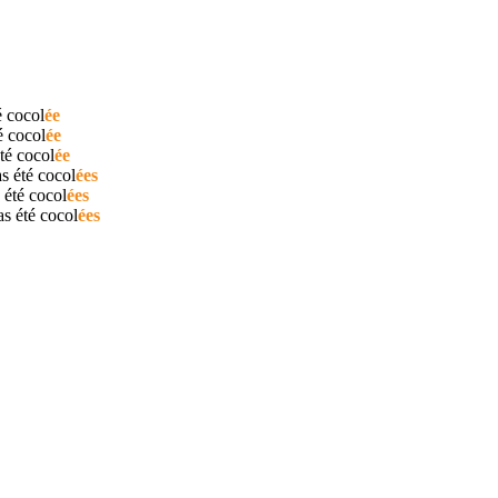
é
cocol
ée
té
cocol
ée
été
cocol
ée
as été
cocol
ées
 été
cocol
ées
as été
cocol
ées