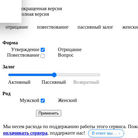
Сокращенная версия
Полная версия
отрицание
повествование
пассивный залог
женски
Форма
Утверждение
Отрицание
Повествование
Вопрос
Залог
Род
Мужской
Женский
Мы несем расхода по поддержанию работы этого сервиса. Пож
оплачивать сервера
, поддержите нас!
В ответ мы…