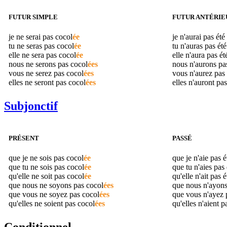
FUTUR SIMPLE
FUTUR ANTÉRIE
je ne serai pas
cocol
ée
je n'aurai pas été
tu ne seras pas
cocol
ée
tu n'auras pas ét
elle ne sera pas
cocol
ée
elle n'aura pas é
nous ne serons pas
cocol
ées
nous n'aurons pa
vous ne serez pas
cocol
ées
vous n'aurez pas
elles ne seront pas
cocol
ées
elles n'auront pa
Subjonctif
PRÉSENT
PASSÉ
que je ne sois pas
cocol
ée
que je n'aie pas 
que tu ne sois pas
cocol
ée
que tu n'aies pas
qu'elle ne soit pas
cocol
ée
qu'elle n'ait pas 
que nous ne soyons pas
cocol
ées
que nous n'ayons
que vous ne soyez pas
cocol
ées
que vous n'ayez 
qu'elles ne soient pas
cocol
ées
qu'elles n'aient p