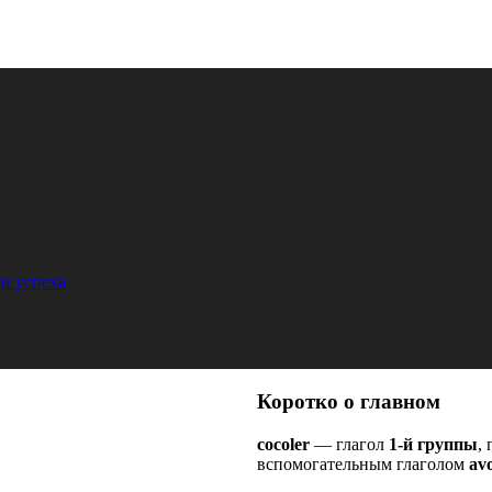
и успеха
Коротко о главном
cocoler
— глагол
1-й группы
,
вспомогательным глаголом
avo