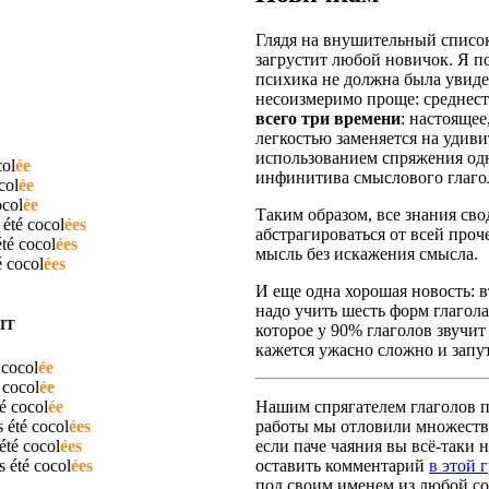
Глядя на внушительный список
загрустит любой новичок. Я п
психика не должна была увидет
несоизмеримо проще: среднест
всего три времени
: настояще
легкостью заменяется на удив
использованием спряжения одн
ol
ée
инфинитива смыслового глаго
col
ée
ocol
ée
Таким образом, все знания сво
 été
cocol
ées
абстрагироваться от всей про
été
cocol
ées
мысль без искажения смысла.
é
cocol
ées
И еще одна хорошая новость: вт
надо учить шесть форм глагола
IT
которое у 90% глаголов звучит
кажется ужасно сложно и запут
é
cocol
ée
é
cocol
ée
té
cocol
ée
Нашим спрягателем глаголов по
s été
cocol
ées
работы мы отловили множество
 été
cocol
ées
если паче чаяния вы всё-таки н
as été
cocol
ées
оставить комментарий
в этой 
под своим именем из любой со