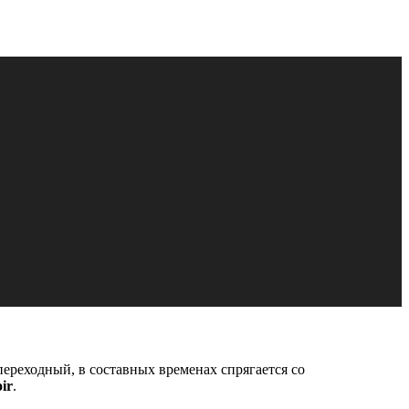
 переходный, в составных временах спрягается со
ir
.