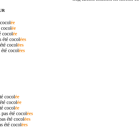
UR
cocol
ée
é
cocol
ée
té
cocol
ée
s été
cocol
ées
 été
cocol
ées
s été
cocol
ées
été
cocol
ée
 été
cocol
ée
été
cocol
ée
 pas été
cocol
ées
pas été
cocol
ées
as été
cocol
ées