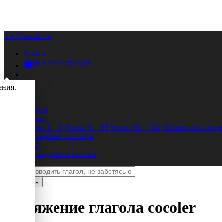
Le-Francais.ru
Войти
Войти
Регистрация
ения.
Форум
Уроки
Уроки 1—5
Уроки 6—59
Уроки 61—312
Отзывы и истори
Спряжение глаголов
FAQ
Французский онлайн
Спряжение глагола
cocoler