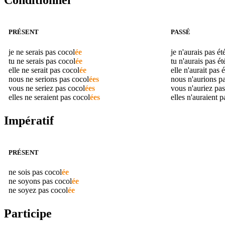
Conditionnel
PRÉSENT
PASSÉ
je ne serais pas
cocol
ée
je n'aurais pas ét
tu ne serais pas
cocol
ée
tu n'aurais pas é
elle ne serait pas
cocol
ée
elle n'aurait pas 
nous ne serions pas
cocol
ées
nous n'aurions p
vous ne seriez pas
cocol
ées
vous n'auriez pas
elles ne seraient pas
cocol
ées
elles n'auraient p
Impératif
PRÉSENT
ne sois pas
cocol
ée
ne soyons pas
cocol
ée
ne soyez pas
cocol
ée
Participe