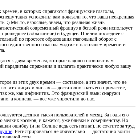
 времен, в которых спрягаются французские глаголы,
оспешу таких успокоить: вам показали то, что ваша неокрепшая
ь. :) Мы-то, взрослые, знаем, что реальная жизнь
атистический современный француз в беглой речи использует
е, прошедшее (событийное) и будущее. Причем последнее с
ительный по простоте образования глагольный оборот с
ого единственного глагола «идти» в настоящем времени и
ла.
дятся к двум временам, которые надолго позволят вам
чей парадигмы спряжения и излагать практически любую вашу
орое из этих двух времен — составное, а это значит, что не
 во всех лицах и числах — достаточно знать его причастие,
 так же, как инфинитив. Это французский язык: снаружи
ано, а копнешь — все уже упростили до нас.
льзуются десятки тысяч пользователей в месяц. За годы его
 мелких косяков, и кажется, уже близки к совершенству. Но
ашли ошибку (и на Солнце ведь есть пятна;), не сочтите за труд
группе
. Регистрироваться не обязательно — достаточно войти
циальной сети.