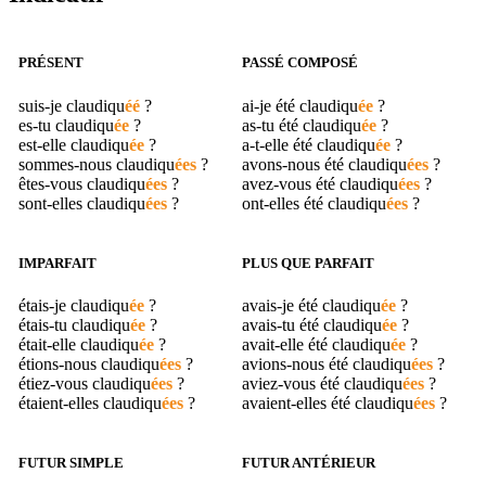
PRÉSENT
PASSÉ COMPOSÉ
suis-je
claudiqu
éé
?
ai-je été
claudiqu
ée
?
es-tu
claudiqu
ée
?
as-tu été
claudiqu
ée
?
est-elle
claudiqu
ée
?
a-t-elle été
claudiqu
ée
?
sommes-nous
claudiqu
ées
?
avons-nous été
claudiqu
ées
?
êtes-vous
claudiqu
ées
?
avez-vous été
claudiqu
ées
?
sont-elles
claudiqu
ées
?
ont-elles été
claudiqu
ées
?
IMPARFAIT
PLUS QUE PARFAIT
étais-je
claudiqu
ée
?
avais-je été
claudiqu
ée
?
étais-tu
claudiqu
ée
?
avais-tu été
claudiqu
ée
?
était-elle
claudiqu
ée
?
avait-elle été
claudiqu
ée
?
étions-nous
claudiqu
ées
?
avions-nous été
claudiqu
ées
?
étiez-vous
claudiqu
ées
?
aviez-vous été
claudiqu
ées
?
étaient-elles
claudiqu
ées
?
avaient-elles été
claudiqu
ées
?
FUTUR SIMPLE
FUTUR ANTÉRIEUR