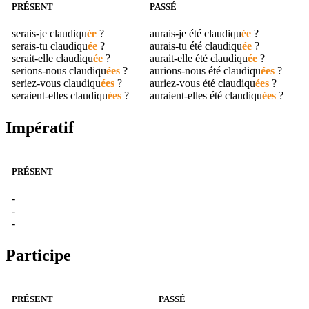
PRÉSENT
PASSÉ
serais-je
claudiqu
ée
?
aurais-je été
claudiqu
ée
?
serais-tu
claudiqu
ée
?
aurais-tu été
claudiqu
ée
?
serait-elle
claudiqu
ée
?
aurait-elle été
claudiqu
ée
?
serions-nous
claudiqu
ées
?
aurions-nous été
claudiqu
ées
?
seriez-vous
claudiqu
ées
?
auriez-vous été
claudiqu
ées
?
seraient-elles
claudiqu
ées
?
auraient-elles été
claudiqu
ées
?
Impératif
PRÉSENT
-
-
-
Participe
PRÉSENT
PASSÉ