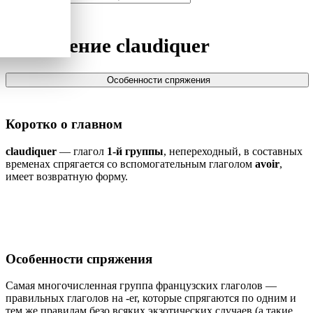
Спряжение
claudiquer
Особенности спряжения
Коротко о главном
claudiquer
— глагол
1-й группы
, непереходный, в составных
временах спрягается со вспомогательным глаголом
avoir
,
имеет возвратную форму.
Особенности спряжения
Самая многочисленная группа французских глаголов —
правильных глаголов на -er, которые спрягаются по одним и
тем же правилам безо всяких экзотических случаев (а такие