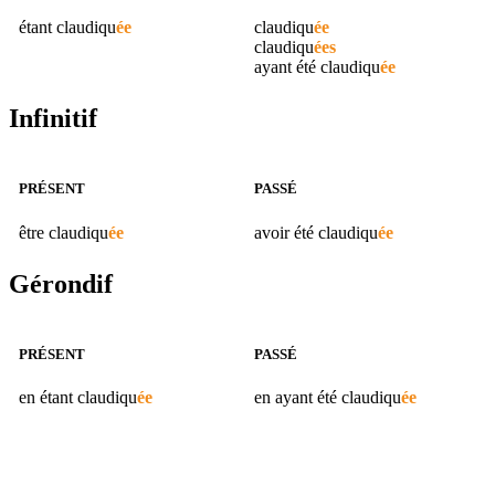
étant
claudiqu
ée
claudiqu
ée
claudiqu
ées
ayant été
claudiqu
ée
Infinitif
PRÉSENT
PASSÉ
être
claudiqu
ée
avoir été
claudiqu
ée
Gérondif
PRÉSENT
PASSÉ
en étant
claudiqu
ée
en ayant été
claudiqu
ée