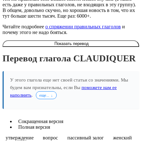
есть даже у правильных глаголов, не входящих в эту группу).
В общем, довольно скучно, но хорошая новость в том, что их
тут больше шести тысяч. Еще раз: 6000+.
Читайте подробнее
о спряжении правильных глаголов
и
почему этого не надо бояться.
Показать перевод
Перевод глагола CLAUDIQUER
У этого глагола еще нет своей статьи со значениями. Мы
будем вам признательны, если Вы
поможете нам ее
наполнить
.
еще...
Сокращенная версия
Полная версия
утверждение
вопрос
пассивный залог
женский