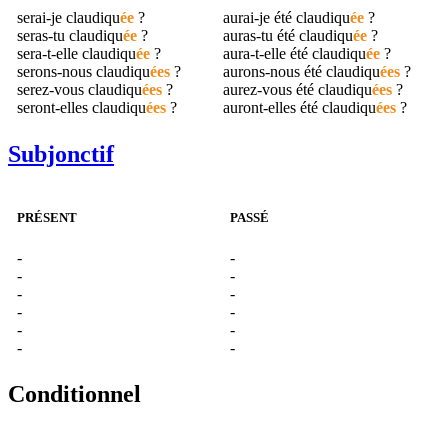
serai-je
claudiqu
ée
?
aurai-je été
claudiqu
ée
?
seras-tu
claudiqu
ée
?
auras-tu été
claudiqu
ée
?
sera-t-elle
claudiqu
ée
?
aura-t-elle été
claudiqu
ée
?
serons-nous
claudiqu
ées
?
aurons-nous été
claudiqu
ées
?
serez-vous
claudiqu
ées
?
aurez-vous été
claudiqu
ées
?
seront-elles
claudiqu
ées
?
auront-elles été
claudiqu
ées
?
Subjonctif
PRÉSENT
PASSÉ
-
-
-
-
-
-
-
-
-
-
-
-
Conditionnel