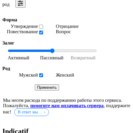
род
Форма
Утверждение
Отрицание
Повествование
Вопрос
Залог
Род
Мужской
Женский
Мы несем расхода по поддержанию работы этого сервиса.
Пожалуйста,
помогите нам оплачивать сервера
, поддержите
нас!
В ответ мы…
Indicatif