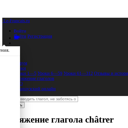
Le-Francais.ru
Войти
Войти
Регистрация
ения.
Форум
Уроки
Уроки 1—5
Уроки 6—59
Уроки 61—312
Отзывы и истори
Спряжение глаголов
FAQ
Французский онлайн
Спряжение глагола
châtrer