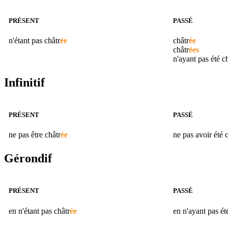
PRÉSENT
PASSÉ
n'étant pas
châtr
ée
châtr
ée
châtr
ées
n'ayant pas été
ch
Infinitif
PRÉSENT
PASSÉ
ne pas être
châtr
ée
ne pas avoir été
c
Gérondif
PRÉSENT
PASSÉ
en n'étant pas
châtr
ée
en n'ayant pas é