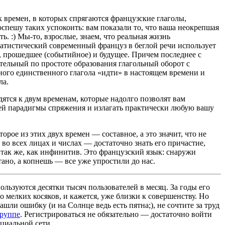
 времен, в которых спрягаются французские глаголы,
оспешу таких успокоить: вам показали то, что ваша неокрепшая
ь. :) Мы-то, взрослые, знаем, что реальная жизнь
атистический современный француз в беглой речи использует
е, прошедшее (событийное) и будущее. Причем последнее с
ительный по простоте образования глагольный оборот с
ого единственного глагола «идти» в настоящем времени и
ла.
дятся к двум временам, которые надолго позволят вам
чей парадигмы спряжения и излагать практически любую вашу
орое из этих двух времен — составное, а это значит, что не
 во всех лицах и числах — достаточно знать его причастие,
 так же, как инфинитив. Это французский язык: снаружи
ано, а копнешь — все уже упростили до нас.
льзуются десятки тысяч пользователей в месяц. За годы его
 мелких косяков, и кажется, уже близки к совершенству. Но
ашли ошибку (и на Солнце ведь есть пятна;), не сочтите за труд
группе
. Регистрироваться не обязательно — достаточно войти
циальной сети.