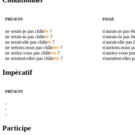
Conditionnel
PRÉSENT
PASSÉ
ne serais-je pas
châtr
ée
?
n'aurais-je pas é
ne serais-tu pas
châtr
ée
?
n'aurais-tu pas é
ne serait-elle pas
châtr
ée
?
n'aurait-elle pas 
ne serions-nous pas
châtr
ées
?
n'aurions-nous p
ne seriez-vous pas
châtr
ées
?
n'auriez-vous pa
ne seraient-elles pas
châtr
ées
?
n'auraient-elles 
Impératif
PRÉSENT
-
-
-
Participe