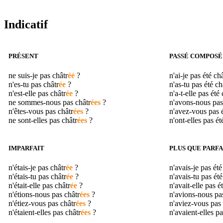
Indicatif
PRÉSENT
PASSÉ COMPOSÉ
ne suis-je pas
châtr
éé
?
n'ai-je pas été
châ
n'es-tu pas
châtr
ée
?
n'as-tu pas été
ch
n'est-elle pas
châtr
ée
?
n'a-t-elle pas été
ne sommes-nous pas
châtr
ées
?
n'avons-nous pas
n'êtes-vous pas
châtr
ées
?
n'avez-vous pas 
ne sont-elles pas
châtr
ées
?
n'ont-elles pas é
IMPARFAIT
PLUS QUE PARFA
n'étais-je pas
châtr
ée
?
n'avais-je pas ét
n'étais-tu pas
châtr
ée
?
n'avais-tu pas ét
n'était-elle pas
châtr
ée
?
n'avait-elle pas é
n'étions-nous pas
châtr
ées
?
n'avions-nous pa
n'étiez-vous pas
châtr
ées
?
n'aviez-vous pas
n'étaient-elles pas
châtr
ées
?
n'avaient-elles p