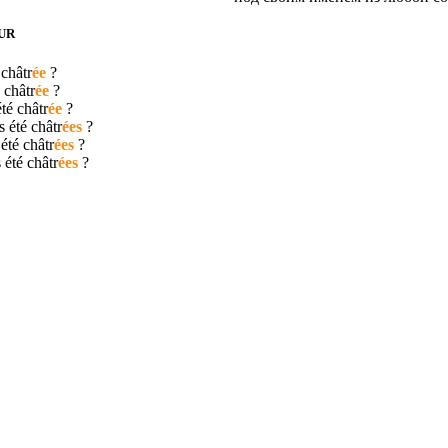
UR
é
châtr
ée
?
é
châtr
ée
?
été
châtr
ée
?
s été
châtr
ées
?
 été
châtr
ées
?
s été
châtr
ées
?