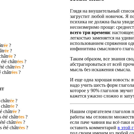
Глядя на внушительный список
загрустит любой новичок. Я п
психика не должна была увидет
несоизмеримо проще: среднест
всего три времени
: настояще
легкостью заменяется на удив
использованием спряжения одн
tr
ée
?
инфинитива смыслового глаго
âtr
ée
?
châtr
ée
?
Таким образом, все знания сво
 été
châtr
ées
?
абстрагироваться от всей про
été
châtr
ées
?
мысль без искажения смысла.
té
châtr
ées
?
И еще одна хорошая новость: вт
надо учить шесть форм глагола
IT
которое у 90% глаголов звучит
кажется ужасно сложно и запут
é
châtr
ée
?
é
châtr
ée
?
té
châtr
ée
?
Нашим спрягателем глаголов по
s été
châtr
ées
?
работы мы отловили множество
 été
châtr
ées
?
если паче чаяния вы всё-таки н
as été
châtr
ées
?
оставить комментарий
в этой 
под своим именем из любой со