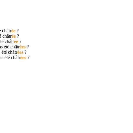
té
châtr
ée
?
té
châtr
ée
?
été
châtr
ée
?
as été
châtr
ées
?
s été
châtr
ées
?
pas été
châtr
ées
?