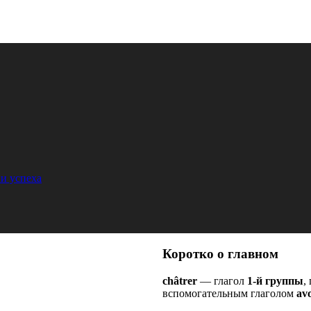
и успеха
Коротко о главном
châtrer
— глагол
1-й группы
,
вспомогательным глаголом
avo