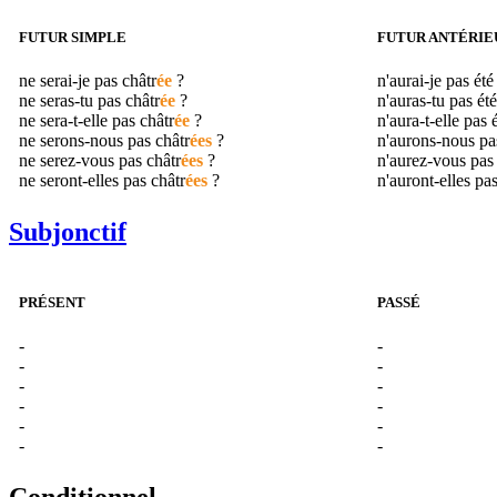
FUTUR SIMPLE
FUTUR ANTÉRIE
ne serai-je pas
châtr
ée
?
n'aurai-je pas ét
ne seras-tu pas
châtr
ée
?
n'auras-tu pas ét
ne sera-t-elle pas
châtr
ée
?
n'aura-t-elle pas 
ne serons-nous pas
châtr
ées
?
n'aurons-nous pa
ne serez-vous pas
châtr
ées
?
n'aurez-vous pas
ne seront-elles pas
châtr
ées
?
n'auront-elles pa
Subjonctif
PRÉSENT
PASSÉ
-
-
-
-
-
-
-
-
-
-
-
-