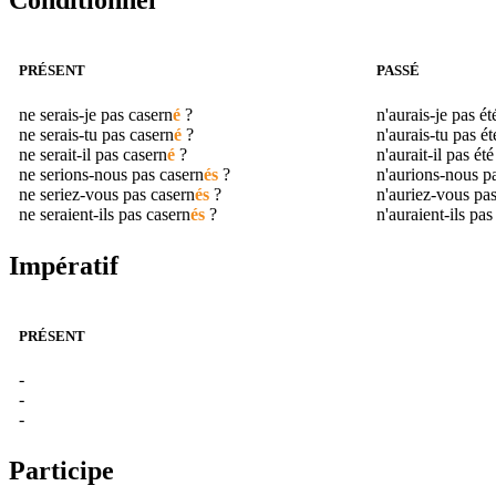
Conditionnel
PRÉSENT
PASSÉ
ne serais-je pas
casern
é
?
n'aurais-je pas é
ne serais-tu pas
casern
é
?
n'aurais-tu pas é
ne serait-il pas
casern
é
?
n'aurait-il pas ét
ne serions-nous pas
casern
és
?
n'aurions-nous p
ne seriez-vous pas
casern
és
?
n'auriez-vous pa
ne seraient-ils pas
casern
és
?
n'auraient-ils pas
Impératif
PRÉSENT
-
-
-
Participe