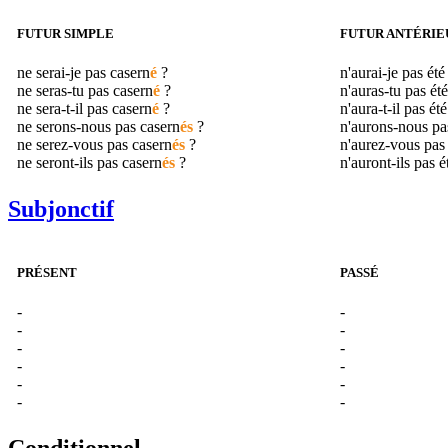
FUTUR SIMPLE
FUTUR ANTÉRIE
ne serai-je pas
casern
é
?
n'aurai-je pas ét
ne seras-tu pas
casern
é
?
n'auras-tu pas ét
ne sera-t-il pas
casern
é
?
n'aura-t-il pas ét
ne serons-nous pas
casern
és
?
n'aurons-nous pa
ne serez-vous pas
casern
és
?
n'aurez-vous pas
ne seront-ils pas
casern
és
?
n'auront-ils pas 
Subjonctif
PRÉSENT
PASSÉ
-
-
-
-
-
-
-
-
-
-
-
-