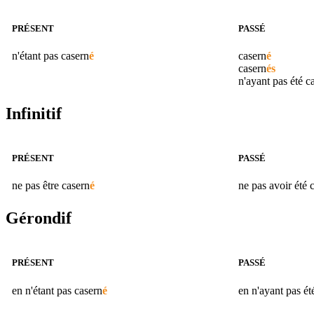
PRÉSENT
PASSÉ
n'étant pas
casern
é
casern
é
casern
és
n'ayant pas été
c
Infinitif
PRÉSENT
PASSÉ
ne pas être
casern
é
ne pas avoir été
Gérondif
PRÉSENT
PASSÉ
en n'étant pas
casern
é
en n'ayant pas é