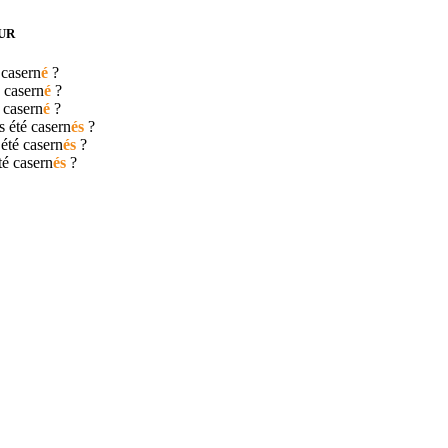
UR
é
casern
é
?
é
casern
é
?
é
casern
é
?
s été
casern
és
?
 été
casern
és
?
été
casern
és
?