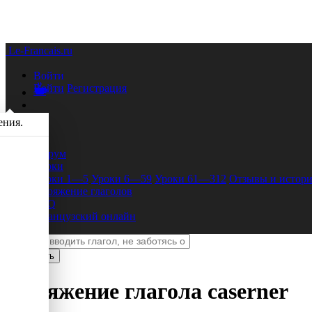
Le-Francais.ru
Войти
Войти
Регистрация
ения.
Форум
Уроки
Уроки 1—5
Уроки 6—59
Уроки 61—312
Отзывы и истори
Спряжение глаголов
FAQ
Французский онлайн
Спряжение глагола
caserner