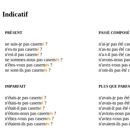
Indicatif
PRÉSENT
PASSÉ COMPOSÉ
ne suis-je pas
casern
é
?
n'ai-je pas été
ca
n'es-tu pas
casern
é
?
n'as-tu pas été
ca
n'est-il pas
casern
é
?
n'a-t-il pas été
ca
ne sommes-nous pas
casern
és
?
n'avons-nous pas
n'êtes-vous pas
casern
és
?
n'avez-vous pas 
ne sont-ils pas
casern
és
?
n'ont-ils pas été
c
IMPARFAIT
PLUS QUE PARFA
n'étais-je pas
casern
é
?
n'avais-je pas ét
n'étais-tu pas
casern
é
?
n'avais-tu pas ét
n'était-il pas
casern
é
?
n'avait-il pas été
n'étions-nous pas
casern
és
?
n'avions-nous pa
n'étiez-vous pas
casern
és
?
n'aviez-vous pas
n'étaient-ils pas
casern
és
?
n'avaient-ils pas 