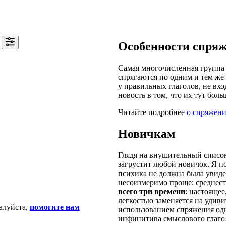
Особенности спря
Самая многочисленная группа 
спрягаются по одним и тем же 
у правильных глаголов, не вхо
новость в том, что их тут боль
Читайте подробнее
о спряжени
Новичкам
Глядя на внушительный список
загрустит любой новичок. Я п
психика не должна была увидет
несоизмеримо проще: среднест
всего три времени
: настояще
легкостью заменяется на удив
алуйста,
помогите нам
использованием спряжения одн
инфинитива смыслового глаго