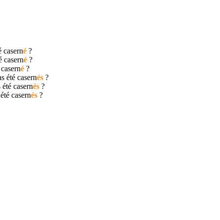
té
casern
é
?
té
casern
é
?
é
casern
é
?
as été
casern
és
?
s été
casern
és
?
 été
casern
és
?