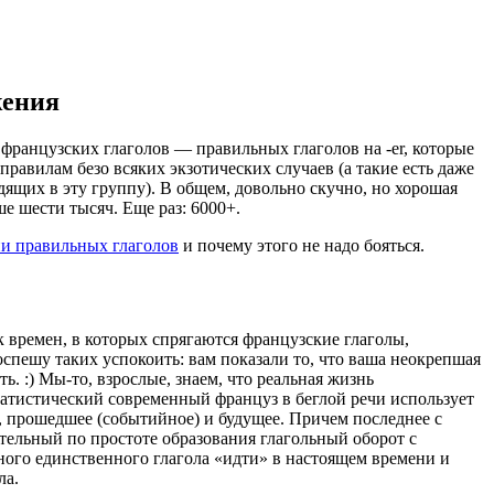
жения
французских глаголов — правильных глаголов на -er, которые
правилам безо всяких экзотических случаев (а такие есть даже
дящих в эту группу). В общем, довольно скучно, но хорошая
ше шести тысяч. Еще раз: 6000+.
и правильных глаголов
и почему этого не надо бояться.
 времен, в которых спрягаются французские глаголы,
оспешу таких успокоить: вам показали то, что ваша неокрепшая
ь. :) Мы-то, взрослые, знаем, что реальная жизнь
атистический современный француз в беглой речи использует
е, прошедшее (событийное) и будущее. Причем последнее с
ительный по простоте образования глагольный оборот с
ого единственного глагола «идти» в настоящем времени и
ла.