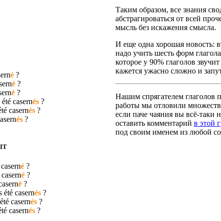
Таким образом, все знания сво
абстрагироваться от всей про
мысль без искажения смысла.
И еще одна хорошая новость: вт
надо учить шесть форм глагола
которое у 90% глаголов звучит
кажется ужасно сложно и запут
sern
é
?
sern
é
?
sern
é
?
Нашим спрягателем глаголов по
 été
casern
és
?
работы мы отловили множество
été
casern
és
?
если паче чаяния вы всё-таки н
asern
és
?
оставить комментарий
в этой 
под своим именем из любой со
IT
é
casern
é
?
é
casern
é
?
casern
é
?
s été
casern
és
?
 été
casern
és
?
été
casern
és
?