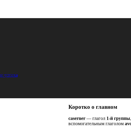
и успеха
Коротко о главном
caserner
— глагол
1-й группы
вспомогательным глаголом
avo