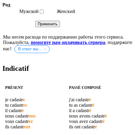
Род
Мужской
Женский
Мы несем расхода по поддержанию работы этого сервиса.
Пожалуйста,
помогите нам оплачивать сервера
, поддержите
нас!
В ответ мы…
Indicatif
PRÉSENT
PASSÉ COMPOSÉ
je
cadastr
e
j'ai
cadastr
é
tu
cadastr
es
tu as
cadastr
é
il
cadastr
e
il a
cadastr
é
nous
cadastr
ons
nous avons
cadastr
é
vous
cadastr
ez
vous avez
cadastr
é
ils
cadastr
ent
ils ont
cadastr
é