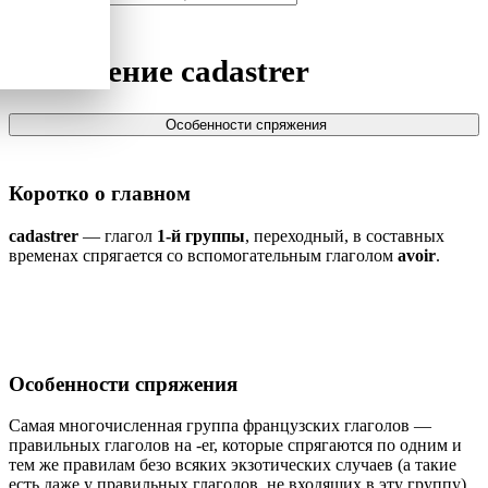
Спряжение
cadastrer
Особенности спряжения
Коротко о главном
cadastrer
— глагол
1-й группы
, переходный, в составных
временах спрягается со вспомогательным глаголом
avoir
.
Особенности спряжения
Самая многочисленная группа французских глаголов —
правильных глаголов на -er, которые спрягаются по одним и
тем же правилам безо всяких экзотических случаев (а такие
есть даже у правильных глаголов, не входящих в эту группу).