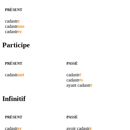
PRÉSENT
cadastr
e
cadastr
ons
cadastr
ez
Participe
PRÉSENT
PASSÉ
cadastr
ant
cadastr
é
cadastr
és
ayant
cadastr
é
Infinitif
PRÉSENT
PASSÉ
cadastr
er
avoir
cadastr
é