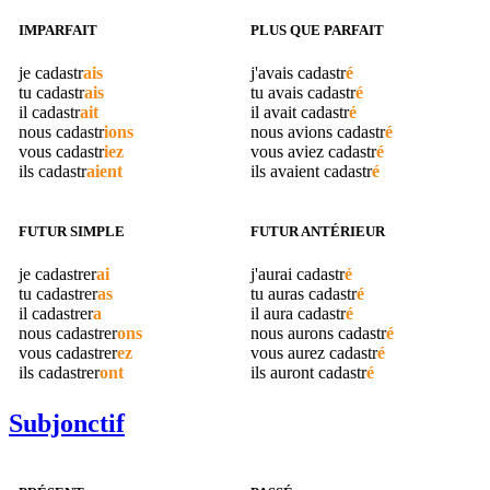
IMPARFAIT
PLUS QUE PARFAIT
je
cadastr
ais
j'avais
cadastr
é
tu
cadastr
ais
tu avais
cadastr
é
il
cadastr
ait
il avait
cadastr
é
nous
cadastr
ions
nous avions
cadastr
é
vous
cadastr
iez
vous aviez
cadastr
é
ils
cadastr
aient
ils avaient
cadastr
é
FUTUR SIMPLE
FUTUR ANTÉRIEUR
je
cadastrer
ai
j'aurai
cadastr
é
tu
cadastrer
as
tu auras
cadastr
é
il
cadastrer
a
il aura
cadastr
é
nous
cadastrer
ons
nous aurons
cadastr
é
vous
cadastrer
ez
vous aurez
cadastr
é
ils
cadastrer
ont
ils auront
cadastr
é
Subjonctif