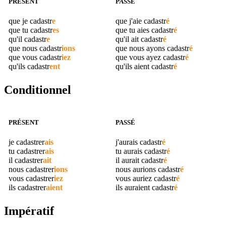
PRÉSENT
PASSÉ
que je
cadastr
e
que j'aie
cadastr
é
que tu
cadastr
es
que tu aies
cadastr
é
qu'il
cadastr
e
qu'il ait
cadastr
é
que nous
cadastr
ions
que nous ayons
cadastr
é
que vous
cadastr
iez
que vous ayez
cadastr
é
qu'ils
cadastr
ent
qu'ils aient
cadastr
é
Conditionnel
PRÉSENT
PASSÉ
je
cadastrer
ais
j'aurais
cadastr
é
tu
cadastrer
ais
tu aurais
cadastr
é
il
cadastrer
ait
il aurait
cadastr
é
nous
cadastrer
ions
nous aurions
cadastr
é
vous
cadastrer
iez
vous auriez
cadastr
é
ils
cadastrer
aient
ils auraient
cadastr
é
Impératif