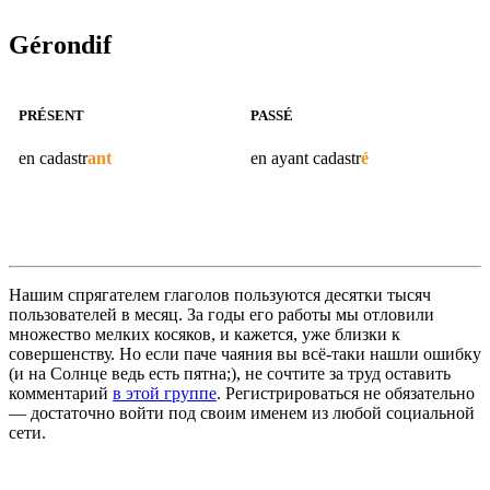
Gérondif
PRÉSENT
PASSÉ
en
cadastr
ant
en ayant
cadastr
é
Нашим спрягателем глаголов пользуются десятки тысяч
пользователей в месяц. За годы его работы мы отловили
множество мелких косяков, и кажется, уже близки к
совершенству. Но если паче чаяния вы всё-таки нашли ошибку
(и на Солнце ведь есть пятна;), не сочтите за труд оставить
комментарий
в этой группе
. Регистрироваться не обязательно
— достаточно войти под своим именем из любой социальной
сети.