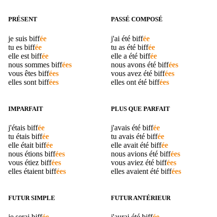
PRÉSENT
PASSÉ COMPOSÉ
je suis
biff
ée
j'ai été
biff
ée
tu es
biff
ée
tu as été
biff
ée
elle est
biff
ée
elle a été
biff
ée
nous sommes
biff
ées
nous avons été
biff
ées
vous êtes
biff
ées
vous avez été
biff
ées
elles sont
biff
ées
elles ont été
biff
ées
IMPARFAIT
PLUS QUE PARFAIT
j'étais
biff
ée
j'avais été
biff
ée
tu étais
biff
ée
tu avais été
biff
ée
elle était
biff
ée
elle avait été
biff
ée
nous étions
biff
ées
nous avions été
biff
ées
vous étiez
biff
ées
vous aviez été
biff
ées
elles étaient
biff
ées
elles avaient été
biff
ées
FUTUR SIMPLE
FUTUR ANTÉRIEUR
je serai
biff
ée
j'aurai été
biff
ée