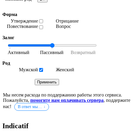
Форма
Утверждение
Отрицание
Повествование
Вопрос
Залог
Род
Мужской
Женский
Мы несем расхода по поддержанию работы этого сервиса.
Пожалуйста,
помогите нам оплачивать сервера
, поддержите
нас!
В ответ мы…
Indicatif