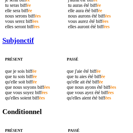
tu seras
biff
ée
tu auras été
biff
ée
elle sera
biff
ée
elle aura été
biff
ée
nous serons
biff
ées
nous aurons été
biff
ées
vous serez
biff
ées
vous aurez été
biff
ées
elles seront
biff
ées
elles auront été
biff
ées
Subjonctif
PRÉSENT
PASSÉ
que je sois
biff
ée
que j'aie été
biff
ée
que tu sois
biff
ée
que tu aies été
biff
ée
qu'elle soit
biff
ée
qu'elle ait été
biff
ée
que nous soyons
biff
ées
que nous ayons été
biff
ées
que vous soyez
biff
ées
que vous ayez été
biff
ées
qu'elles soient
biff
ées
qu'elles aient été
biff
ées
Conditionnel
PRÉSENT
PASSÉ