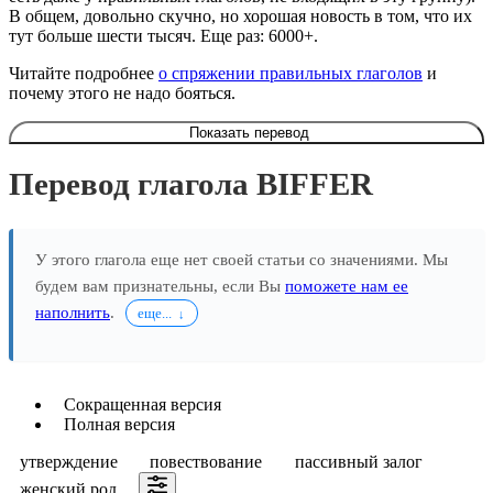
В общем, довольно скучно, но хорошая новость в том, что их
тут больше шести тысяч. Еще раз: 6000+.
Читайте подробнее
о спряжении правильных глаголов
и
почему этого не надо бояться.
Показать перевод
Перевод глагола BIFFER
У этого глагола еще нет своей статьи со значениями. Мы
будем вам признательны, если Вы
поможете нам ее
наполнить
.
еще...
Сокращенная версия
Полная версия
утверждение
повествование
пассивный залог
женский род