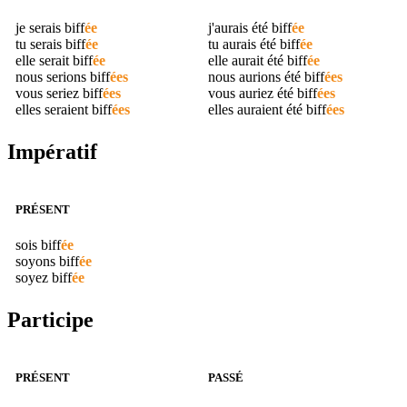
je serais
biff
ée
j'aurais été
biff
ée
tu serais
biff
ée
tu aurais été
biff
ée
elle serait
biff
ée
elle aurait été
biff
ée
nous serions
biff
ées
nous aurions été
biff
ées
vous seriez
biff
ées
vous auriez été
biff
ées
elles seraient
biff
ées
elles auraient été
biff
ées
Impératif
PRÉSENT
sois
biff
ée
soyons
biff
ée
soyez
biff
ée
Participe
PRÉSENT
PASSÉ