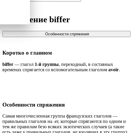
Спряжение
biffer
Особенности спряжения
Коротко о главном
biffer
— глагол
1-й группы
, переходный, в составных
временах спрягается со вспомогательным глаголом
avoir
.
Особенности спряжения
Самая многочисленная группа французских глаголов —
правильных глаголов на -er, которые спрягаются по одним и
тем же правилам безо всяких экзотических случаев (а такие
есть даже у правильных глаголов, не входящих в эту группу).