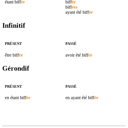
étant
biff
ée
biff
ée
biff
ées
ayant été
biff
ée
Infinitif
PRÉSENT
PASSÉ
être
biff
ée
avoir été
biff
ée
Gérondif
PRÉSENT
PASSÉ
en étant
biff
ée
en ayant été
biff
ée