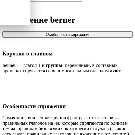
Спряжение
berner
Особенности спряжения
Коротко о главном
berner
— глагол
1-й группы
, переходный, в составных
временах спрягается со вспомогательным глаголом
avoir
.
Особенности спряжения
Самая многочисленная группа французских глаголов —
правильных глаголов на -er, которые спрягаются по одним и
тем же правилам безо всяких экзотических случаев (а такие
есть даже у правильных глаголов, не входящих в эту группу).