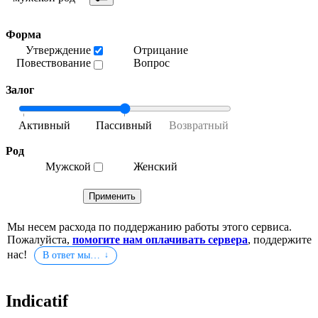
Форма
Утверждение
Отрицание
Повествование
Вопрос
Залог
Род
Мужской
Женский
Мы несем расхода по поддержанию работы этого сервиса.
Пожалуйста,
помогите нам оплачивать сервера
, поддержите
нас!
В ответ мы…
Indicatif