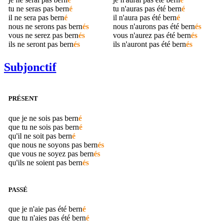
tu ne seras pas
bern
é
tu n'auras pas été
bern
é
il ne sera pas
bern
é
il n'aura pas été
bern
é
nous ne serons pas
bern
és
nous n'aurons pas été
bern
és
vous ne serez pas
bern
és
vous n'aurez pas été
bern
és
ils ne seront pas
bern
és
ils n'auront pas été
bern
és
Subjonctif
PRÉSENT
que je ne sois pas
bern
é
que tu ne sois pas
bern
é
qu'il ne soit pas
bern
é
que nous ne soyons pas
bern
és
que vous ne soyez pas
bern
és
qu'ils ne soient pas
bern
és
PASSÉ
que je n'aie pas été
bern
é
que tu n'aies pas été
bern
é