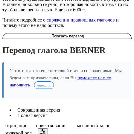
В общем, довольно скучно, но хорошая новость в том, что их
тут больше шести тысяч. Еще раз: 6000+.
Читайте подробнее
о спряжении правильных глаголов
и
почему этого не надо бояться.
Показать перевод
Перевод глагола BERNER
У этого глагола еще нет своей статьи со значениями. Мы
будем вам признательны, если Вы
поможете нам ее
наполнить
.
еще...
Сокращенная версия
Полная версия
отрицание
повествование
пассивный залог
мужской род