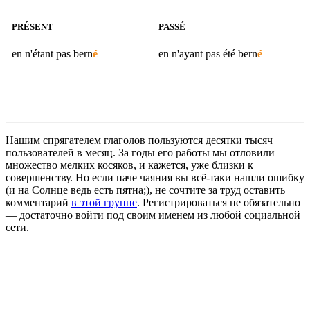
PRÉSENT
PASSÉ
en n'étant pas
bern
é
en n'ayant pas été
bern
é
Нашим спрягателем глаголов пользуются десятки тысяч
пользователей в месяц. За годы его работы мы отловили
множество мелких косяков, и кажется, уже близки к
совершенству. Но если паче чаяния вы всё-таки нашли ошибку
(и на Солнце ведь есть пятна;), не сочтите за труд оставить
комментарий
в этой группе
. Регистрироваться не обязательно
— достаточно войти под своим именем из любой социальной
сети.