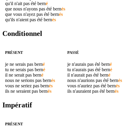
qu'il n'ait pas été
bern
é
que nous n'ayons pas été
bern
és
que vous n'ayez pas été
bern
és
qu'ils n'aient pas été
bern
és
Conditionnel
PRÉSENT
PASSÉ
je ne serais pas
bern
é
je n'aurais pas été
bern
é
tu ne serais pas
bern
é
tu n'aurais pas été
bern
é
il ne serait pas
bern
é
il n'aurait pas été
bern
é
nous ne serions pas
bern
és
nous n'aurions pas été
bern
és
vous ne seriez pas
bern
és
vous n'auriez pas été
bern
és
ils ne seraient pas
bern
és
ils n'auraient pas été
bern
és
Impératif
PRÉSENT