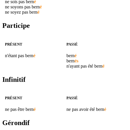
ne sois pas
bern
é
ne soyons pas
bern
é
ne soyez pas
bern
é
Participe
PRÉSENT
PASSÉ
n'étant pas
bern
é
bern
é
bern
és
n'ayant pas été
bern
é
Infinitif
PRÉSENT
PASSÉ
ne pas être
bern
é
ne pas avoir été
bern
é
Gérondif