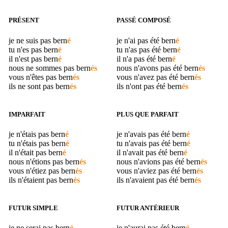
PRÉSENT
PASSÉ COMPOSÉ
je ne suis pas
bern
é
je n'ai pas été
bern
é
tu n'es pas
bern
é
tu n'as pas été
bern
é
il n'est pas
bern
é
il n'a pas été
bern
é
nous ne sommes pas
bern
és
nous n'avons pas été
bern
és
vous n'êtes pas
bern
és
vous n'avez pas été
bern
és
ils ne sont pas
bern
és
ils n'ont pas été
bern
és
IMPARFAIT
PLUS QUE PARFAIT
je n'étais pas
bern
é
je n'avais pas été
bern
é
tu n'étais pas
bern
é
tu n'avais pas été
bern
é
il n'était pas
bern
é
il n'avait pas été
bern
é
nous n'étions pas
bern
és
nous n'avions pas été
bern
és
vous n'étiez pas
bern
és
vous n'aviez pas été
bern
és
ils n'étaient pas
bern
és
ils n'avaient pas été
bern
és
FUTUR SIMPLE
FUTUR ANTÉRIEUR
je ne serai pas
bern
é
je n'aurai pas été
bern
é