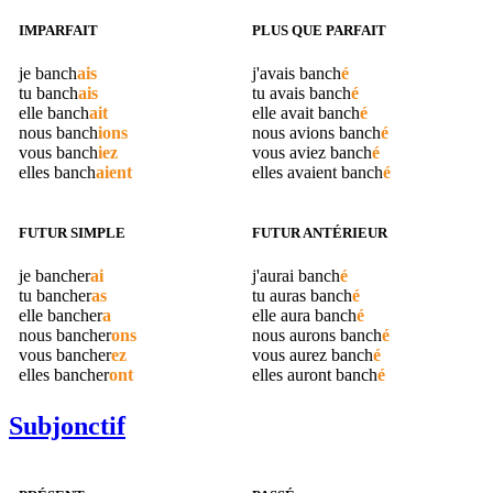
IMPARFAIT
PLUS QUE PARFAIT
je
banch
ais
j'avais
banch
é
tu
banch
ais
tu avais
banch
é
elle
banch
ait
elle avait
banch
é
nous
banch
ions
nous avions
banch
é
vous
banch
iez
vous aviez
banch
é
elles
banch
aient
elles avaient
banch
é
FUTUR SIMPLE
FUTUR ANTÉRIEUR
je
bancher
ai
j'aurai
banch
é
tu
bancher
as
tu auras
banch
é
elle
bancher
a
elle aura
banch
é
nous
bancher
ons
nous aurons
banch
é
vous
bancher
ez
vous aurez
banch
é
elles
bancher
ont
elles auront
banch
é
Subjonctif