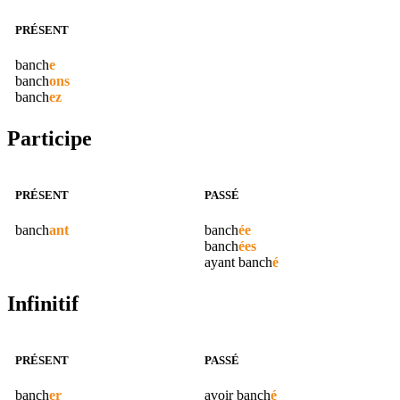
PRÉSENT
banch
e
banch
ons
banch
ez
Participe
PRÉSENT
PASSÉ
banch
ant
banch
ée
banch
ées
ayant
banch
é
Infinitif
PRÉSENT
PASSÉ
banch
er
avoir
banch
é