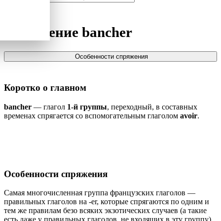
Спряжение
bancher
Особенности спряжения
Коротко о главном
bancher
— глагол
1-й группы
, переходный, в составных
временах спрягается со вспомогательным глаголом
avoir
.
Особенности спряжения
Самая многочисленная группа французских глаголов —
правильных глаголов на -er, которые спрягаются по одним и
тем же правилам безо всяких экзотических случаев (а такие
есть даже у правильных глаголов, не входящих в эту группу).