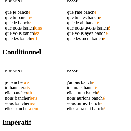
PRÉSENT
PASSÉ
que je
banch
e
que j'aie
banch
é
que tu
banch
es
que tu aies
banch
é
qu'elle
banch
e
qu'elle ait
banch
é
que nous
banch
ions
que nous ayons
banch
é
que vous
banch
iez
que vous ayez
banch
é
qu'elles
banch
ent
qu'elles aient
banch
é
Conditionnel
PRÉSENT
PASSÉ
je
bancher
ais
j'aurais
banch
é
tu
bancher
ais
tu aurais
banch
é
elle
bancher
ait
elle aurait
banch
é
nous
bancher
ions
nous aurions
banch
é
vous
bancher
iez
vous auriez
banch
é
elles
bancher
aient
elles auraient
banch
é
Impératif