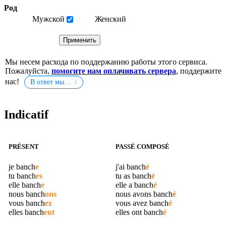
Род
Мужской
Женский
Мы несем расхода по поддержанию работы этого сервиса.
Пожалуйста,
помогите нам оплачивать сервера
, поддержите
нас!
В ответ мы…
Indicatif
PRÉSENT
PASSÉ COMPOSÉ
je
banch
e
j'ai
banch
é
tu
banch
es
tu as
banch
é
elle
banch
e
elle a
banch
é
nous
banch
ons
nous avons
banch
é
vous
banch
ez
vous avez
banch
é
elles
banch
ent
elles ont
banch
é