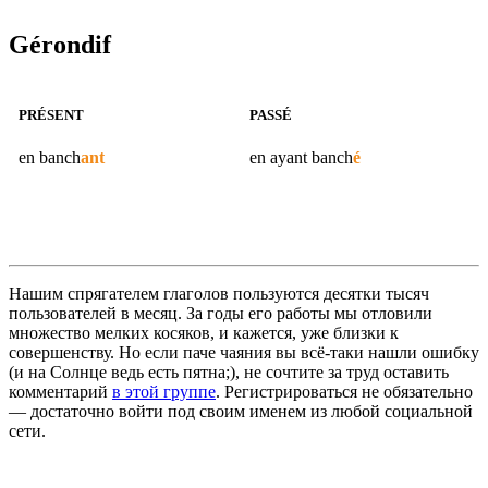
Gérondif
PRÉSENT
PASSÉ
en
banch
ant
en ayant
banch
é
Нашим спрягателем глаголов пользуются десятки тысяч
пользователей в месяц. За годы его работы мы отловили
множество мелких косяков, и кажется, уже близки к
совершенству. Но если паче чаяния вы всё-таки нашли ошибку
(и на Солнце ведь есть пятна;), не сочтите за труд оставить
комментарий
в этой группе
. Регистрироваться не обязательно
— достаточно войти под своим именем из любой социальной
сети.