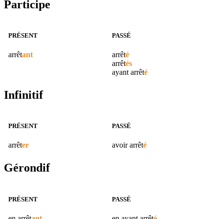
Participe
PRÉSENT
PASSÉ
arrêt
ant
arrêt
é
arrêt
és
ayant
arrêt
é
Infinitif
PRÉSENT
PASSÉ
arrêt
er
avoir
arrêt
é
Gérondif
PRÉSENT
PASSÉ
en
arrêt
ant
en ayant
arrêt
é