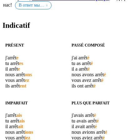
нас!
В ответ мы…
Indicatif
PRÉSENT
PASSÉ COMPOSÉ
j'
arrêt
e
j'ai
arrêt
é
tu
arrêt
es
tu as
arrêt
é
il
arrêt
e
il a
arrêt
é
nous
arrêt
ons
nous avons
arrêt
é
vous
arrêt
ez
vous avez
arrêt
é
ils
arrêt
ent
ils ont
arrêt
é
IMPARFAIT
PLUS QUE PARFAIT
j'
arrêt
ais
j'avais
arrêt
é
tu
arrêt
ais
tu avais
arrêt
é
il
arrêt
ait
il avait
arrêt
é
nous
arrêt
ions
nous avions
arrêt
é
vous
arrêt
iez
vous aviez
arrêt
é