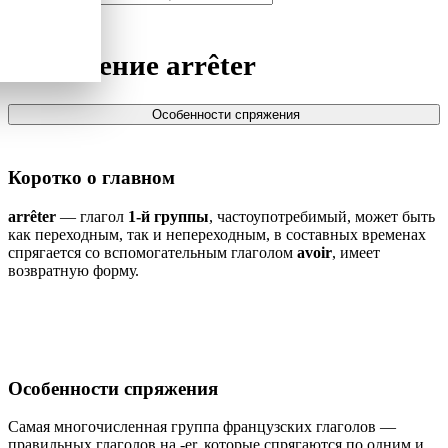
Спряжение
arrêter
Особенности спряжения
Коротко о главном
arrêter
— глагол
1-й группы
, частоупотребимый, может быть
как переходным, так и непереходным, в составных временах
спрягается со вспомогательным глаголом
avoir
, имеет
возвратную форму.
Особенности спряжения
Самая многочисленная группа французских глаголов —
правильных глаголов на -er, которые спрягаются по одним и