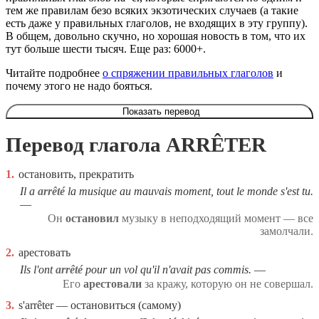
тем же правилам безо всяких экзотических случаев (а такие
есть даже у правильных глаголов, не входящих в эту группу).
В общем, довольно скучно, но хорошая новость в том, что их
тут больше шести тысяч. Еще раз: 6000+.
Читайте подробнее
о спряжении правильных глаголов
и
почему этого не надо бояться.
Показать перевод
Перевод глагола ARRÊTER
1.
остановить, прекратить
Il a
arrêté
la musique au mauvais moment, tout le monde s'est tu.
Он
остановил
музыку в неподходящий момент — все
замолчали.
2.
арестовать
Ils l'ont
arrêté
pour un vol qu'il n'avait pas commis.
Его
арестовали
за кражу, которую он не совершал.
3.
s'arrêter — остановиться (самому)