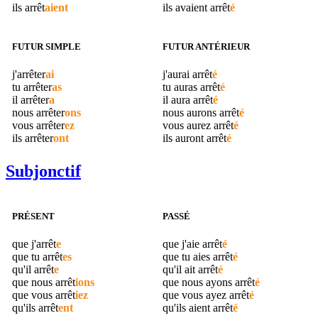
ils
arrêt
aient
ils avaient
arrêt
é
FUTUR SIMPLE
FUTUR ANTÉRIEUR
j'
arrêter
ai
j'aurai
arrêt
é
tu
arrêter
as
tu auras
arrêt
é
il
arrêter
a
il aura
arrêt
é
nous
arrêter
ons
nous aurons
arrêt
é
vous
arrêter
ez
vous aurez
arrêt
é
ils
arrêter
ont
ils auront
arrêt
é
Subjonctif
PRÉSENT
PASSÉ
que j'
arrêt
e
que j'aie
arrêt
é
que tu
arrêt
es
que tu aies
arrêt
é
qu'il
arrêt
e
qu'il ait
arrêt
é
que nous
arrêt
ions
que nous ayons
arrêt
é
que vous
arrêt
iez
que vous ayez
arrêt
é
qu'ils
arrêt
ent
qu'ils aient
arrêt
é