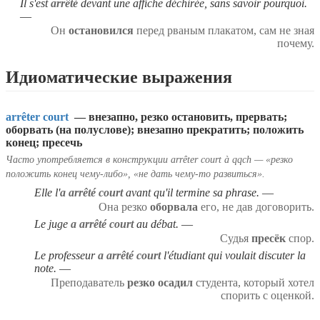
Il s'est
arrêté
devant une affiche déchirée, sans savoir pourquoi.
Он
остановился
перед рваным плакатом, сам не зная
почему.
Идиоматические выражения
arrêter court
— внезапно, резко остановить, прервать;
оборвать (на полуслове); внезапно прекратить; положить
конец; пресечь
Часто употребляется в конструкции arrêter court à qqch — «резко
положить конец чему-либо», «не дать чему-то развиться».
Elle l'
a arrêté court
avant qu'il termine sa phrase.
Она резко
оборвала
его, не дав договорить.
Le juge
a arrêté court
au débat.
Судья
пресёк
спор.
Le professeur
a arrêté court
l'étudiant qui voulait discuter la
note.
Преподаватель
резко осадил
студента, который хотел
спорить с оценкой.