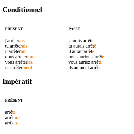
Conditionnel
PRÉSENT
PASSÉ
j'
arrêter
ais
j'aurais
arrêt
é
tu
arrêter
ais
tu aurais
arrêt
é
il
arrêter
ait
il aurait
arrêt
é
nous
arrêter
ions
nous aurions
arrêt
é
vous
arrêter
iez
vous auriez
arrêt
é
ils
arrêter
aient
ils auraient
arrêt
é
Impératif
PRÉSENT
arrêt
e
arrêt
ons
arrêt
ez