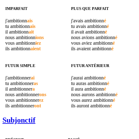
IMPARFAIT
PLUS QUE PARFAIT
j'
ambitionn
ais
j'avais
ambitionn
é
tu
ambitionn
ais
tu avais
ambitionn
é
il
ambitionn
ait
il avait
ambitionn
é
nous
ambitionn
ions
nous avions
ambitionn
é
vous
ambitionn
iez
vous aviez
ambitionn
é
ils
ambitionn
aient
ils avaient
ambitionn
é
FUTUR SIMPLE
FUTUR ANTÉRIEUR
j'
ambitionner
ai
j'aurai
ambitionn
é
tu
ambitionner
as
tu auras
ambitionn
é
il
ambitionner
a
il aura
ambitionn
é
nous
ambitionner
ons
nous aurons
ambitionn
é
vous
ambitionner
ez
vous aurez
ambitionn
é
ils
ambitionner
ont
ils auront
ambitionn
é
Subjonctif