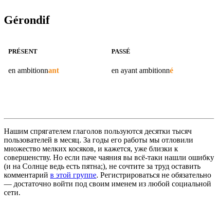
Gérondif
PRÉSENT
PASSÉ
en
ambitionn
ant
en ayant
ambitionn
é
Нашим спрягателем глаголов пользуются десятки тысяч
пользователей в месяц. За годы его работы мы отловили
множество мелких косяков, и кажется, уже близки к
совершенству. Но если паче чаяния вы всё-таки нашли ошибку
(и на Солнце ведь есть пятна;), не сочтите за труд оставить
комментарий
в этой группе
. Регистрироваться не обязательно
— достаточно войти под своим именем из любой социальной
сети.