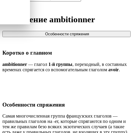
Спряжение
ambitionner
Особенности спряжения
Коротко о главном
ambitionner
— глагол
1-й группы
, переходный, в составных
временах спрягается со вспомогательным глаголом
avoir
.
Особенности спряжения
Самая многочисленная группа французских глаголов —
правильных глаголов на -er, которые спрягаются по одним и
тем же правилам безо всяких экзотических случаев (а такие
есть даже у правильных глаголов, не входящих в эту группу).