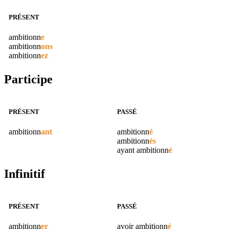
PRÉSENT
ambitionn
e
ambitionn
ons
ambitionn
ez
Participe
PRÉSENT
PASSÉ
ambitionn
ant
ambitionn
é
ambitionn
és
ayant
ambitionn
é
Infinitif
PRÉSENT
PASSÉ
ambitionn
er
avoir
ambitionn
é