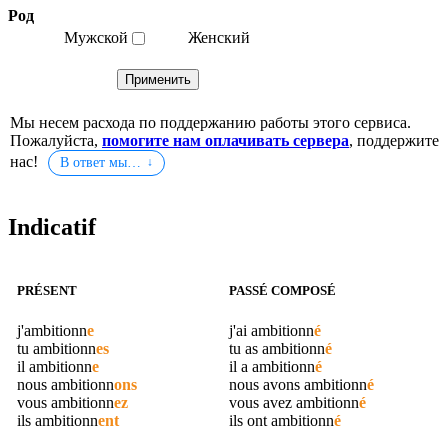
Род
Мужской
Женский
Мы несем расхода по поддержанию работы этого сервиса.
Пожалуйста,
помогите нам оплачивать сервера
, поддержите
нас!
В ответ мы…
Indicatif
PRÉSENT
PASSÉ COMPOSÉ
j'
ambitionn
e
j'ai
ambitionn
é
tu
ambitionn
es
tu as
ambitionn
é
il
ambitionn
e
il a
ambitionn
é
nous
ambitionn
ons
nous avons
ambitionn
é
vous
ambitionn
ez
vous avez
ambitionn
é
ils
ambitionn
ent
ils ont
ambitionn
é