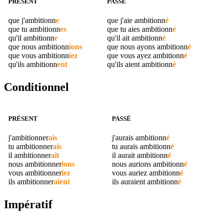
PRÉSENT
PASSÉ
que j'
ambitionn
e
que j'aie
ambitionn
é
que tu
ambitionn
es
que tu aies
ambitionn
é
qu'il
ambitionn
e
qu'il ait
ambitionn
é
que nous
ambitionn
ions
que nous ayons
ambitionn
é
que vous
ambitionn
iez
que vous ayez
ambitionn
é
qu'ils
ambitionn
ent
qu'ils aient
ambitionn
é
Conditionnel
PRÉSENT
PASSÉ
j'
ambitionner
ais
j'aurais
ambitionn
é
tu
ambitionner
ais
tu aurais
ambitionn
é
il
ambitionner
ait
il aurait
ambitionn
é
nous
ambitionner
ions
nous aurions
ambitionn
é
vous
ambitionner
iez
vous auriez
ambitionn
é
ils
ambitionner
aient
ils auraient
ambitionn
é
Impératif