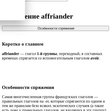
Спряжение
affriander
Особенности спряжения
Коротко о главном
affriander
— глагол
1-й группы
, переходный, в составных
временах спрягается со вспомогательным глаголом
avoir
.
Особенности спряжения
Самая многочисленная группа французских глаголов —
правильных глаголов на -er, которые спрягаются по одним и
тем же правилам безо всяких экзотических случаев (а такие
есть даже у правильных глаголов, не входящих в эту группу).