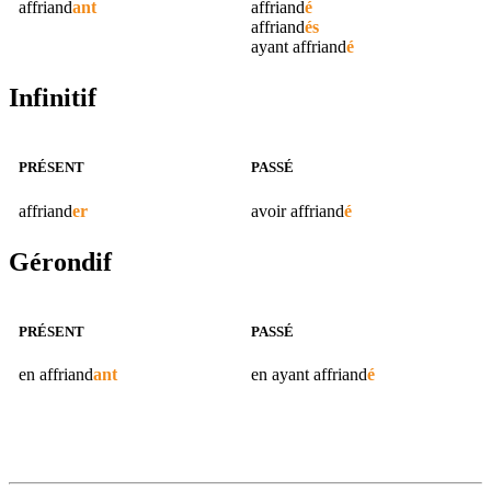
affriand
ant
affriand
é
affriand
és
ayant
affriand
é
Infinitif
PRÉSENT
PASSÉ
affriand
er
avoir
affriand
é
Gérondif
PRÉSENT
PASSÉ
en
affriand
ant
en ayant
affriand
é