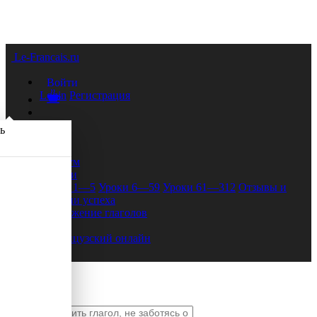
Le-Francais.ru
Войти
Login
Регистрация
ь
Форум
Уроки
Уроки 1—5
Уроки 6—59
Уроки 61—312
Отзывы и
истории успеха
Спряжение глаголов
FAQ
Французский онлайн