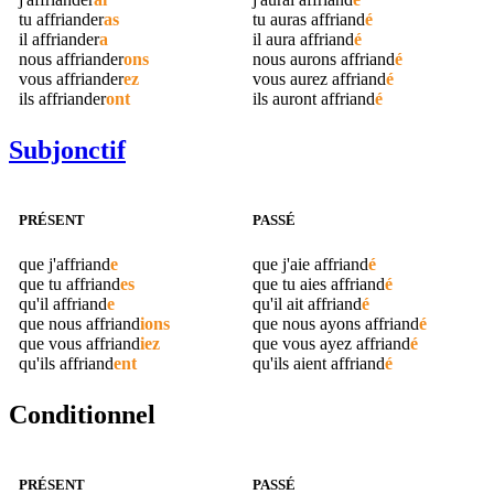
tu
affriander
as
tu auras
affriand
é
il
affriander
a
il aura
affriand
é
nous
affriander
ons
nous aurons
affriand
é
vous
affriander
ez
vous aurez
affriand
é
ils
affriander
ont
ils auront
affriand
é
Subjonctif
PRÉSENT
PASSÉ
que j'
affriand
e
que j'aie
affriand
é
que tu
affriand
es
que tu aies
affriand
é
qu'il
affriand
e
qu'il ait
affriand
é
que nous
affriand
ions
que nous ayons
affriand
é
que vous
affriand
iez
que vous ayez
affriand
é
qu'ils
affriand
ent
qu'ils aient
affriand
é
Conditionnel
PRÉSENT
PASSÉ