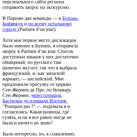
персонального сайта региона
отправить запрос на экскурсию.
В Париже две команды — в
Булонь-
Бийянкур
и
по всему остальному
городу
(Parisien d’un jour).
Хотя мое первое место дислокации
было именно в Булони, я отправила
запрос в Parisien d’un jour. Список
доступных языков у них достаточно
обширный, но русского там
(конечно же) нет, так что я выбрала
французский, и, как запасной
вариант, — английский. Мне
предложили прогулку от церкви
Сен-Жермен де Пре, по бульвару
Сен-Жермен,
через площадь
Бастилии до площади Вогезов
.
"Pourquoi pas ?" — подумала я и
согласилась. Какая разница, где
гулять, если я все равно нигде не
была и ничего не знаю?
Было интересно, но, к сожалению,