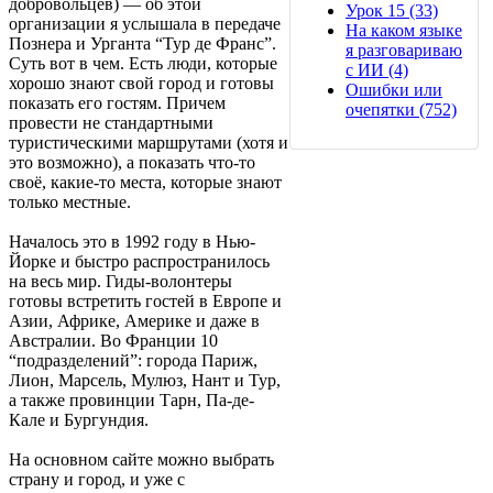
добровольцев) — об этой
Урок 15 (33)
организации я услышала в передаче
На каком языке
Познера и Урганта “Тур де Франс”.
я разговариваю
Суть вот в чем. Есть люди, которые
с ИИ (4)
хорошо знают свой город и готовы
Ошибки или
показать его гостям. Причем
очепятки (752)
провести не стандартными
туристическими маршрутами (хотя и
это возможно), а показать что-то
своё, какие-то места, которые знают
только местные.
Началось это в 1992 году в Нью-
Йорке и быстро распространилось
на весь мир. Гиды-волонтеры
готовы встретить гостей в Европе и
Азии, Африке, Америке и даже в
Австралии. Во Франции 10
“подразделений”: города Париж,
Лион, Марсель, Мулюз, Нант и Тур,
а также провинции Тарн, Па-де-
Кале и Бургундия.
На основном сайте можно выбрать
страну и город, и уже с