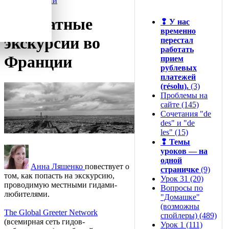
Франции
Бесплатные
❢
У нас
временно
экскурсии во
перестал
работать
Франции
прием
рублевых
платежей
(résolu).
(3)
Проблемы на
сайте (145)
Сочетания "de
des" и "de
les" (15)
❢
Темы
уроков — на
одной
Анна Ляшенко
повествует о
страничке
(9)
том, как попасть на экскурсию,
Урок 31 (20)
проводимую местными гидами-
Вопросы по
любителями.
"Домашке"
(возможны
The Global Greeter Network
спойлеры) (489)
(всемирная сеть гидов-
Урок 1 (111)