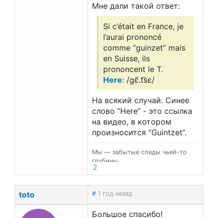
Мне дали такой ответ:
Si c’était en France, je
l’aurai prononcé
comme “guinzet” mais
en Suisse, ils
prononcent le T.
Here
: /gɛ̃.t͡sɛ/
На всякий случай. Синее
слово “Here” - это ссылка
на видео, в котором
произносится “Guintzet”.
Мы — забытые следы чьей-то
глубины…
2
toto
#
1 год назад
Большое спасибо!