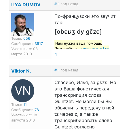
ILYA DUMOV
#
1 год назад
По-французски это звучит
так:
[obɛʁʒ dy gɛ̃zɛ]
Темы:
656
Нам нужна ваша помощь.
Сообщения:
3917
Пожалуйста,
поддержите Le-
Участник с: 03
francais.ru
!
марта 2010
1
Viktor N.
#
1 год назад
Спасибо, Илья, за gɛ̃zɛ. Но
VN
это Ваша фонетическая
транскрипция слова
Guintzet. Не могли бы Вы
Темы:
11
объяснить передачу в ней
Сообщения:
78
tz через z, а также
Участник с: 18
транскрибировать слово
августа 2018
Guintzet согласно