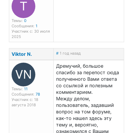
T
Темы:
0
Сообщения:
1
Участник с: 30 июля
2025
Viktor N.
#
1 год назад
Дремучий, большое
VN
спасибо за перепост сюда
полученного Вами ответа
со ссылкой и полезным
Темы:
11
комментарием.
Сообщения:
78
Между делом,
Участник с: 18
пользователь, задавший
августа 2018
вопрос на том форуме,
как-то нашел здесь эту
тему и, вероятно,
ознакомился с Вашим