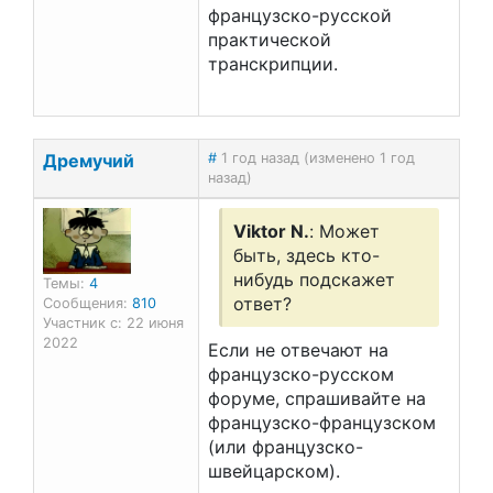
французско-русской
практической
транскрипции.
Дремучий
#
1 год назад (изменено 1 год
назад)
Viktor N.
: Может
быть, здесь кто-
нибудь подскажет
Темы:
4
ответ?
Сообщения:
810
Участник с: 22 июня
2022
Если не отвечают на
французско-русском
форуме, спрашивайте на
французско-французском
(или французско-
швейцарском).