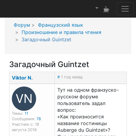
Форум
Французский язык
Произношение и правила чтения
Загадочный Guintzet
Загадочный Guintzet
Viktor N.
#
1 год назад
Тут на одном франзуско-
VN
русском форуме
пользователь задал
вопрос:
Темы:
11
«Как произносится
Сообщения:
78
название гостиницы
Участник с: 18
Auberge du Guintzet»?
августа 2018