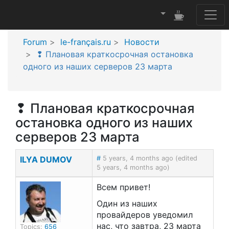
Forum
le-français.ru
Новости
❢ Плановая краткосрочная остановка
одного из наших серверов 23 марта
❢ Плановая краткосрочная
остановка одного из наших
серверов 23 марта
ILYA DUMOV
#
5 years, 4 months ago (edited
5 years, 4 months ago)
Всем привет!
Один из наших
провайдеров уведомил
нас, что завтра, 23 марта
Topics:
656