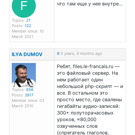
F
что там еще у нее внутре…
Topics:
21
Posts:
122
Member since: 10
March 2021
ILYA DUMOV
#
5 years, 4 months ago
Ребят, files.le-francais.ru —
это файловый сервер. На
нем работает один
небольшой php-скрипт — и
Topics:
656
все. В остальном это
Posts:
3917
просто место, где свалены
Member since: 03
гигабайты аудио-записей:
March 2010
300+ полуторачасовых
уроков, ≈80,000
озвученных слов
(спрягатель глаголов,