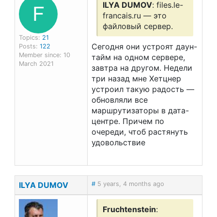
F
ILYA DUMOV
: files.le-
francais.ru — это
файловый сервер.
Topics:
21
Сегодня они устроят даун-
Posts:
122
Member since: 10
тайм на одном сервере,
March 2021
завтра на другом. Недели
три назад мне Хетцнер
устроил такую радость —
обновляли все
маршрутизаторы в дата-
центре. Причем по
очереди, чтоб растянуть
удовольствие
ILYA DUMOV
#
5 years, 4 months ago
Fruchtenstein
: