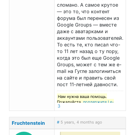
сломано. А самое крутое
— это то, что контент
форума был перенесен из
Google Groups — вместе
даже с аватарками и
аккаунтами пользователей.
То есть те, кто писал что-
то 11 лет назад о ту пору,
когда это был еще Google
Groups, может с тем же e-
mail на Гугле залогиниться
на сайте и править свой
пост 11-летней давности.
Нам нужна ваша помощь.
Пожалуйста,
поддержите Le-
3
francais.ru
!
Fruchtenstein
#
5 years, 4 months ago