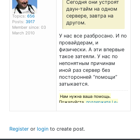
Сегодня они устроят
даун-тайм на одном
сервере, завтра на
Topics:
656
Posts:
3917
другом.
Member since: 03
March 2010
У нас все разбросано. И по
провайдерам, и
физически. А эти впервые
такое затеяли. У нас по
непонятным причинам
иной раз сервер без
посторонней “помощи”
затыкается.
Нам нужна ваша помощь.
Пожалуйста,
поддержите Le-
francais.ru
!
Register
or
login
to create post.