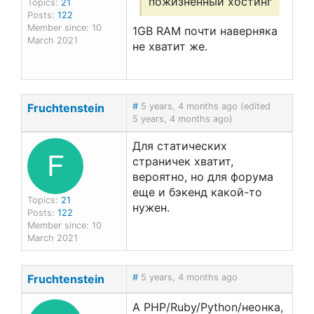
пожизненный хостинг
Topics:
21
Posts:
122
Member since: 10
1GB RAM почти наверняка
March 2021
не хватит же.
Fruchtenstein
#
5 years, 4 months ago (edited
5 years, 4 months ago)
Для статических
F
страничек хватит,
вероятно, но для форума
еще и бэкенд какой-то
Topics:
21
нужен.
Posts:
122
Member since: 10
March 2021
Fruchtenstein
#
5 years, 4 months ago
А PHP/Ruby/Python/неонка,