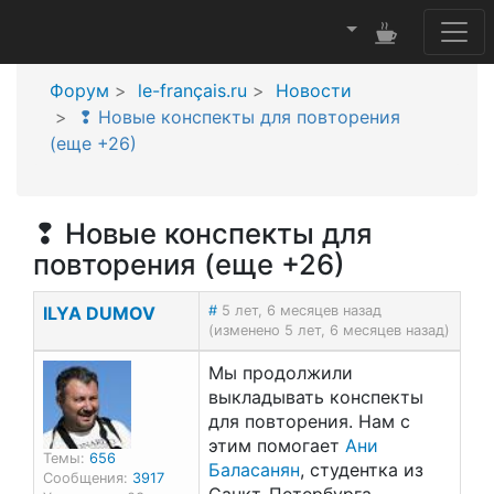
Форум
le-français.ru
Новости
❢ Новые конспекты для повторения
(еще +26)
❢ Новые конспекты для
повторения (еще +26)
ILYA DUMOV
#
5 лет, 6 месяцев назад
(изменено 5 лет, 6 месяцев назад)
Мы продолжили
выкладывать конспекты
для повторения. Нам с
этим помогает
Ани
Темы:
656
Баласанян
, студентка из
Сообщения:
3917