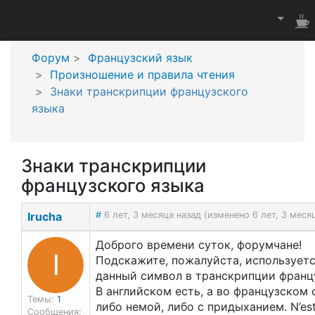
Форум
Французский язык
Произношение и правила чтения
Знаки транскрипции французского
языка
Знаки транскрипции
французского языка
Irucha
#
6 лет, 3 месяца назад (изменено 6 лет, 3 меся
Доброго времени суток, форумчане!
I
Подскажите, пожалуйста, используетс
данный символ в транскрипции франц
В английском есть, а во французском 
Темы:
1
либо немой, либо с придыханием. N’est
Сообщения: