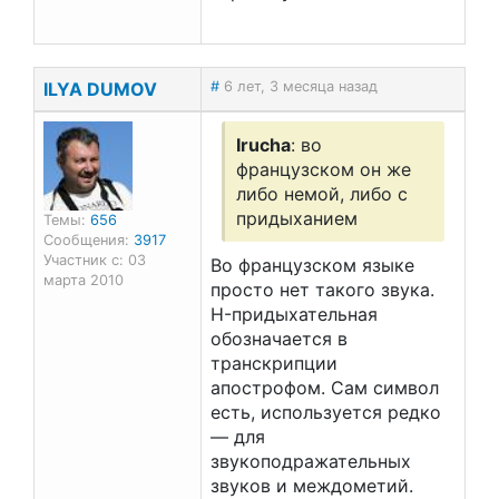
ILYA DUMOV
#
6 лет, 3 месяца назад
Irucha
: во
французском он же
либо немой, либо с
придыханием
Темы:
656
Сообщения:
3917
Участник с: 03
Во французском языке
марта 2010
просто нет такого звука.
H-придыхательная
обозначается в
транскрипции
апострофом. Сам символ
есть, используется редко
— для
звукоподражательных
звуков и междометий.