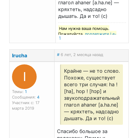
глагол ahaner [a.ha.ne] —
кряхтеть, надсадно
дышать. Да и то! (с)
Нам нужна ваша помощь.
Пожалуйста,
поддержите Le-
1
francais.ru
!
Irucha
#
6 лет, 2 месяца назад
I
Крайне — не то слово.
Похоже, существует
всего три случая: ha !
[ha], hop ! [hɔp] и
Темы:
1
Сообщения:
4
звукоподражательный
Участник с: 17
глагол ahaner [a.ha.ne]
марта 2019
— кряхтеть, надсадно
дышать. Да и то! (с)
Спасибо большое за