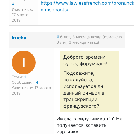
https://www.lawlessfrench.com/pronuncia
4
consonants/
Участник с:
17 марта
2019
Irucha
#
6 лет, 3 месяца назад (изменено
6 лет, 3 месяца назад)
I
Доброго времени
суток, форумчане!
Подскажите,
Темы:
1
пожалуйста,
Сообщения:
4
используется ли
Участник с: 17 марта
данный символ в
2019
транскрипции
французского?
Имела в виду символ ‘h’. Не
получается вставить
картинку