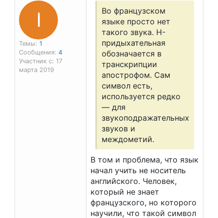
I
Во французском
языке просто нет
такого звука. H-
придыхательная
Темы:
1
Сообщения:
4
обозначается в
Участник с: 17
транскрипции
марта 2019
апострофом. Сам
символ есть,
используется редко
— для
звукоподражательных
звуков и
междометий.
В том и проблема, что язык
начал учить не носитель
английского. Человек,
который не знает
французского, но которого
научили, что такой символ