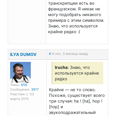
транскрипции есть во
французском. Я никак не
могу подобрать никакого
примера с этим символом.
Знаю, что используется
крайне редко :(
ILYA DUMOV
#
6 лет, 3 месяца назад
Irucha
: Знаю, что
используется крайне
редко
Темы:
656
Крайне — не то слово.
Сообщения:
3917
Участник с: 03
Похоже, существует всего
марта 2010
три случая: ha ! [ha], hop !
[hɔp] и
звукоподражательный