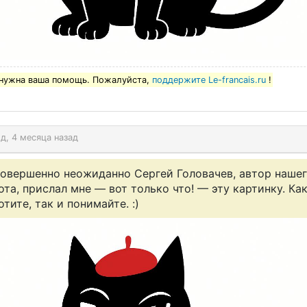
нужна ваша помощь. Пожалуйста,
поддержите Le-francais.ru
!
од, 4 месяца назад
овершенно неожиданно Сергей Головачев, автор наше
ота, прислал мне — вот только что! — эту картинку. Ка
отите, так и понимайте. :)