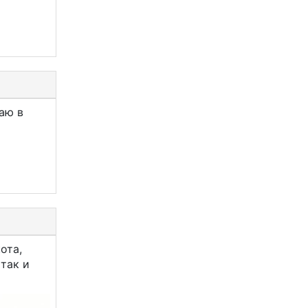
аю в
ота,
 так и