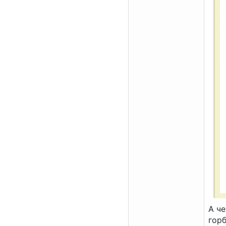
А че
гор