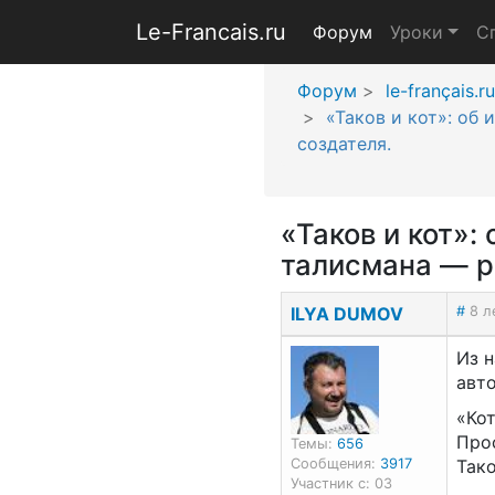
Le-Francais.ru
Форум
Уроки
С
Форум
le-français.ru
«Таков и кот»: об
создателя.
«Таков и кот»:
талисмана — р
ILYA DUMOV
#
8 л
Из 
авт
«Кот
Прос
Темы:
656
Сообщения:
3917
Тако
Участник с: 03