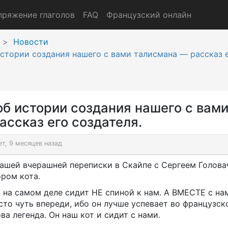
пряжение глаголов
FAQ
Французский онлайн
Новости
 истории создания нашего с вами талисмана — рассказ 
 об истории создания нашего с вам
ассказ его создателя.
ет, 9 месяцев назад
нашей вчерашней переписки в Скайпе с Сергеем Голова
ором кота.
 на самом деле сидит НЕ спиной к нам. А ВМЕСТЕ с на
то чуть впереди, ибо он лучше успевает во французск
ва легенда. Он наш кот и сидит с нами.