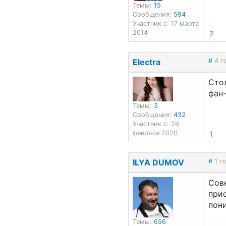
Темы:
15
Сообщения:
594
Участник с: 17 марта
2014
2
Electra
#
4 г
Сто
фан-
Темы:
3
Сообщения:
432
Участник с: 26
февраля 2020
1
ILYA DUMOV
#
1 г
Сов
прис
пони
Темы:
656