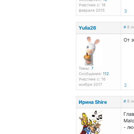
Участник с: 18
февраля 2015
3
Yulia26
#
8 л
От э
Темы:
7
Сообщения:
112
Участник с: 16
ноября 2017
2
Ирина Shire
#
8 л
Глав
Malo
- лю