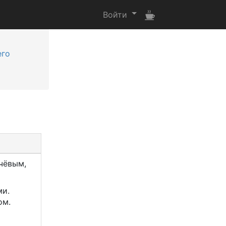
Войти
его
и
чёвым,
ми.
ом.