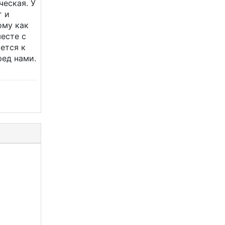
ческая. У
т и
ому как
месте с
ется к
ред нами.