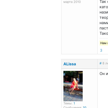
Так 
марта 2010
като
нази
теор
нам
паст
Тако
Нам 
3
ALissa
#
8 л
Он и
Темы:
1
Сообщения:
10