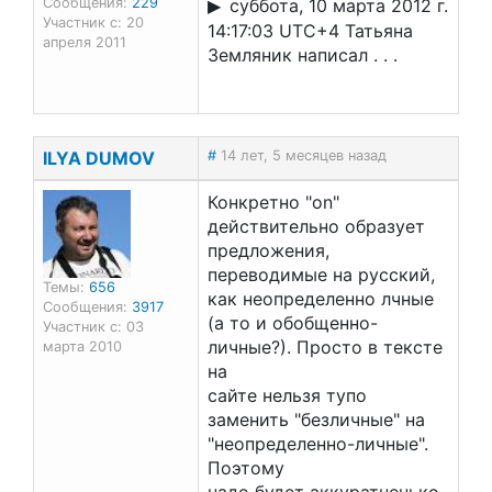
Сообщения:
229
суббота, 10 марта 2012 г.
Участник с: 20
14:17:03 UTC+4 Татьяна
апреля 2011
Земляник написал . . .
ILYA DUMOV
#
14 лет, 5 месяцев назад
Конкретно "on"
действительно образует
предложения,
переводимые на русский,
Темы:
656
как неопределенно лчные
Сообщения:
3917
(а то и обобщенно-
Участник с: 03
личные?). Просто в тексте
марта 2010
на
сайте нельзя тупо
заменить "безличные" на
"неопределенно-личные".
Поэтому