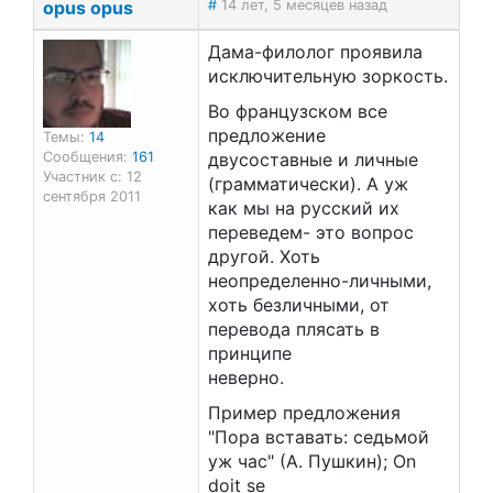
opus opus
#
14 лет, 5 месяцев назад
Дама-филолог проявила
исключительную зоркость.
Во французском все
предложение
Темы:
14
Сообщения:
161
двусоставные и личные
Участник с: 12
(грамматически). А уж
сентября 2011
как мы на русский их
переведем- это вопрос
другой. Хоть
неопределенно-личными,
хоть безличными, от
перевода плясать в
принципе
неверно.
Пример предложения
"Пора вставать: седьмой
уж час" (А. Пушкин); On
doit se