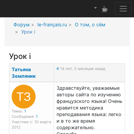
Форум
le-français.ru
О том, о сём
Урок i
Урок i
Татьяна
#
14 лет, 5 месяцев назад
Земляник
Здравствуйте, уважаемые
ТЗ
авторы сайта по изучению
французского языка! Очень
нравится методика
Темы:
1
преподавания языка: легко
Сообщения:
1
и в то же время
Участник с: 10 марта
содержательно.
2012