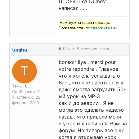
UTC+4 ILYA Dumov
написал . . .
Нам нужна ваша помощь.
Пожалуйста,
поддержите Le-
francais.ru
!
tanjha
#
13 лет, 5 месяцев назад
bonsoir Ilya , merci pour
T
votre repondre . Главное
что я хотела услышать от
Вас , что все работает и я
Темы:
0
даже смогла загрузить 50-
Сообщения:
2
ый урок на MP-3 ,
Участник с: 28
как и до аварии . Я не
февраля 2013
могла это сделать неделю
назад , что привело меня
в ужас и я написала Вам на
форум. Но теперь все еще
когда я открываю урок