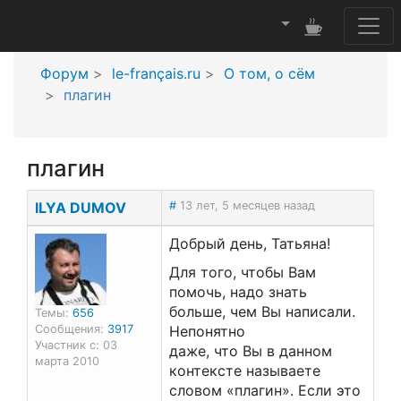
Форум
le-français.ru
О том, о сём
плагин
плагин
ILYA DUMOV
#
13 лет, 5 месяцев назад
Добрый день, Татьяна!
Для того, чтобы Вам
помочь, надо знать
больше, чем Вы написали.
Темы:
656
Сообщения:
3917
Непонятно
Участник с: 03
даже, что Вы в данном
марта 2010
контексте называете
словом «плагин». Если это