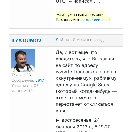
UTC+4 написал . . .
Нам нужна ваша помощь.
Пожалуйста,
поддержите Le-
francais.ru
!
ILYA DUMOV
#
13 лет, 5 месяцев назад
Да, и вот еще что:
убедитесь, что Вы зашли
на сайт по адресу
www.le-francais.ru, а не по
Темы:
656
«внутреннему», рабочему
Сообщения:
3917
адресу на Google Sites
Участник с: 03
(который когда-нибудь —
марта 2010
это я так мечтаю —
перестанет откликаться
вовсе).
воскресенье, 24
февраля 2013 г., 5:19:20