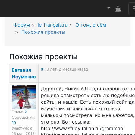
Форум
le-français.ru
О том, о сём
Похожие проекты
Похожие проекты
Евгения
#
13 лет, 2 месяца назад
Науменко
Дорогой, Никита! Я ради любопытства
решила опсмотреть есть лю подобные
сайты, и нашла. Есть похожый сайт дл
изученпия итальянског, я только
Темы:
2
мельком посмотрела, но мне кажется,
Сообщения:
это оно. Вот ссылка:
10
http://www.studyitalian.ru/grammar/
Участник с:
18 мая 2013