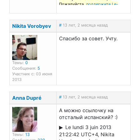
Пожалуйста,
поддержите Le-
francais.ru
!
Nikita Vorobyev
#
13 лет, 2 месяца назад
Спасибо за совет. Учту.
Темы:
0
Сообщения:
5
Участник с: 03 июня
2013
Anna Dupré
#
13 лет, 2 месяца назад
А можно ссылочку на
отсталый испанский? :)
Le lundi 3 juin 2013
21:22:42 UTC+4, Nikita
Темы:
13