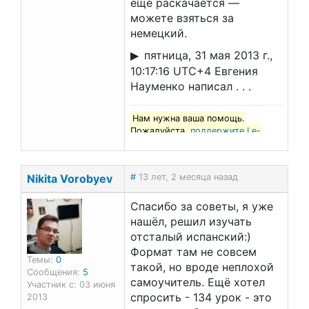
еще раскачается —
можете взяться за
немецкий.
пятница, 31 мая 2013 г.,
10:17:16 UTC+4 Евгения
Науменко написал . . .
Нам нужна ваша помощь.
Пожалуйста,
поддержите Le-
francais.ru
!
Nikita Vorobyev
#
13 лет, 2 месяца назад
Спасибо за советы, я уже
нашёл, решил изучать
отсталый испанский:)
Формат там не совсем
Темы:
0
такой, но вроде неплохой
Сообщения:
5
самоучитель. Ещё хотел
Участник с: 03 июня
спросить - 134 урок - это
2013