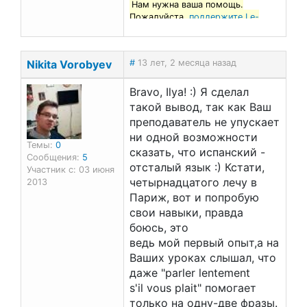
Нам нужна ваша помощь.
Пожалуйста,
поддержите Le-
francais.ru
!
Nikita Vorobyev
#
13 лет, 2 месяца назад
Bravo, Ilya! :) Я сделал
такой вывод, так как Ваш
преподаватель не упускает
ни одной возможности
Темы:
0
сказать, что испанский -
Сообщения:
5
отсталый язык :) Кстати,
Участник с: 03 июня
четырнадцатого лечу в
2013
Париж, вот и попробую
свои навыки, правда
боюсь, это
ведь мой первый опыт,а на
Ваших уроках слышал, что
даже "parler lentement
s'il vous plait" помогает
только на одну-две фразы.