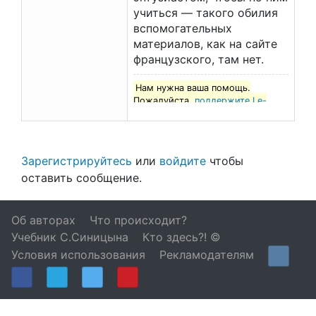
учиться — такого обилия
вспомогательных
материалов, как на сайте
французского, там нет.
Нам нужна ваша помощь.
Пожалуйста,
поддержите Le-
francais.ru
!
Зарегистрируйтесь
или
войдите
чтобы
оставить сообщение.
Об авторах
Что происходит?
Учебник С.Синицына
Кто здесь?! ©
Условия использования
Рекламодателям