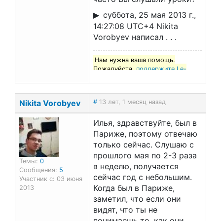
суббота, 25 мая 2013 г.,
14:27:08 UTC+4 Nikita
Vorobyev написал . . .
Нам нужна ваша помощь.
Пожалуйста,
поддержите Le-
francais.ru
!
Nikita Vorobyev
#
13 лет, 1 месяц назад
Илья, здравствуйте, был в
Париже, поэтому отвечаю
только сейчас. Слушаю с
прошлого мая по 2-3 раза
Темы:
0
в неделю, получается
Сообщения:
5
сейчас год с небольшим.
Участник с: 03 июня
Когда был в Париже,
2013
заметил, что если они
видят, что ты не
понимаешь то, как они