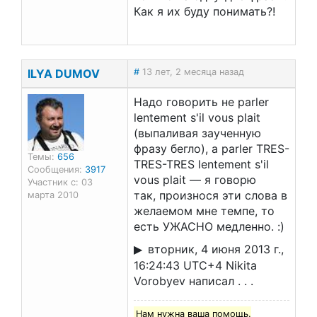
Как я их буду понимать?!
ILYA DUMOV
#
13 лет, 2 месяца назад
Надо говорить не parler
lentement s'il vous plait
(выпаливая заученную
фразу бегло), а parler TRES-
Темы:
656
TRES-TRES lentement s'il
Сообщения:
3917
vous plait — я говорю
Участник с: 03
так, произнося эти слова в
марта 2010
желаемом мне темпе, то
есть УЖАСНО медленно. :)
вторник, 4 июня 2013 г.,
16:24:43 UTC+4 Nikita
Vorobyev написал . . .
Нам нужна ваша помощь.