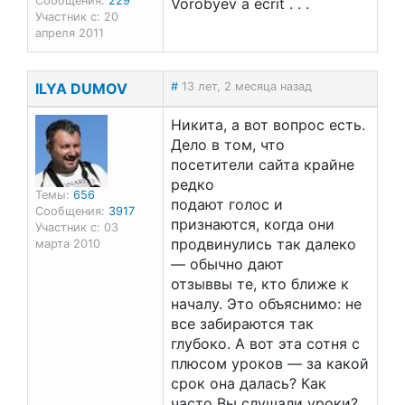
Сообщения:
229
Vorobyev a écrit . . .
Участник с: 20
апреля 2011
ILYA DUMOV
#
13 лет, 2 месяца назад
Никита, а вот вопрос есть.
Дело в том, что
посетители сайта крайне
редко
Темы:
656
подают голос и
Сообщения:
3917
признаются, когда они
Участник с: 03
продвинулись так далеко
марта 2010
— обычно дают
отзыввы те, кто ближе к
началу. Это объяснимо: не
все забираются так
глубоко. А вот эта сотня с
плюсом уроков — за какой
срок она далась? Как
часто Вы слушали уроки?