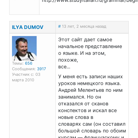
http://www.studyitalian.ru/grammar/begi
ILYA DUMOV
#
13 лет, 2 месяца назад
Этот сайт дает самое
начальное представление
о языке. И на этом,
похоже,
Темы:
656
все...
Сообщения:
3917
Участник с: 03
У меня есть записи наших
марта 2010
уроков немецкого языка.
Андрей Мелентьев по ним
занимался. Но он
отказался от сканов
конспектов и искал все
новые слова в
словарях сам (он составил
большой словарь по обоим
курсам — французскому и