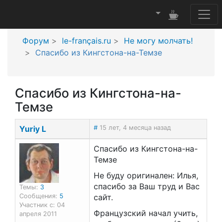
Форум
le-français.ru
Не могу молчать!
Спасибо из Кингстона-на-Темзе
Спасибо из Кингстона-на-
Темзе
Yuriy L
#
15 лет, 4 месяца назад
Спасибо из Кингстона-на-
Темзе
Не буду оригинален: Илья,
спасибо за Ваш труд и Вас
Темы:
3
Сообщения:
5
сайт.
Участник с: 04
Французский начал учить,
апреля 2011