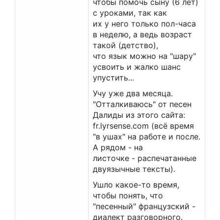
чтобы помочь сыну (6 лет)
с уроками, так как
их у него только пол-часа
в неделю, а ведь возраст
такой (детство),
что язык можно на "шару"
усвоить и жалко шанс
упустить...
Учу уже два месяца.
"Отталкиваюсь" от песен
Далиды из этого сайта:
fr.lyrsense.com (всё время
"в ушах" на работе и после.
А рядом - на
листочке - распечатанные
двуязычные тексты).
Ушло какое-то время,
чтобы понять, что
"песенный" французский -
диалект разговорного.