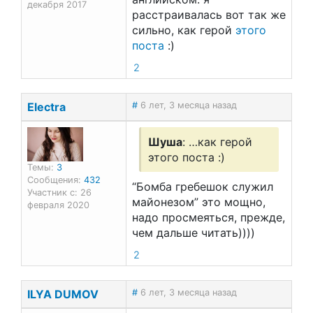
декабря 2017
расстраивалась вот так же
сильно, как герой
этого
поста
:)
2
Electra
#
6 лет, 3 месяца назад
Шуша
: …как герой
этого поста :)
Темы:
3
Сообщения:
432
“Бомба гребешок служил
Участник с: 26
майонезом” это мощно,
февраля 2020
надо просмеяться, прежде,
чем дальше читать))))
2
ILYA DUMOV
#
6 лет, 3 месяца назад