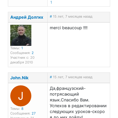
1
francais.ru
!
Андрей Долгих
#
15 лет, 7 месяцев назад
merci beaucoup !!!!
Темы:
1
Сообщения:
2
Участник с: 20
декабря 2010
John.Nik
#
15 лет, 7 месяцев назад
Да,французский-
J
потрясающий
язык.Спасибо Вам.
Успехов в редактировании
Темы:
8
следующих уроков-скоро
Сообщения:
27
я до них дойду!