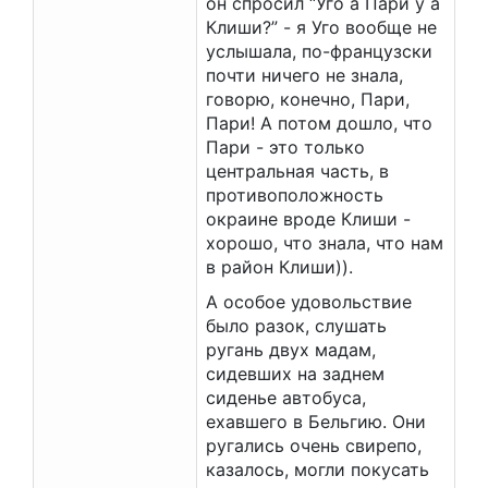
он спросил “Уго а Пари у а
Клиши?” - я Уго вообще не
услышала, по-французски
почти ничего не знала,
говорю, конечно, Пари,
Пари! А потом дошло, что
Пари - это только
центральная часть, в
противоположность
окраине вроде Клиши -
хорошо, что знала, что нам
в район Клиши)).
А особое удовольствие
было разок, слушать
ругань двух мадам,
сидевших на заднем
сиденье автобуса,
ехавшего в Бельгию. Они
ругались очень свирепо,
казалось, могли покусать