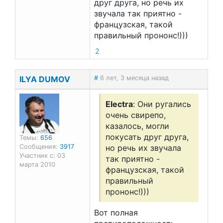
друг друга, но речь их
звучала так приятно -
французская, такой
правильный прононс!)))
2
ILYA DUMOV
#
6 лет, 3 месяца назад
Electra
: Они ругались
очень свирепо,
казалось, могли
покусать друг друга,
Темы:
656
Сообщения:
3917
но речь их звучала
Участник с: 03
так приятно -
марта 2010
французская, такой
правильный
прононс!)))
Вот полная