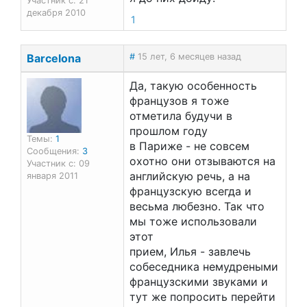
Участник с: 21
декабря 2010
1
Barcelona
#
15 лет, 6 месяцев назад
Да, такую особенность
французов я тоже
отметила будучи в
прошлом году
Темы:
1
в Париже - не совсем
Сообщения:
3
охотно они отзываются на
Участник с: 09
английскую речь, а на
января 2011
французскую всегда и
весьма любезно. Так что
мы тоже использовали
этот
прием, Илья - завлечь
собеседника немудреными
французскими звуками и
тут же попросить перейти