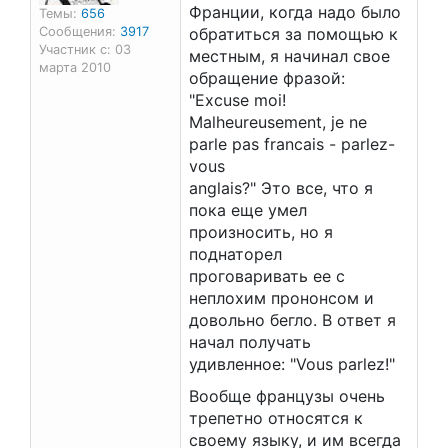
Франции, когда надо было
Темы:
656
Сообщения:
3917
обратиться за помощью к
Участник с: 03
местным, я начинал свое
марта 2010
обращение фразой:
"Excuse moi!
Malheureusement, je ne
parle pas francais - parlez-
vous
anglais?" Это все, что я
пока еще умел
произносить, но я
поднаторел
проговаривать ее с
неплохим прононсом и
довольно бегло. В ответ я
начал получать
удивленное: "Vous parlez!"
Вообще французы очень
трепетно относятся к
своему языку, и им всегда