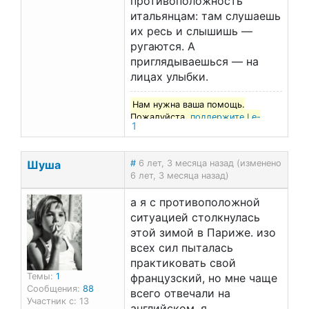
противоположность
итальянцам: там слушаешь
их ресь и слышишь —
ругаются. А
приглядываешься — на
лицах улыбки.
Нам нужна ваша помощь.
Пожалуйста,
поддержите Le-
1
francais.ru
!
Шуша
#
6 лет, 3 месяца назад (изменено
6 лет, 3 месяца назад)
а я с противоположной
ситуацией столкнулась
этой зимой в Париже. изо
всех сил пыталась
практиковать свой
французский, но мне чаще
Темы:
1
Сообщения:
88
всего отвечали на
Участник с: 13
английском. я