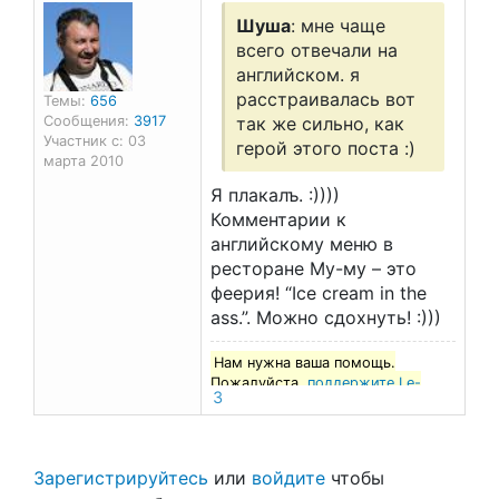
Шуша
: мне чаще
всего отвечали на
английском. я
расстраивалась вот
Темы:
656
Сообщения:
3917
так же сильно, как
Участник с: 03
герой этого поста :)
марта 2010
Я плакалъ. :))))
Комментарии к
английскому меню в
ресторане Му-му – это
феерия! “Ice cream in the
ass.”. Можно сдохнуть! :)))
Нам нужна ваша помощь.
Пожалуйста,
поддержите Le-
3
francais.ru
!
Зарегистрируйтесь
или
войдите
чтобы