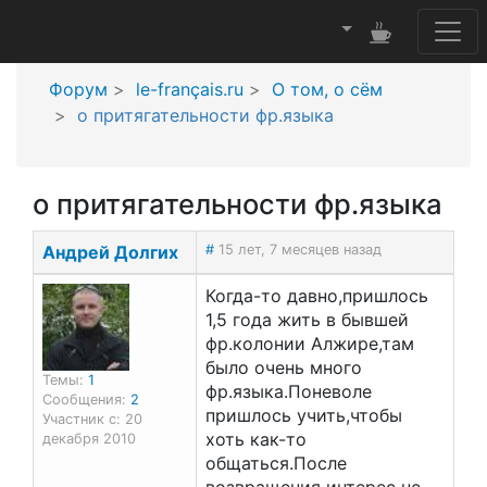
Форум
le-français.ru
О том, о сём
о притягательности фр.языка
о притягательности фр.языка
Андрей Долгих
#
15 лет, 7 месяцев назад
Когда-то давно,пришлось
1,5 года жить в бывшей
фр.колонии Алжире,там
было очень много
Темы:
1
фр.языка.Поневоле
Сообщения:
2
пришлось учить,чтобы
Участник с: 20
хоть как-то
декабря 2010
общаться.После