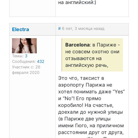
на английский:)
Electra
#
6 лет, 3 месяца назад
Barcelona
: в Париже -
не совсем охотно они
Темы:
3
отзываются на
Сообщения:
432
английскую речь,
Участник с: 26
февраля 2020
Это что, таксист в
аэропорту Парижа не
хотел понимать даже “Yes”
и “No”! Его прямо
коробило! На счастье,
доехали до нужной улицы
(в Париже две улицы
имени Гюго, на приличном
расстоянии друг от друга,