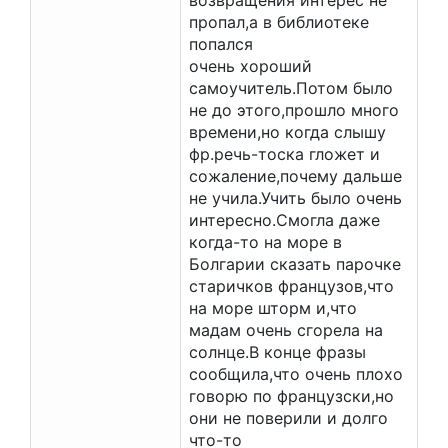
возвращения интерес не
пропал,а в библиотеке
попался
очень хороший
самоучитель.Потом было
не до этого,прошло много
времени,но когда слышу
фр.речь-тоска гложет и
сожаление,почему дальше
не учила.Учить было очень
интересно.Смогла даже
когда-то на море в
Болгарии сказать парочке
старичков французов,что
на море шторм и,что
мадам очень сгорела на
солнце.В конце фразы
сообщила,что очень плохо
говорю по французски,но
они не поверили и долго
что-то