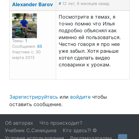
Alexander Barov
#
12 лет, 6 месяцев назад
Посмотрите в темах, я
точно помню что Илья
подробно объяснял как
именно ей пользоваться.
Темы:
1
Честно говоря я про нее
Сообщения:
65
уже забыл. Хотя раньше
Участник с: 30
хотел сделать видео
марта 2013
словарики к урокам.
Зарегистрируйтесь
или
войдите
чтобы
оставить сообщение.
Об авторах
Что происходит?
Учебник С.Синицына
Кто здесь?! ©
Условия использования
Рекламодателям