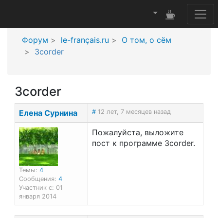
Форум
le-français.ru
О том, о сём
3corder
3corder
Елена Сурнина
#
12 лет, 7 месяцев назад
Пожалуйста, выложите
пост к программе 3corder.
Темы:
4
Сообщения:
4
Участник с: 01
января 2014