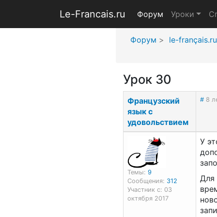
Le-Francais.ru
Форум
Уроки
С
Форум
le-français.ru
Урок 30
Французский
#
8 л
язык с
удовольствием
У эт
доп
зап
Темы:
9
Для
Сообщения:
312
вре
Участник с: 03
октября 2017
ново
запи