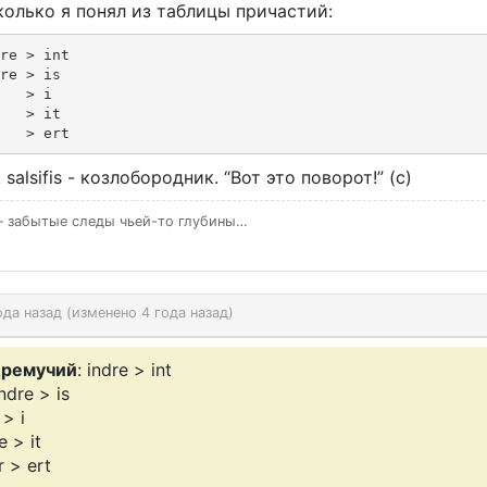
олько я понял из таблицы причастий:
re > int

re > is

   > i

   > it

   > ert
 salsifis - козлобородник. “Вот это поворот!” (с)
 забытые следы чьей-то глубины…
ода назад (изменено 4 года назад)
ремучий
: indre > int
ndre > is
 > i
re > it
ir > ert