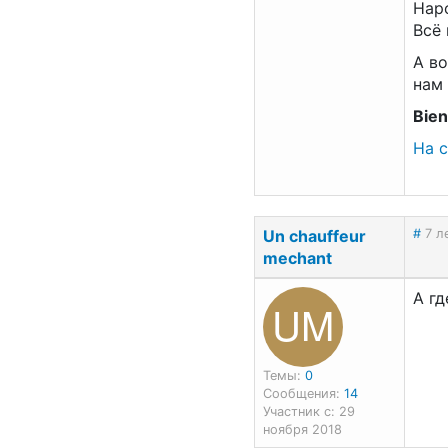
Нар
Всё 
А в
нам 
Bien
На 
Un chauffeur
#
7 л
mechant
А гд
UM
Темы:
0
Сообщения:
14
Участник с: 29
ноября 2018