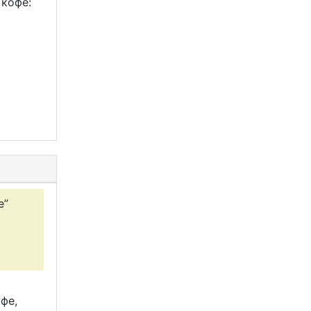
 кофе:
е”
афе,