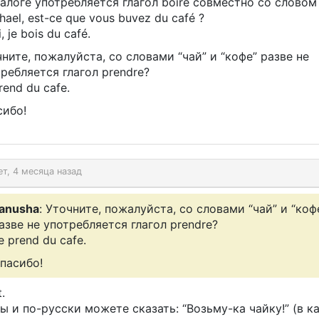
алоге употребляется глагол boire совместно со словом
hael, est-ce que vous buvez du café ?
i, je bois du café.
ните, пожалуйста, со словами “чай” и “кофе” разве не
ребляется глагол prendre?
rend du cafe.
сибо!
ет, 4 месяца назад
anusha
: Уточните, пожалуйста, со словами “чай” и “коф
азве не употребляется глагол prendre?
e prend du cafe.
пасибо!
.
ы и по-русски можете сказать: “Возьму-ка чайку!” (в к