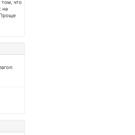
 том, что
 на
 Проще
лагол: