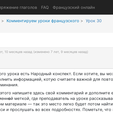
пряжение глаголов
FAQ
Французский онлайн
Комментируем уроки французского
Урок 30
ет, 10 месяцев назад (изменено 7 лет, 9 месяцев назад)
ого урока есть Народный конспект. Если хотите, вы мо
олнить информацией, котую считаете важной для повт
оминания.
 этого напишите здесь свой комментарий и дополните 
менн
о
й меткой, где преподаватель на уроке рассказыва
м материале — так это место легко будет потом найти
си и прослушать во всех подробностях. Пометьте, что 