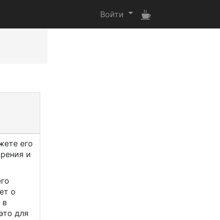
Войти
жете его
орения и
его
ет о
 в
это для