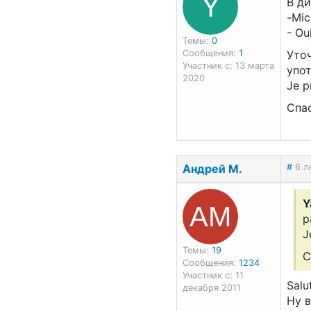
Y
В ди
-Mic
- Ou
Темы:
0
Сообщения:
1
Уточ
Участник с: 13 марта
упот
2020
Je p
Спа
Андрей М.
#
6 л
АМ
Y
р
J
Темы:
19
С
Сообщения:
1234
Участник с: 11
Salut
декабря 2011
Ну в