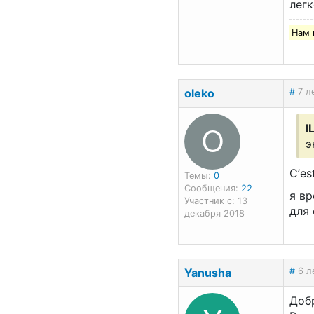
легк
Нам 
oleko
#
7 л
O
I
э
С’es
Темы:
0
Сообщения:
22
я вр
Участник с: 13
для
декабря 2018
Yanusha
#
6 л
Доб