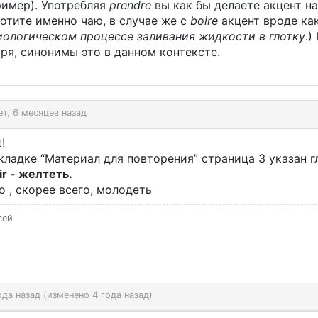
ример). Употребляя
prendre
вы как бы делаете акцент на
отите именно чаю, в случае же с
boire
акцент вроде как
иологическом процессе заливания жидкости в глотку
.)
ря, синонимы это в данном контексте.
ет, 6 месяцев назад
!
кладке “Материал для повторения” страница 3 указан г
ir - желтеть.
о , скорее всего, молодеть
сей
ода назад (изменено 4 года назад)