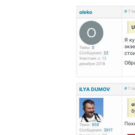
oleko
#
7 л
O
U
Я ку
экзе
Темы:
0
стои
Сообщения:
22
Участник с: 13
Обра
декабря 2018
ILYA DUMOV
#
7 л
o
б
Пох
Темы:
656
Сообщения:
3917