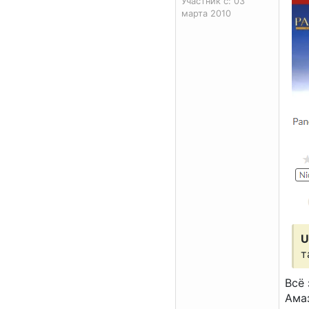
Участник с: 03
марта 2010
U
т
Всё 
Ама