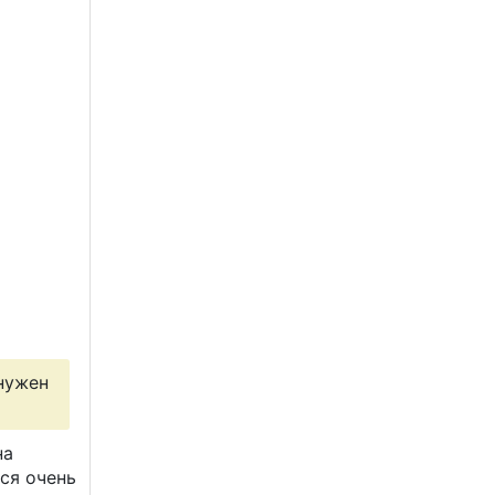
 нужен
на
ся очень