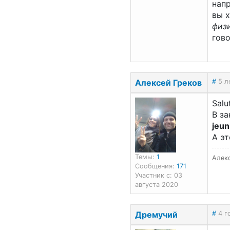
нап
вы х
физ
гово
Алексей Греков
#
5 л
Salut
В за
jeun
А эт
Темы:
1
Алек
Сообщения:
171
Участник с: 03
августа 2020
Дремучий
#
4 г