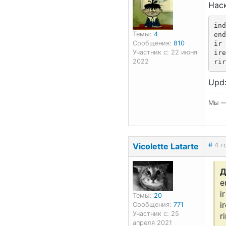
Наск
ind
Темы:
4
end
Сообщения:
810
ir 
Участник с: 22 июня
ire
2022
rir
Upd:
Мы —
Vicolette Latarte
#
4 г
Д
e
ir
Темы:
20
i
Сообщения:
771
Участник с: 25
r
апреля 2021