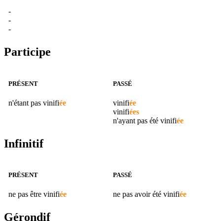
-
-
-
Participe
PRÉSENT
PASSÉ
n'étant pas
vinifi
ée
vinifi
ée
vinifi
ées
n'ayant pas été
vinifi
ée
Infinitif
PRÉSENT
PASSÉ
ne pas être
vinifi
ée
ne pas avoir été
vinifi
ée
Gérondif