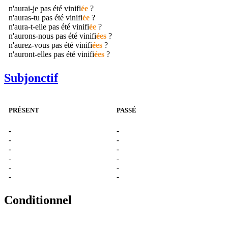
n'aurai-je pas été
vinifi
ée
?
n'auras-tu pas été
vinifi
ée
?
n'aura-t-elle pas été
vinifi
ée
?
n'aurons-nous pas été
vinifi
ées
?
n'aurez-vous pas été
vinifi
ées
?
n'auront-elles pas été
vinifi
ées
?
Subjonctif
PRÉSENT
PASSÉ
-
-
-
-
-
-
-
-
-
-
-
-
Conditionnel