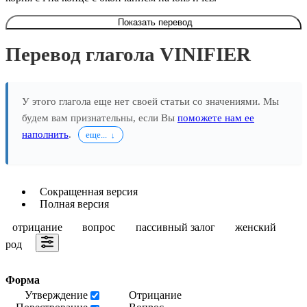
Показать перевод
Перевод глагола VINIFIER
У этого глагола еще нет своей статьи со значениями. Мы
будем вам признательны, если Вы
поможете нам ее
наполнить
.
еще...
Сокращенная версия
Полная версия
отрицание
вопрос
пассивный залог
женский
род
Форма
Утверждение
Отрицание