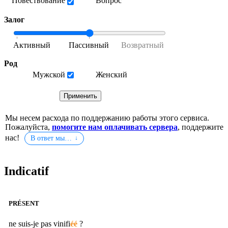
Повествование
Вопрос
Залог
Род
Мужской
Женский
Мы несем расхода по поддержанию работы этого сервиса.
Пожалуйста,
помогите нам оплачивать сервера
, поддержите
нас!
В ответ мы…
Indicatif
PRÉSENT
ne suis-je pas
vinifi
éé
?