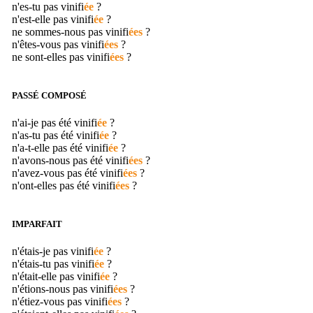
n'es-tu pas
vinifi
ée
?
n'est-elle pas
vinifi
ée
?
ne sommes-nous pas
vinifi
ées
?
n'êtes-vous pas
vinifi
ées
?
ne sont-elles pas
vinifi
ées
?
PASSÉ COMPOSÉ
n'ai-je pas été
vinifi
ée
?
n'as-tu pas été
vinifi
ée
?
n'a-t-elle pas été
vinifi
ée
?
n'avons-nous pas été
vinifi
ées
?
n'avez-vous pas été
vinifi
ées
?
n'ont-elles pas été
vinifi
ées
?
IMPARFAIT
n'étais-je pas
vinifi
ée
?
n'étais-tu pas
vinifi
ée
?
n'était-elle pas
vinifi
ée
?
n'étions-nous pas
vinifi
ées
?
n'étiez-vous pas
vinifi
ées
?