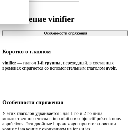
Спряжение
vinifier
Особенности спряжения
Коротко о главном
vinifier
— глагол
1-й группы
, переходный, в составных
временах спрягается со вспомогательным глаголом
avoir
.
Особенности спряжения
У этих глаголов удваивается i для 1-го и 2-го лица
множественного числа в imparfait и в subjonctif présent: nous
appréciions. Эти двойные i происходят при столкновении
корня с i на конце с окончанием на ions и iez.