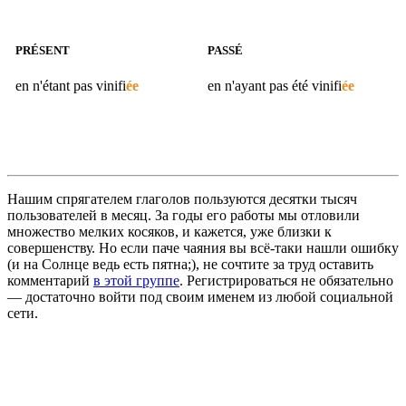
PRÉSENT
PASSÉ
en n'étant pas
vinifi
ée
en n'ayant pas été
vinifi
ée
Нашим спрягателем глаголов пользуются десятки тысяч
пользователей в месяц. За годы его работы мы отловили
множество мелких косяков, и кажется, уже близки к
совершенству. Но если паче чаяния вы всё-таки нашли ошибку
(и на Солнце ведь есть пятна;), не сочтите за труд оставить
комментарий
в этой группе
. Регистрироваться не обязательно
— достаточно войти под своим именем из любой социальной
сети.