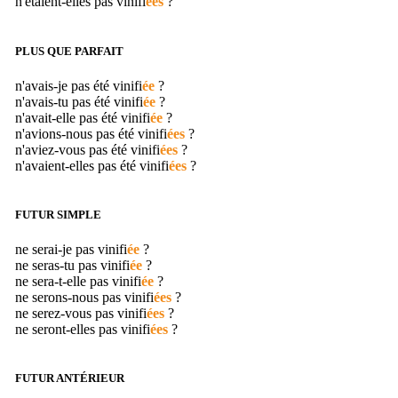
n'étaient-elles pas
vinifi
ées
?
PLUS QUE PARFAIT
n'avais-je pas été
vinifi
ée
?
n'avais-tu pas été
vinifi
ée
?
n'avait-elle pas été
vinifi
ée
?
n'avions-nous pas été
vinifi
ées
?
n'aviez-vous pas été
vinifi
ées
?
n'avaient-elles pas été
vinifi
ées
?
FUTUR SIMPLE
ne serai-je pas
vinifi
ée
?
ne seras-tu pas
vinifi
ée
?
ne sera-t-elle pas
vinifi
ée
?
ne serons-nous pas
vinifi
ées
?
ne serez-vous pas
vinifi
ées
?
ne seront-elles pas
vinifi
ées
?
FUTUR ANTÉRIEUR