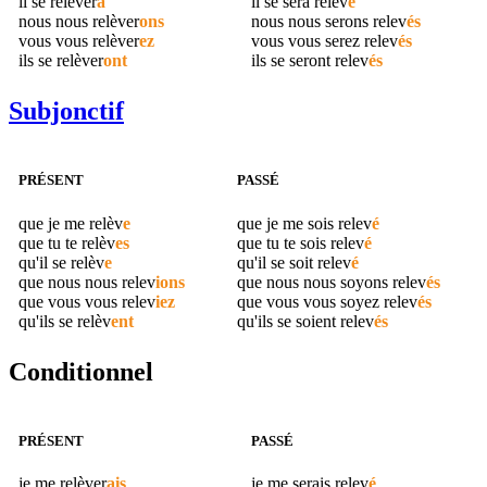
il se
relèver
a
il se sera
relev
é
nous nous
relèver
ons
nous nous serons
relev
és
vous vous
relèver
ez
vous vous serez
relev
és
ils se
relèver
ont
ils se seront
relev
és
Subjonctif
PRÉSENT
PASSÉ
que je me
relèv
e
que je me sois
relev
é
que tu te
relèv
es
que tu te sois
relev
é
qu'il se
relèv
e
qu'il se soit
relev
é
que nous nous
relev
ions
que nous nous soyons
relev
és
que vous vous
relev
iez
que vous vous soyez
relev
és
qu'ils se
relèv
ent
qu'ils se soient
relev
és
Conditionnel
PRÉSENT
PASSÉ
je me
relèver
ais
je me serais
relev
é