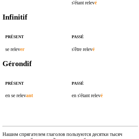
s'étant
relev
é
Infinitif
PRÉSENT
PASSÉ
se
relev
er
s'être
relev
é
Gérondif
PRÉSENT
PASSÉ
en se
relev
ant
en s'étant
relev
é
Нашим спрягателем глаголов пользуются десятки тысяч