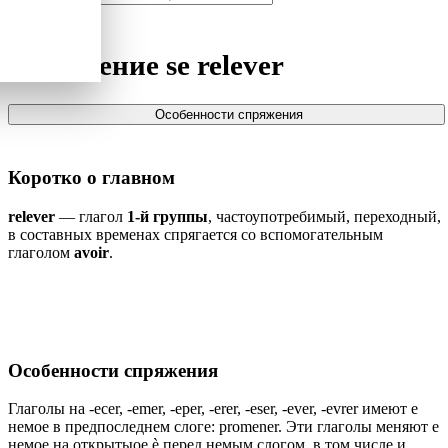
Спряжение
se relever
Особенности спряжения
Коротко о главном
relever
— глагол
1-й группы
, частоупотребимый, переходный,
в составных временах спрягается со вспомогательным
глаголом
avoir
.
Особенности спряжения
Глаголы на -ecer, -emer, -eper, -erer, -eser, -ever, -evrer имеют e
немое в предпоследнем слоге: promener. Эти глаголы меняют e
немое на открытыое è перед немым слогом, в том числе и