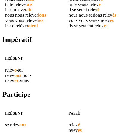
tu te
relèver
ais
tu te serais
relev
é
il se
relèver
ait
il se serait
relev
é
nous nous
relèver
ions
nous nous serions
relev
és
vous vous
relèver
iez
vous vous seriez
relev
és
ils se
relèver
aient
ils se seraient
relev
és
Impératif
PRÉSENT
relèv
e
-toi
relev
ons
-nous
relev
ez
-vous
Participe
PRÉSENT
PASSÉ
se
relev
ant
relev
é
relev
és