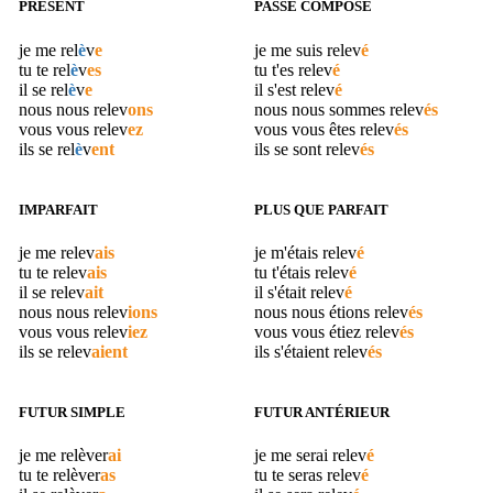
PRÉSENT
PASSÉ COMPOSÉ
je me
rel
è
v
e
je me suis
relev
é
tu te
rel
è
v
es
tu t'es
relev
é
il se
rel
è
v
e
il s'est
relev
é
nous nous
relev
ons
nous nous sommes
relev
és
vous vous
relev
ez
vous vous êtes
relev
és
ils se
rel
è
v
ent
ils se sont
relev
és
IMPARFAIT
PLUS QUE PARFAIT
je me
relev
ais
je m'étais
relev
é
tu te
relev
ais
tu t'étais
relev
é
il se
relev
ait
il s'était
relev
é
nous nous
relev
ions
nous nous étions
relev
és
vous vous
relev
iez
vous vous étiez
relev
és
ils se
relev
aient
ils s'étaient
relev
és
FUTUR SIMPLE
FUTUR ANTÉRIEUR
je me
relèver
ai
je me serai
relev
é
tu te
relèver
as
tu te seras
relev
é