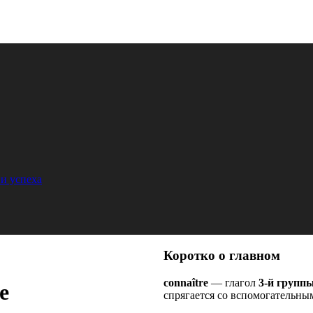
и успеха
Коротко о главном
connaître
— глагол
3-й групп
e
спрягается со вспомогательны