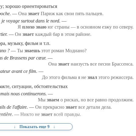
ану; хорошо ориентироваться
oche.
Она
знает
Париж как свои пять пальцев.
 je voyage surtout dans le nord.
Я
плохо знаю
юг страны — в основном езжу по северу.
ier.
Он
знает
каждый бар в этом районе.
ора, музыку, фильм и т.п.
ano ?
Ты
знаешь
этот роман Модиано?
ns de Brassens par cœur.
Она
знает
наизусть все песни Брассенса.
ateur avant ce film.
До этого фильма я не
знал
этого режиссера.
акте, ситуации, обстоятельствах
 mais nous continuerons.
Мы
знаем
о рисках, но все равно продолжим.
ls de l'affaire.
Он прекрасно
знает
все детали дела.
entière.
Никто не
знает
всей правды.
быть компетентным
стему
ли состояние
стояние, этап
твенном опыте
накам
дмет, голос и т.п.
ибл., литер.)
ло, входить в компетенцию (connaître de qqch)
Показать еще 9
aves.
guerre.
.
n travail.
international.
 l'avais jamais
se économique.
faire depuis janvier.
ознал
Он еще в молодости
Еву.
Он
Во время войны ему довелось
знает
Хорошего мастера
connu
несколько славянских языков.
avec une barbe.
Суд
прошел
рассматривает
узнают
через тюрьму.
по работе.
испытать
это дело с января.
страх.