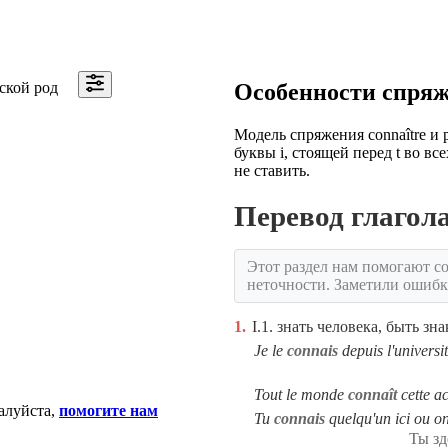
ской род
Особенности спря
Модель спряжения connaître и pa
буквы i, стоящей перед t во в
не ставить.
Перевод глаго
Этот раздел нам помогают со
неточности. Заметили ошиб
1.
I.1. знать человека, быть з
Je le
connais
depuis l'universit
Tout le monde
connaît
cette ac
алуйста,
помогите нам
Tu
connais
quelqu'un ici ou on
Ты зд