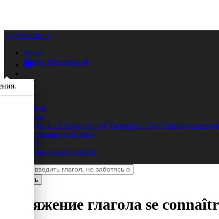
Le-Francais.ru
Войти
Войти
Регистрация
ения.
Форум
Уроки
Уроки 1—5
Уроки 6—59
Уроки 61—312
Отзывы и истори
Спряжение глаголов
FAQ
Французский онлайн
Спряжение глагола
se connaîtr