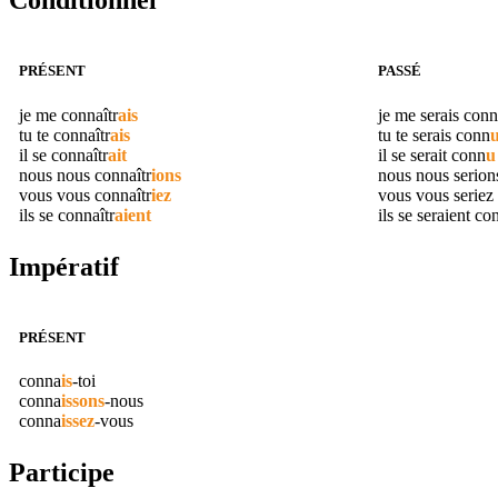
Conditionnel
PRÉSENT
PASSÉ
je me
connaîtr
ais
je me serais
conn
tu te
connaîtr
ais
tu te serais
conn
il se
connaîtr
ait
il se serait
conn
u
nous nous
connaîtr
ions
nous nous serio
vous vous
connaîtr
iez
vous vous seriez
ils se
connaîtr
aient
ils se seraient
co
Impératif
PRÉSENT
conna
is
-toi
conna
issons
-nous
conna
issez
-vous
Participe