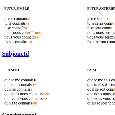
FUTUR SIMPLE
FUTUR ANTÉRIE
je me
connaîtr
ai
je me serai
conn
tu te
connaîtr
as
tu te seras
conn
u
il se
connaîtr
a
il se sera
conn
u
nous nous
connaîtr
ons
nous nous seron
vous vous
connaîtr
ez
vous vous serez
ils se
connaîtr
ont
ils se seront
conn
Subjonctif
PRÉSENT
PASSÉ
que je me
connaiss
e
que je me sois
co
que tu te
connaiss
es
que tu te sois
co
qu'il se
connaiss
e
qu'il se soit
conn
que nous nous
connaiss
ions
que nous nous s
que vous vous
connaiss
iez
que vous vous s
qu'ils se
connaiss
ent
qu'ils se soient
c