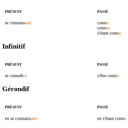
PRÉSENT
PASSÉ
se
connaiss
ant
conn
u
conn
us
s'étant
conn
u
Infinitif
PRÉSENT
PASSÉ
se
connaît
re
s'être
conn
u
Gérondif
PRÉSENT
PASSÉ
en se
connaiss
ant
en s'étant
conn
u