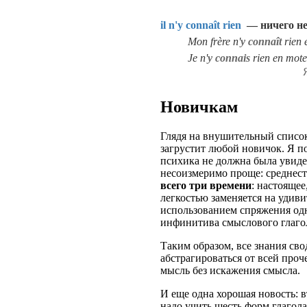
il n'y connaît rien
— ничего н
Mon frère n'
y connaît
rien 
Je n'
y connais
rien en mote
Новичкам
Глядя на внушительный список
загрустит любой новичок. Я п
психика не должна была увидет
несоизмеримо проще: среднест
всего три времени
: настояще
легкостью заменяется на удив
использованием спряжения одн
инфинитива смыслового глаго
Таким образом, все знания сво
абстрагироваться от всей про
мысль без искажения смысла.
И еще одна хорошая новость: вт
надо учить шесть форм глагола