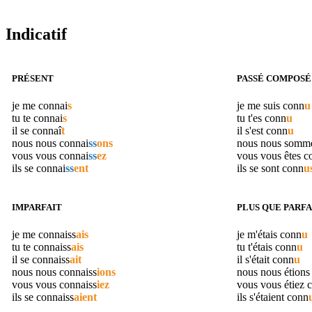
Indicatif
PRÉSENT
PASSÉ COMPOSÉ
je me
connai
s
je me suis
conn
u
tu te
connai
s
tu t'es
conn
u
il se
connaî
t
il s'est
conn
u
nous nous
connai
ss
ons
nous nous somm
vous vous
connai
ss
ez
vous vous êtes
c
ils se
connai
ss
ent
ils se sont
conn
u
IMPARFAIT
PLUS QUE PARFA
je me
connaiss
ais
je m'étais
conn
u
tu te
connaiss
ais
tu t'étais
conn
u
il se
connaiss
ait
il s'était
conn
u
nous nous
connaiss
ions
nous nous étion
vous vous
connaiss
iez
vous vous étiez
ils se
connaiss
aient
ils s'étaient
conn