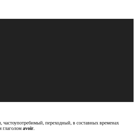
ы
, частоупотребимый, переходный, в составных временах
м глаголом
avoir
.