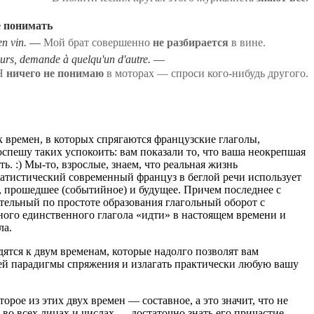
е понимать
en vin.
Мой брат совершенно
не разбирается
в вине.
urs, demande à quelqu'un d'autre.
Я
ничего не понимаю
в моторах — спроси кого-нибудь другого.
 времен, в которых спрягаются французские глаголы,
оспешу таких успокоить: вам показали то, что ваша неокрепшая
ь. :) Мы-то, взрослые, знаем, что реальная жизнь
атистический современный француз в беглой речи использует
е, прошедшее (событийное) и будущее. Причем последнее с
ительный по простоте образования глагольный оборот с
ого единственного глагола «идти» в настоящем времени и
ла.
дятся к двум временам, которые надолго позволят вам
чей парадигмы спряжения и излагать практически любую вашу
орое из этих двух времен — составное, а это значит, что не
 во всех лицах и числах — достаточно знать его причастие,