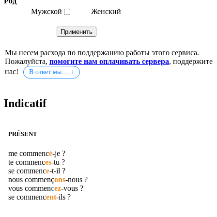
Род
Мужской
Женский
Мы несем расхода по поддержанию работы этого сервиса.
Пожалуйста,
помогите нам оплачивать сервера
, поддержите
нас!
В ответ мы…
Indicatif
PRÉSENT
me
commenc
é
-je ?
te
commenc
es
-tu ?
se
commenc
e
-t-il ?
nous
commenç
ons
-nous ?
vous
commen
c
ez
-vous ?
se
commenc
ent
-ils ?