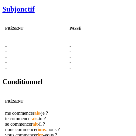
Subjonctif
PRÉSENT
PASSÉ
-
-
-
-
-
-
-
-
-
-
-
-
Conditionnel
PRÉSENT
me
commencer
ais
-je ?
te
commencer
ais
-tu ?
se
commencer
ait
-il ?
nous
commencer
ions
-nous ?
vous
commencer
iez
-vous ?