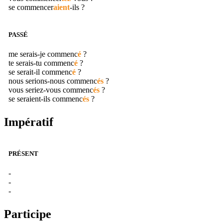
se
commencer
aient
-ils ?
PASSÉ
me serais-je
commenc
é
?
te serais-tu
commenc
é
?
se serait-il
commenc
é
?
nous serions-nous
commenc
és
?
vous seriez-vous
commenc
és
?
se seraient-ils
commenc
és
?
Impératif
PRÉSENT
-
-
-
Participe