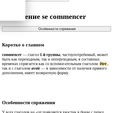
Спряжение
se commencer
Особенности спряжения
Коротко о главном
commencer
— глагол
1-й группы
, частоупотребимый, может
быть как переходным, так и непереходным, в составных
временах спрягается как со вспомогательным глаголом
être
,
так и с глаголом
avoir
— в зависимости от наличия прямого
дополнения, имеет возвратную форму.
Особенности спряжения
У всех глаголов на -cer появляется хвостик в букве ç перед