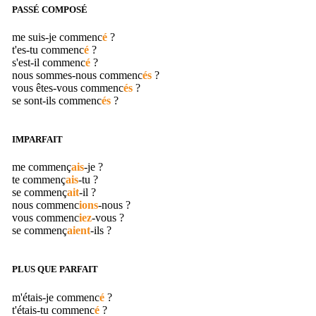
PASSÉ COMPOSÉ
me suis-je
commenc
é
?
t'es-tu
commenc
é
?
s'est-il
commenc
é
?
nous sommes-nous
commenc
és
?
vous êtes-vous
commenc
és
?
se sont-ils
commenc
és
?
IMPARFAIT
me
commenç
ais
-je ?
te
commenç
ais
-tu ?
se
commenç
ait
-il ?
nous
commenc
ions
-nous ?
vous
commenc
iez
-vous ?
se
commenç
aient
-ils ?
PLUS QUE PARFAIT
m'étais-je
commenc
é
?
t'étais-tu
commenc
é
?