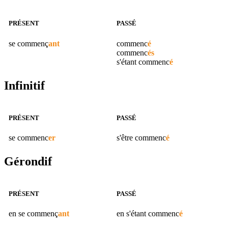
PRÉSENT
PASSÉ
se
commenç
ant
commenc
é
commenc
és
s'étant
commenc
é
Infinitif
PRÉSENT
PASSÉ
se
commenc
er
s'être
commenc
é
Gérondif
PRÉSENT
PASSÉ
en se
commenç
ant
en s'étant
commenc
é