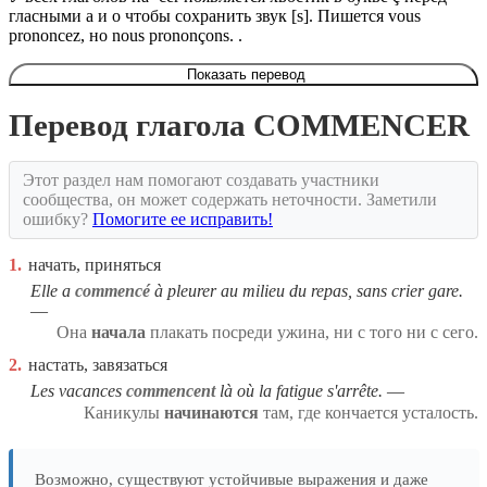
гласными a и o чтобы сохранить звук [s]. Пишется vous
prononcez, но nous prononçons. .
Показать перевод
Перевод глагола COMMENCER
Этот раздел нам помогают создавать участники
сообщества, он может содержать неточности. Заметили
ошибку?
Помогите ее исправить!
1.
начать, приняться
Elle a
commencé
à pleurer au milieu du repas, sans crier gare.
Она
начала
плакать посреди ужина, ни с того ни с сего.
2.
настать, завязаться
Les vacances
commencent
là où la fatigue s'arrête.
Каникулы
начинаются
там, где кончается усталость.
Возможно, существуют устойчивые выражения и даже