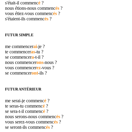
s'était-il
commenc
é
?
nous étions-nous
commenc
és
?
vous étiez-vous
commenc
és
?
s'étaient-ils
commenc
és
?
FUTUR SIMPLE
me
commencer
ai
-je ?
te
commencer
as
-tu ?
se
commencer
a
-t-il ?
nous
commencer
ons
-nous ?
vous
commencer
ez
-vous ?
se
commencer
ont
-ils ?
FUTUR ANTÉRIEUR
me serai-je
commenc
é
?
te seras-tu
commenc
é
?
se sera-t-il
commenc
é
?
nous serons-nous
commenc
és
?
vous serez-vous
commenc
és
?
se seront-ils
commenc
és
?