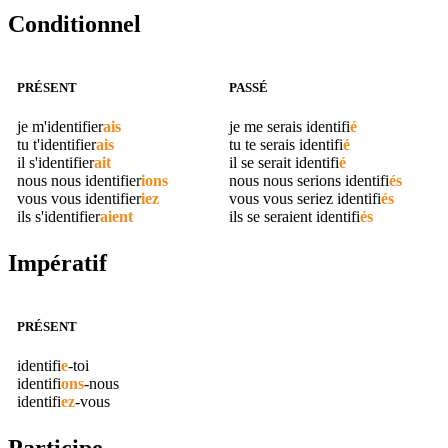
Conditionnel
PRÉSENT
PASSÉ
je m'
identifier
ais
je me serais
identifi
é
tu t'
identifier
ais
tu te serais
identifi
é
il s'
identifier
ait
il se serait
identifi
é
nous nous
identifier
ions
nous nous serions
identifi
és
vous vous
identifier
iez
vous vous seriez
identifi
és
ils s'
identifier
aient
ils se seraient
identifi
és
Impératif
PRÉSENT
identifi
e
-toi
identifi
ons
-nous
identifi
ez
-vous