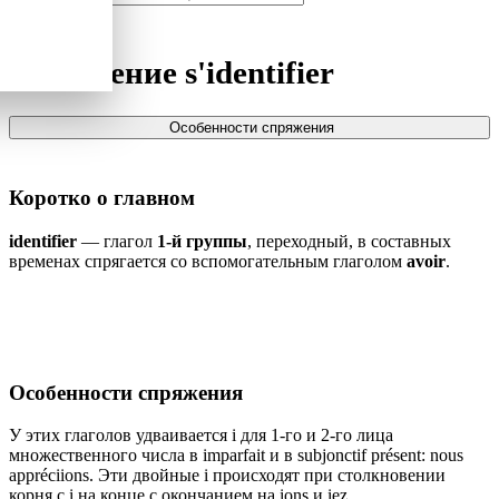
Спряжение
s'identifier
Особенности спряжения
Коротко о главном
identifier
— глагол
1-й группы
, переходный, в составных
временах спрягается со вспомогательным глаголом
avoir
.
Особенности спряжения
У этих глаголов удваивается i для 1-го и 2-го лица
множественного числа в imparfait и в subjonctif présent: nous
appréciions. Эти двойные i происходят при столкновении
корня с i на конце с окончанием на ions и iez.