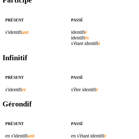
Participe
PRÉSENT
PASSÉ
s'
identifi
ant
identifi
é
identifi
és
s'étant
identifi
é
Infinitif
PRÉSENT
PASSÉ
s'
identifi
er
s'être
identifi
é
Gérondif
PRÉSENT
PASSÉ
en s'
identifi
ant
en s'étant
identifi
é