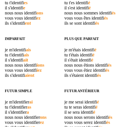
tu t'
identifi
es
tu t'es
identifi
é
il s'
identifi
e
il s'est
identifi
é
nous nous
identifi
ons
nous nous sommes
identifi
és
vous vous
identifi
ez
vous vous êtes
identifi
és
ils s'
identifi
ent
ils se sont
identifi
és
IMPARFAIT
PLUS QUE PARFAIT
je m'
identifi
ais
je m'étais
identifi
é
tu t'
identifi
ais
tu t'étais
identifi
é
il s'
identifi
ait
il s'était
identifi
é
nous nous
identifi
ions
nous nous étions
identifi
és
vous vous
identifi
iez
vous vous étiez
identifi
és
ils s'
identifi
aient
ils s'étaient
identifi
és
FUTUR SIMPLE
FUTUR ANTÉRIEUR
je m'
identifier
ai
je me serai
identifi
é
tu t'
identifier
as
tu te seras
identifi
é
il s'
identifier
a
il se sera
identifi
é
nous nous
identifier
ons
nous nous serons
identifi
és
vous vous
identifier
ez
vous vous serez
identifi
és