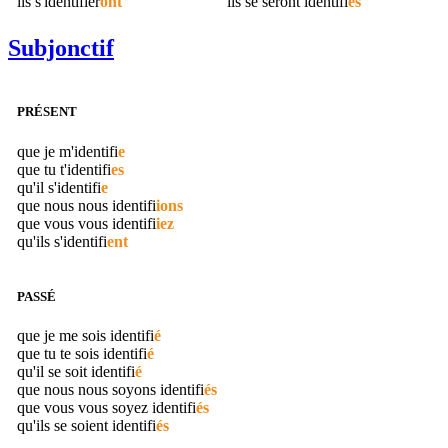
ils s'
identifier
ont
ils se seront
identifi
és
Subjonctif
PRÉSENT
que je m'
identifi
e
que tu t'
identifi
es
qu'il s'
identifi
e
que nous nous
identifi
ions
que vous vous
identifi
iez
qu'ils s'
identifi
ent
PASSÉ
que je me sois
identifi
é
que tu te sois
identifi
é
qu'il se soit
identifi
é
que nous nous soyons
identifi
és
que vous vous soyez
identifi
és
qu'ils se soient
identifi
és