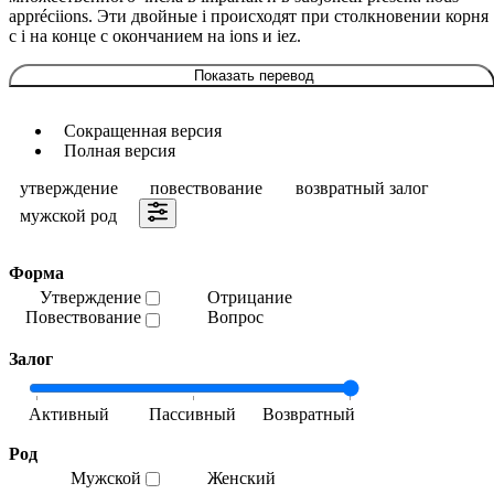
appréciions. Эти двойные i происходят при столкновении корня
с i на конце с окончанием на ions и iez.
Показать перевод
Сокращенная версия
Полная версия
утверждение
повествование
возвратный залог
мужской род
Форма
Утверждение
Отрицание
Повествование
Вопрос
Залог
Род
Мужской
Женский