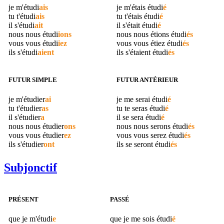
je m'
étudi
ais
je m'étais
étudi
é
tu t'
étudi
ais
tu t'étais
étudi
é
il s'
étudi
ait
il s'était
étudi
é
nous nous
étudi
ions
nous nous étions
étudi
és
vous vous
étudi
iez
vous vous étiez
étudi
és
ils s'
étudi
aient
ils s'étaient
étudi
és
FUTUR SIMPLE
FUTUR ANTÉRIEUR
je m'
étudier
ai
je me serai
étudi
é
tu t'
étudier
as
tu te seras
étudi
é
il s'
étudier
a
il se sera
étudi
é
nous nous
étudier
ons
nous nous serons
étudi
és
vous vous
étudier
ez
vous vous serez
étudi
és
ils s'
étudier
ont
ils se seront
étudi
és
Subjonctif
PRÉSENT
PASSÉ
que je m'
étudi
e
que je me sois
étudi
é