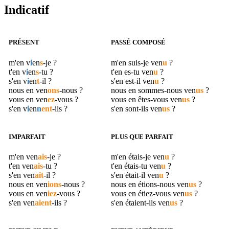
Indicatif
PRÉSENT
PASSÉ COMPOSÉ
m'en
v
i
en
s
-je ?
m'en suis-je
ven
u
?
t'en
v
i
en
s
-tu ?
t'en es-tu
ven
u
?
s'en
v
i
en
t
-il ?
s'en est-il
ven
u
?
nous en
ven
ons
-nous ?
nous en sommes-nous
ven
us
?
vous en
ven
ez
-vous ?
vous en êtes-vous
ven
us
?
s'en
v
i
en
n
ent
-ils ?
s'en sont-ils
ven
us
?
IMPARFAIT
PLUS QUE PARFAIT
m'en
ven
ais
-je ?
m'en étais-je
ven
u
?
t'en
ven
ais
-tu ?
t'en étais-tu
ven
u
?
s'en
ven
ait
-il ?
s'en était-il
ven
u
?
nous en
ven
ions
-nous ?
nous en étions-nous
ven
us
?
vous en
ven
iez
-vous ?
vous en étiez-vous
ven
us
?
s'en
ven
aient
-ils ?
s'en étaient-ils
ven
us
?