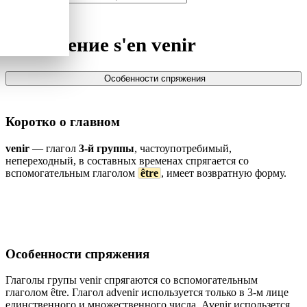
Спряжение
s'en venir
Особенности спряжения
Коротко о главном
venir
— глагол
3-й группы
, частоупотребимый,
непереходный, в составных временах спрягается со
вспомогательным глаголом
être
, имеет возвратную форму.
Особенности спряжения
Глаголы групы venir спрягаются со вспомогательным
глаголом être. Глагол advenir используется только в 3-м лице
единственного и множественного числа. Avenir использется