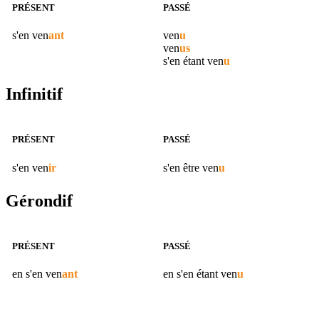
PRÉSENT
PASSÉ
s'en
ven
ant
ven
u
ven
us
s'en étant
ven
u
Infinitif
PRÉSENT
PASSÉ
s'en
ven
ir
s'en être
ven
u
Gérondif
PRÉSENT
PASSÉ
en s'en
ven
ant
en s'en étant
ven
u