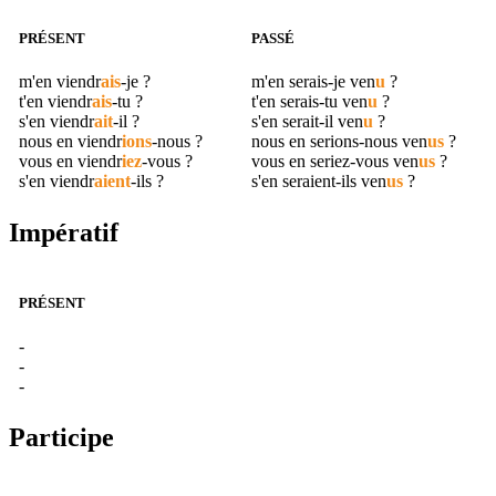
PRÉSENT
PASSÉ
m'en
viendr
ais
-je ?
m'en serais-je
ven
u
?
t'en
viendr
ais
-tu ?
t'en serais-tu
ven
u
?
s'en
viendr
ait
-il ?
s'en serait-il
ven
u
?
nous en
viendr
ions
-nous ?
nous en serions-nous
ven
us
?
vous en
viendr
iez
-vous ?
vous en seriez-vous
ven
us
?
s'en
viendr
aient
-ils ?
s'en seraient-ils
ven
us
?
Impératif
PRÉSENT
-
-
-
Participe