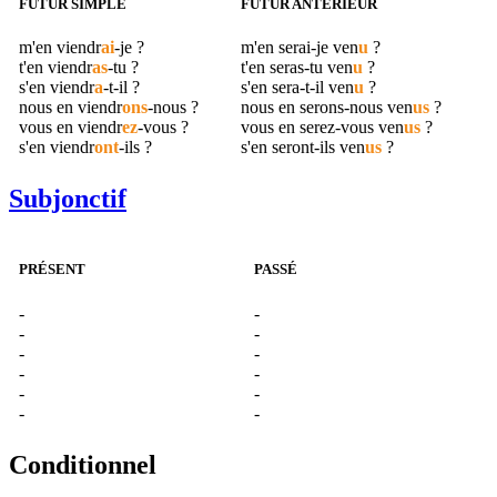
FUTUR SIMPLE
FUTUR ANTÉRIEUR
m'en
viendr
ai
-je ?
m'en serai-je
ven
u
?
t'en
viendr
as
-tu ?
t'en seras-tu
ven
u
?
s'en
viendr
a
-t-il ?
s'en sera-t-il
ven
u
?
nous en
viendr
ons
-nous ?
nous en serons-nous
ven
us
?
vous en
viendr
ez
-vous ?
vous en serez-vous
ven
us
?
s'en
viendr
ont
-ils ?
s'en seront-ils
ven
us
?
Subjonctif
PRÉSENT
PASSÉ
-
-
-
-
-
-
-
-
-
-
-
-
Conditionnel