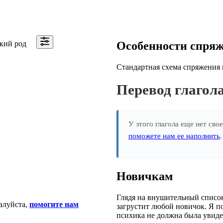
кий род
Особенности спря
Стандартная схема спряжения гл
Перевод глаго
У этого глагола еще нет сво
поможете нам ее наполнить
Новичкам
Глядя на внушительный список
алуйста,
помогите нам
загрустит любой новичок. Я п
психика не должна была увидет