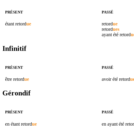
PRÉSENT
PASSÉ
étant
retord
ue
retord
ue
retord
ues
ayant été
retord
u
Infinitif
PRÉSENT
PASSÉ
être
retord
ue
avoir été
retord
u
Gérondif
PRÉSENT
PASSÉ
en étant
retord
ue
en ayant été
reto