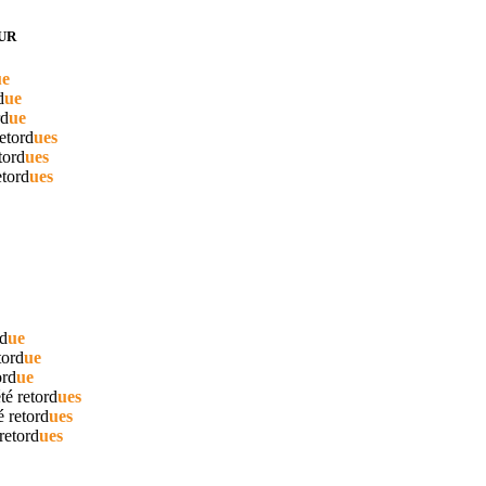
UR
ue
d
ue
rd
ue
etord
ues
tord
ues
etord
ues
rd
ue
tord
ue
ord
ue
été
retord
ues
té
retord
ues
retord
ues