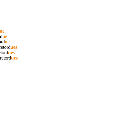
ue
rd
ue
ord
ue
retord
ues
etord
ues
retord
ues