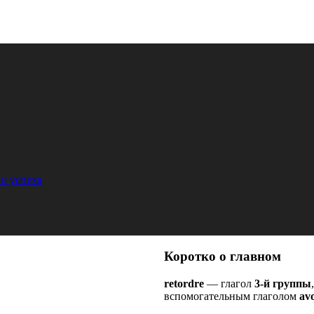
и успеха
Коротко о главном
retordre
— глагол
3-й группы
вспомогательным глаголом
avo