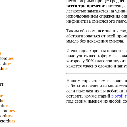
несоизмеримо проще: среднест
всего три времени
: настояще
легкостью заменяется на удив
использованием спряжения одн
инфинитива смыслового глаго
Таким образом, все знания сво
абстрагироваться от всей про
мысль без искажения смысла.
И еще одна хорошая новость: вт
e
надо учить шесть форм глагола
etord
ues
которое у 90% глаголов звучит
ord
ues
кажется ужасно сложно и запут
rd
ues
Нашим спрягателем глаголов по
IT
работы мы отловили множество
если паче чаяния вы всё-таки н
ue
оставить комментарий
в этой 
d
ue
под своим именем из любой со
rd
ue
etord
ues
tord
ues
retord
ues