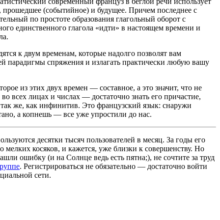
атистический современный француз в беглой речи использует
е, прошедшее (событийное) и будущее. Причем последнее с
ительный по простоте образования глагольный оборот с
ого единственного глагола «идти» в настоящем времени и
ла.
дятся к двум временам, которые надолго позволят вам
чей парадигмы спряжения и излагать практически любую вашу
орое из этих двух времен — составное, а это значит, что не
 во всех лицах и числах — достаточно знать его причастие,
 так же, как инфинитив. Это французский язык: снаружи
ано, а копнешь — все уже упростили до нас.
льзуются десятки тысяч пользователей в месяц. За годы его
 мелких косяков, и кажется, уже близки к совершенству. Но
ашли ошибку (и на Солнце ведь есть пятна;), не сочтите за труд
группе
. Регистрироваться не обязательно — достаточно войти
циальной сети.