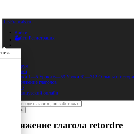
Le-Francais.ru
Войти
Войти
Регистрация
ения.
Форум
Уроки
Уроки 1—5
Уроки 6—59
Уроки 61—312
Отзывы и истори
Спряжение глаголов
FAQ
Французский онлайн
Спряжение глагола
retordre