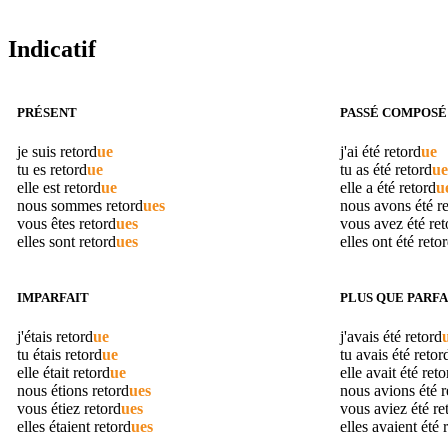
Indicatif
PRÉSENT
PASSÉ COMPOSÉ
je suis
retord
ue
j'ai été
retord
ue
tu es
retord
ue
tu as été
retord
ue
elle est
retord
ue
elle a été
retord
u
nous sommes
retord
ues
nous avons été
r
vous êtes
retord
ues
vous avez été
ret
elles sont
retord
ues
elles ont été
reto
IMPARFAIT
PLUS QUE PARFA
j'étais
retord
ue
j'avais été
retord
tu étais
retord
ue
tu avais été
retor
elle était
retord
ue
elle avait été
reto
nous étions
retord
ues
nous avions été
r
vous étiez
retord
ues
vous aviez été
re
elles étaient
retord
ues
elles avaient été