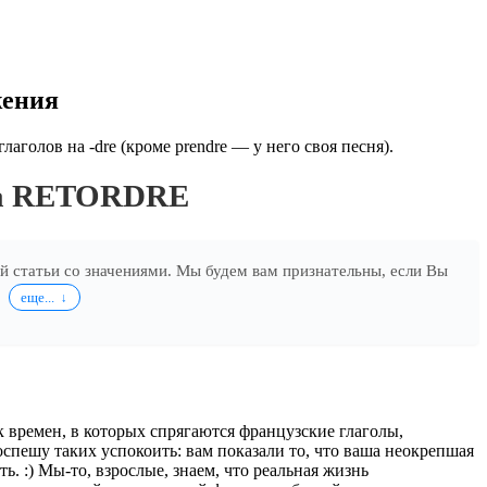
жения
аголов на -dre (кроме prendre — у него своя песня).
ла RETORDRE
ей статьи со значениями. Мы будем вам признательны, если Вы
.
еще...
 времен, в которых спрягаются французские глаголы,
оспешу таких успокоить: вам показали то, что ваша неокрепшая
ь. :) Мы-то, взрослые, знаем, что реальная жизнь