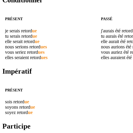
Conditionnel
PRÉSENT
PASSÉ
je serais
retord
ue
j'aurais été
retord
tu serais
retord
ue
tu aurais été
reto
elle serait
retord
ue
elle aurait été
ret
nous serions
retord
ues
nous aurions été
vous seriez
retord
ues
vous auriez été
r
elles seraient
retord
ues
elles auraient été
Impératif
PRÉSENT
sois
retord
ue
soyons
retord
ue
soyez
retord
ue
Participe