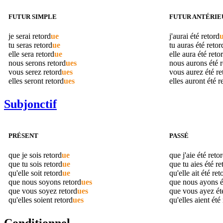
FUTUR SIMPLE
FUTUR ANTÉRIE
je serai
retord
ue
j'aurai été
retord
tu seras
retord
ue
tu auras été
retor
elle sera
retord
ue
elle aura été
reto
nous serons
retord
ues
nous aurons été
r
vous serez
retord
ues
vous aurez été
re
elles seront
retord
ues
elles auront été
r
Subjonctif
PRÉSENT
PASSÉ
que je sois
retord
ue
que j'aie été
reto
que tu sois
retord
ue
que tu aies été
re
qu'elle soit
retord
ue
qu'elle ait été
ret
que nous soyons
retord
ues
que nous ayons 
que vous soyez
retord
ues
que vous ayez é
qu'elles soient
retord
ues
qu'elles aient été