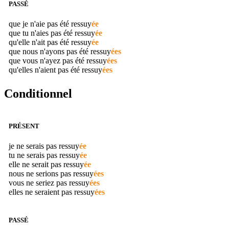
PASSÉ
que je n'aie pas été
ressuy
ée
que tu n'aies pas été
ressuy
ée
qu'elle n'ait pas été
ressuy
ée
que nous n'ayons pas été
ressuy
ées
que vous n'ayez pas été
ressuy
ées
qu'elles n'aient pas été
ressuy
ées
Conditionnel
PRÉSENT
je ne serais pas
ressuy
ée
tu ne serais pas
ressuy
ée
elle ne serait pas
ressuy
ée
nous ne serions pas
ressuy
ées
vous ne seriez pas
ressuy
ées
elles ne seraient pas
ressuy
ées
PASSÉ