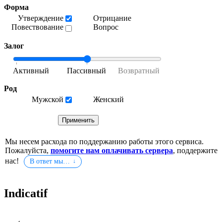
Форма
Утверждение
Отрицание
Повествование
Вопрос
Залог
Род
Мужской
Женский
Мы несем расхода по поддержанию работы этого сервиса.
Пожалуйста,
помогите нам оплачивать сервера
, поддержите
нас!
В ответ мы…
Indicatif