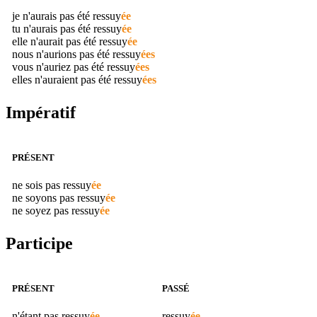
je n'aurais pas été
ressuy
ée
tu n'aurais pas été
ressuy
ée
elle n'aurait pas été
ressuy
ée
nous n'aurions pas été
ressuy
ées
vous n'auriez pas été
ressuy
ées
elles n'auraient pas été
ressuy
ées
Impératif
PRÉSENT
ne sois pas
ressuy
ée
ne soyons pas
ressuy
ée
ne soyez pas
ressuy
ée
Participe
PRÉSENT
PASSÉ
n'étant pas
ressuy
ée
ressuy
ée