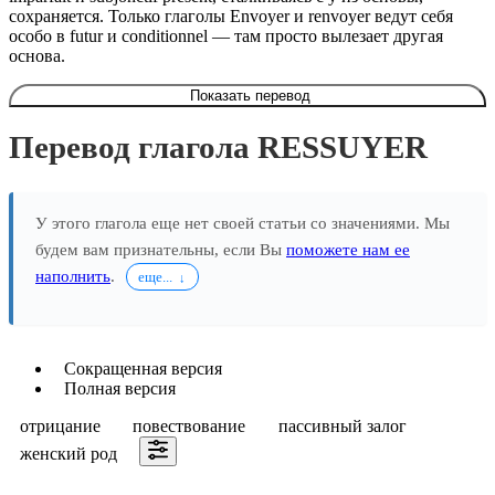
сохраняется. Только глаголы Envoyer и renvoyer ведут себя
особо в futur и conditionnel — там просто вылезает другая
основа.
Показать перевод
Перевод глагола RESSUYER
У этого глагола еще нет своей статьи со значениями. Мы
будем вам признательны, если Вы
поможете нам ее
наполнить
.
еще...
Сокращенная версия
Полная версия
отрицание
повествование
пассивный залог
женский род