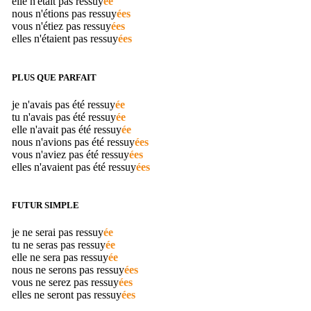
elle n'était pas
ressuy
ée
nous n'étions pas
ressuy
ées
vous n'étiez pas
ressuy
ées
elles n'étaient pas
ressuy
ées
PLUS QUE PARFAIT
je n'avais pas été
ressuy
ée
tu n'avais pas été
ressuy
ée
elle n'avait pas été
ressuy
ée
nous n'avions pas été
ressuy
ées
vous n'aviez pas été
ressuy
ées
elles n'avaient pas été
ressuy
ées
FUTUR SIMPLE
je ne serai pas
ressuy
ée
tu ne seras pas
ressuy
ée
elle ne sera pas
ressuy
ée
nous ne serons pas
ressuy
ées
vous ne serez pas
ressuy
ées
elles ne seront pas
ressuy
ées