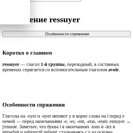
Спряжение
ressuyer
Особенности спряжения
Коротко о главном
ressuyer
— глагол
1-й группы
, переходный, в составных
временах спрягается со вспомогательным глаголом
avoir
.
Особенности спряжения
Глаголы на -oyer и -uyer меняют y в корне слова на i перед e
немой — перед окончаниями -e, -es, -ent, -erai, -erais: ennuyer →
j'ennuie. Заметьте, что буква i в окончаниях -ions и -iez в
imparfait и subjonctif présent, сталкиваясь с y из основы,