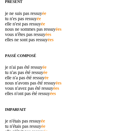
PRÉSENT
je ne suis pas
ressuy
ée
tu n'es pas
ressuy
ée
elle n'est pas
ressuy
ée
nous ne sommes pas
ressuy
ées
vous n'êtes pas
ressuy
ées
elles ne sont pas
ressuy
ées
PASSÉ COMPOSÉ
je n'ai pas été
ressuy
ée
tu n'as pas été
ressuy
ée
elle n'a pas été
ressuy
ée
nous n'avons pas été
ressuy
ées
vous n'avez pas été
ressuy
ées
elles n'ont pas été
ressuy
ées
IMPARFAIT
je n'étais pas
ressuy
ée
tu n'étais pas
ressuy
ée